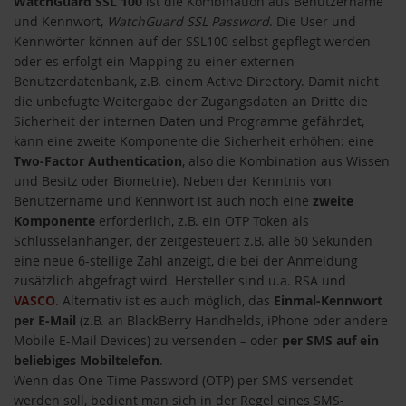
WatchGuard SSL 100
ist die Kombination aus Benutzername
und Kennwort,
WatchGuard SSL Password
. Die User und
Kennwörter können auf der SSL100 selbst gepflegt werden
oder es erfolgt ein Mapping zu einer externen
Benutzerdatenbank, z.B. einem Active Directory. Damit nicht
die unbefugte Weitergabe der Zugangsdaten an Dritte die
Sicherheit der internen Daten und Programme gefährdet,
kann eine zweite Komponente die Sicherheit erhöhen: eine
Two-Factor Authentication
, also die Kombination aus Wissen
und Besitz oder Biometrie). Neben der Kenntnis von
Benutzername und Kennwort ist auch noch eine
zweite
Komponente
erforderlich, z.B. ein OTP Token als
Schlüsselanhänger, der zeitgesteuert z.B. alle 60 Sekunden
eine neue 6-stellige Zahl anzeigt, die bei der Anmeldung
zusätzlich abgefragt wird. Hersteller sind u.a. RSA und
VASCO
. Alternativ ist es auch möglich, das
Einmal-Kennwort
per E-Mail
(z.B. an BlackBerry Handhelds, iPhone oder andere
Mobile E-Mail Devices) zu versenden – oder
per SMS auf ein
beliebiges Mobiltelefon
.
Wenn das One Time Password (OTP) per SMS versendet
werden soll, bedient man sich in der Regel eines SMS-