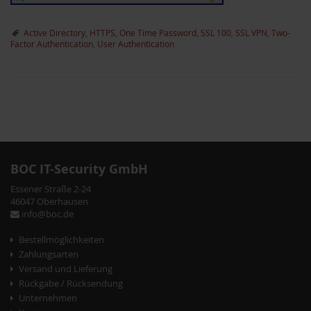
Active Directory
,
HTTPS
,
One Time Password
,
SSL 100
,
SSL VPN
,
Two-
Factor Authentication
,
User Authentication
P
o
s
BOC IT-Security GmbH
t
Essener Straße 2-24
46047 Oberhausen
N
info@boc.de
a
Bestellmöglichkeiten
v
Zahlungsarten
Versand und Lieferung
i
Rückgabe / Rücksendung
g
Unternehmen