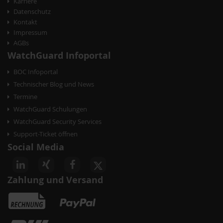
Karriere
a
Datenschutz
t
Kontakt
Impressum
i
AGBs
o
WatchGuard Infoportal
n
BOC Infoportal
Technischer Blog und News
Termine
WatchGuard Schulungen
WatchGuard Security Services
Support-Ticket öffnen
Social Media
Zahlung und Versand