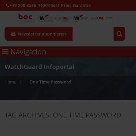
+49 208 8596-440
Best-Preis-Garantie
Newsletter abonnieren
Navigation
WatchGuard Infoportal
»
Home
One Time Password
TAG ARCHIVES:
ONE TIME PASSWORD