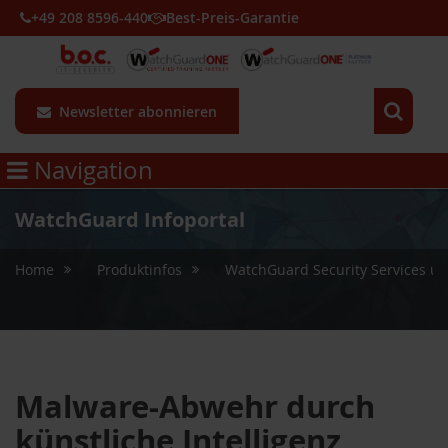
+49 208 8596-440
Best-Preis-Garantie
Newsletter abonnieren
Navigation
WatchGuard Infoportal
»
»
Home
Produktinfos
WatchGuard Security Services un
Malware-Abwehr durch
künstliche Intelligenz