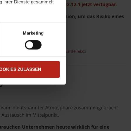
ng ihrer Dienste gesammelt
ikel
>> Fireware v2026.2.1 / v12.12.1 jetzt verfügbar
.
f die aktuelle Fireware-Version, um das Risiko eines
atenschutzerklärung
.
t "Zustimmen". Technisch
Marketing
erheitshinweis
,
Sicherheitslücke
,
WatchGuard-Firebox
OOKIES ZULASSEN
6
r Team in entspannter Atmosphäre zusammengebracht.
 Austausch im Mittelpunkt.
brauchen Unternehmen heute wirklich für eine