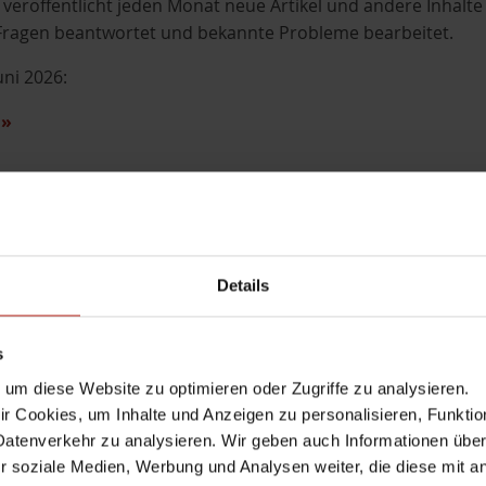
eröffentlicht jeden Monat neue Artikel und andere Inhalte
 Fragen beantwortet und bekannte Probleme bearbeitet.
uni 2026:
n
»
ase
,
Known Issue
iger Sicherheitshinweis: C
Details
sowie Update-Empfehlung
s
Werner Maier
Comment
um diese Website zu optimieren oder Zugriffe zu analysieren.
 Cookies, um Inhalte und Anzeigen zu personalisieren, Funktio
n Fireware Release v2026.2.1 / v12.12.1 schließt WatchGuar
Datenverkehr zu analysieren. Wir geben auch Informationen übe
, die alle Firebox-Modelle mit Fireware v12.x, v2025.1 bis ein
r soziale Medien, Werbung und Analysen weiter, die diese mit a