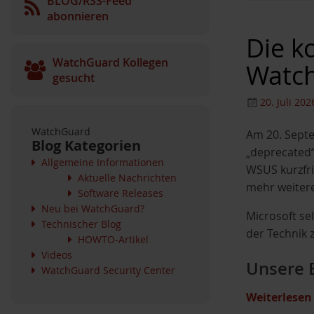
BLOG/RSS-Feed
abonnieren
Die k
WatchGuard Kollegen
Watc
gesucht
20. Juli 202
WatchGuard
Am 20. Septe
Blog Kategorien
„deprecated“
Allgemeine Informationen
WSUS kurzfris
Aktuelle Nachrichten
mehr weitere
Software Releases
Neu bei WatchGuard?
Microsoft se
Technischer Blog
der Technik 
HOWTO-Artikel
Videos
Unsere 
WatchGuard Security Center
Weiterlese