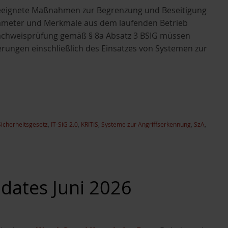
 geeignete Maßnahmen zur Begrenzung und Beseitigung
arameter und Merkmale aus dem laufenden Betrieb
achweisprüfung gemäß § 8a Absatz 3 BSIG müssen
derungen einschließlich des Einsatzes von Systemen zur
Sicherheitsgesetz
,
IT-SiG 2.0
,
KRITIS
,
Systeme zur Angriffserkennung
,
SzA
,
ates Juni 2026