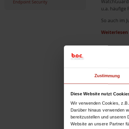
WatchGuard v
Endpoint Security
u.a. häufige
So auch im J
Weiterlese
Knowledge B
Wicht
Zustimmung
CVEs 
Diese Website nutzt Cookie
6. Juli 2026
Wir verwenden Cookies, z.B. 
Darüber hinaus verwenden wir
Mit dem neue
bereitzustellen und unseren 
2026-13368
)
Website an unsere Partner fü