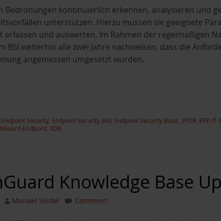
en Bedrohungen kontinuierlich erkennen, analysieren und
itsvorfällen unterstützen. Hierzu müssen sie geeignete P
rt erfassen und auswerten. Im Rahmen der regelmäßigen N
m BSI weiterhin alle zwei Jahre nachweisen, dass die Anfor
ennung angemessen umgesetzt wurden.
,
Endpoint Security
,
Endpoint Security 360
,
Endpoint Security Basic
,
EPDR
,
EPP
,
IT-
hGuard-Endpoint
,
XDR
Guard Knowledge Base Upd
Manuel Seidel
Comment