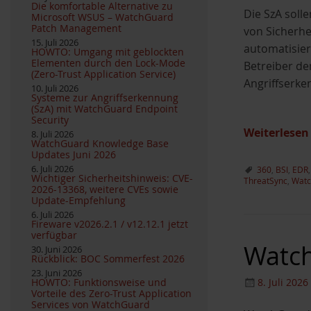
Die komfortable Alternative zu
Die SzA soll
Microsoft WSUS – WatchGuard
Patch Management
von Sicherhe
15. Juli 2026
automatisie
HOWTO: Umgang mit geblockten
Elementen durch den Lock-Mode
Betreiber de
(Zero-Trust Application Service)
Angriffserk
10. Juli 2026
Systeme zur Angriffserkennung
(SzA) mit WatchGuard Endpoint
Security
Weiterlesen
8. Juli 2026
WatchGuard Knowledge Base
Updates Juni 2026
6. Juli 2026
360
,
BSI
,
EDR
Wichtiger Sicherheitshinweis: CVE-
ThreatSync
,
Watc
2026-13368, weitere CVEs sowie
Update-Empfehlung
6. Juli 2026
Fireware v2026.2.1 / v12.12.1 jetzt
verfügbar
Watch
30. Juni 2026
Rückblick: BOC Sommerfest 2026
23. Juni 2026
HOWTO: Funktionsweise und
8. Juli 2026
Vorteile des Zero-Trust Application
Services von WatchGuard