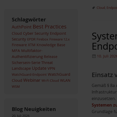
Cloud
,
Endpoin
Schlagwörter
Best Practices
AuthPoint
Syste
Cyber Security
Endpoint
Cloud
Security
EPDR
Firebox
Fireware 12.x
Endpo
Fireware XTM
Knowledge Base
MFA
Multifaktor-
Authentifizierung
10. Juli 202
Release
Sichersein-Serie
Threat
Landscape
Update
VPN
Einsatz 
WatchGuard
WatchGuard-Endpoint
Webinar
Cloud
WLAN
Wi-Fi Cloud
Gemäß § 8a A
WSM
Infrastruktu
einzusetzen. 
Systemen zu
Blog Neuigkeiten
Grundlage fü
20. Juli 2026