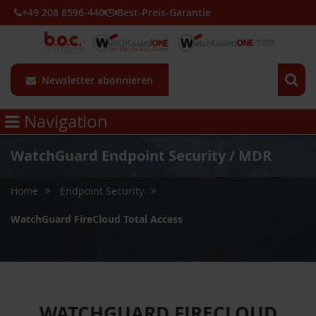
+49 208 8596-440
Best-Preis-Garantie
Newsletter abonnieren
Navigation
WatchGuard Endpoint Security / MDR
Home
Endpoint Security
WatchGuard FireCloud Total Access
WATCHGUARD FIRECLOUD