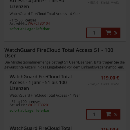
Access - 4 Jahre - 1 bis 50
= 581,91 € inkl. MwSt
Lizenzen
WatchGuard FireCloud Total Access - 4 Year
- 1 to 50 licenses
Artikel-Nr.:
WGFCT30104
sofort ab Lager lieferbar
WatchGuard FireCloud Total Access 51 - 100
User
Die Mindestabnahmemenge beträgt 51 User/Lizenzen. Bitte tragen Sie die
gewünschte Anzahl in das Eingabefeld vor dem Einkaufswagensymbol ein.
WatchGuard FireCloud Total
119,00 €
Access - 1 Jahr - 51 bis 100
= 141,61 € inkl. MwSt
Lizenzen
WatchGuard FireCloud Total Access - 1 Year
- 51 to 100 licenses
Artikel-Nr.:
WGFCT30201
sofort ab Lager lieferbar
WatchGuard FireCloud Total
216,00 €