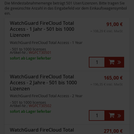
Die Mindestabnahmemenge beträgt 501 User/Lizenzen. Bitte tragen Sie
die gewünschte Anzahl in das Eingabefeld vor dem Einkaufswagensymbol
ein.
WatchGuard FireCloud Total
91,00 €
Access - 1 Jahr - 501 bis 1000
= 108,29 € inkl. MwSt
Lizenzen
WatchGuard FireCloud Total Access - 1 Year
- 501 to 1000 licenses
Artikel-Nr.:
WGFCT30501
sofort ab Lager lieferbar
WatchGuard FireCloud Total
165,00 €
Access - 2 Jahre - 501 bis 1000
= 196,35 € inkl. MwSt
Lizenzen
WatchGuard FireCloud Total Access - 2 Year
- 501 to 1000 licenses
Artikel-Nr.:
WGFCT30502
sofort ab Lager lieferbar
WatchGuard FireCloud Total
271,00 €