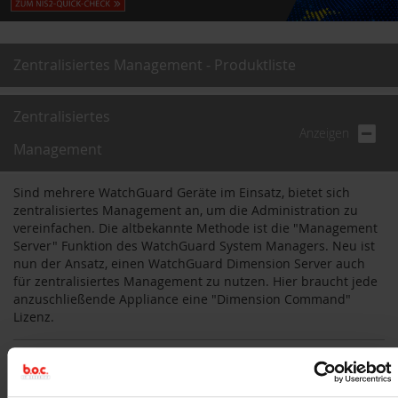
Zentralisiertes Management - Produktliste
Zentralisiertes
Anzeigen
Management
Sind mehrere WatchGuard Geräte im Einsatz, bietet sich
zentralisiertes Management an, um die Administration zu
vereinfachen. Die altbekannte Methode ist die "Management
Server" Funktion des WatchGuard System Managers. Neu ist
nun der Ansatz, einen WatchGuard Dimension Server auch
für zentralisiertes Management zu nutzen. Hier braucht jede
anzuschließende Appliance eine "Dimension Command"
Lizenz.
Dimension Command
Der neue (webbasierte) Ansatz, zentralisiertes Management von