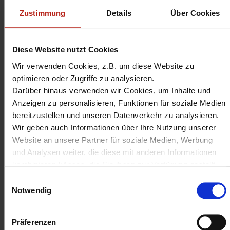
mehreren WatchGuard-Boxen über eine gemeinsame Admin-Oberfläche
zu ermöglichen. Voraussetzung hierfür ist ein WatchGuard Dimension
Zustimmung
Details
Über Cookies
Server. Jede anzuschließende Firebox benötigt eine "Dimension Command"
Lizenz.
WatchGuard Dimension
237,00 €
Diese Website nutzt Cookies
Command 1-yr for Mid-Range
= 282,03 € inkl. MwSt
Appliance
Wir verwenden Cookies, z.B. um diese Website zu
optimieren oder Zugriffe zu analysieren.
WatchGuard Dimension Command 1-yr for
Mid-Range Appliance
Darüber hinaus verwenden wir Cookies, um Inhalte und
Artikel-Nr.:
WGMRA501
Anzeigen zu personalisieren, Funktionen für soziale Medien
sofort ab Lager lieferbar
bereitzustellen und unseren Datenverkehr zu analysieren.
Wir geben auch Informationen über Ihre Nutzung unserer
WatchGuard Dimension
211,00 €
Website an unsere Partner für soziale Medien, Werbung
Command 3-yr for Tabletop
= 251,09 € inkl. MwSt
und Analysen weiter, die diese mit anderen Informationen
Appliance
kombinieren können, die Sie ihnen zur Verfügung gestellt
WatchGuard Dimension Command 3-yr for
haben oder die sie aus Ihrer Nutzung ihrer Dienste
Einwilligungsauswahl
Tabletop Appliance
Artikel-Nr.:
WGTTA503
gesammelt haben.
Notwendig
sofort ab Lager lieferbar
Unter "Details" finden Sie Infos dazu und können
gewünschte Cookies auswählen.
Präferenzen
Weitere Informationen zum Umgang und zur Speicherung
WatchGuard Dimension