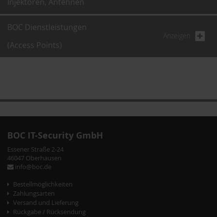
Injektoren, Antennen
BOC Dienstleistungen
Anzeigen
(Access Points)
BOC IT-Security GmbH
Essener Straße 2-24
46047 Oberhausen
info@boc.de
Bestellmöglichkeiten
Zahlungsarten
Versand und Lieferung
Rückgabe / Rücksendung