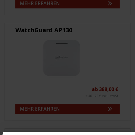
MEHR ERFAHREN
WatchGuard AP130
ab 388,00 €
= 461,72 € inkl. MwSt
MEHR ERFAHREN