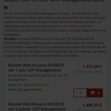
Access Point mit USP Wi-Fi-Management-Lizenz - die Unified Security
Platform-Lizenz umfasst alle Features der Standard Wi-Fi Lizenz und bietet
zusätzlich Syslog Server-Output, SNMP, IKEv2 VPN-Funktionen (RAP), 30-
Tage-Reporting/Visualisierung,
Network Access Enforcement
(in
Verbindung mit
WatchGuard Endpoint
) sowie zukünftige Integrationen und
Funktionen.
Wichtig
: Die neuen Wi-Fi 6 Access Points (AP130, AP230W, AP330,
AP332CR, AP430CR, AP432) werden ausschließlich über die WatchGuard
Cloud Plattform verwaltet (nicht zu verwechseln mit der Wi-Fi Cloud der Wi-
Fi 5 Generation!). Hier gibt es keine Möglichkeit der Verwaltung über lokale
Lösungen wie bspw. den Gateway Wireless Controller.
Bundle WatchGuard AP430CR
1.373,00 €
mit 1 Jahr USP Management
= 1.633,87 € inkl. MwSt
Bundle WatchGuard AP430CR and 1-yr USP
Management
Artikel-Nr.:
BDL-WGAP430-1U
sofort ab Lager lieferbar
Bundle WatchGuard AP430CR
1.488,00 €
mit 3 Jahren USP Management
= 1.770,72 € inkl. MwSt