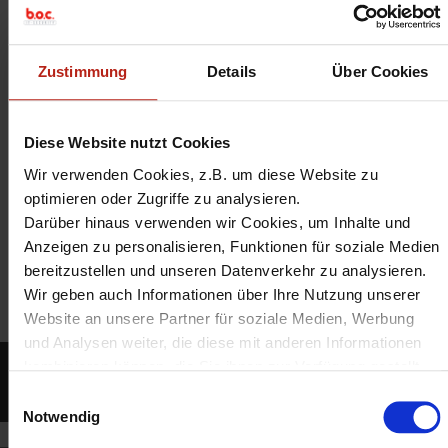
WatchGuard AP332CR
Zustimmung
Details
Über Cookies
Diese Website nutzt Cookies
Wir verwenden Cookies, z.B. um diese Website zu
ab 739,00 €
optimieren oder Zugriffe zu analysieren.
= 879,41 € inkl. MwSt
Darüber hinaus verwenden wir Cookies, um Inhalte und
Anzeigen zu personalisieren, Funktionen für soziale Medien
MEHR ERFAHREN
bereitzustellen und unseren Datenverkehr zu analysieren.
Wir geben auch Informationen über Ihre Nutzung unserer
Website an unsere Partner für soziale Medien, Werbung
und Analysen weiter, die diese mit anderen Informationen
kombinieren können, die Sie ihnen zur Verfügung gestellt
haben oder die sie aus Ihrer Nutzung ihrer Dienste
Einwilligungsauswahl
gesammelt haben.
Notwendig
Unter "Details" finden Sie Infos dazu und können