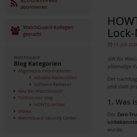
BLOG/RSS-Feed
abonnieren
HOWTO
WatchGuard Kollegen
Lock-
gesucht
15. Juli 202
WatchGuard
Gilt für Wat
Blog Kategorien
ehemalige Pa
Allgemeine Informationen
Aktuelle Nachrichten
Der nachfolg
Software Releases
und stellt p
Neu bei WatchGuard?
Technischer Blog
1. Was i
HOWTO-Artikel
Videos
Der
Zero-Tru
WatchGuard Security Center
unbekannte 
wurde.