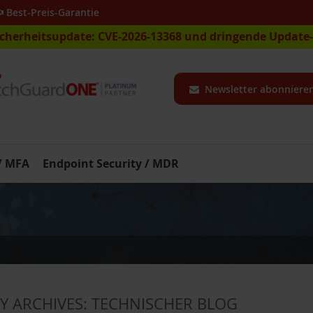
Best-Preis-Garantie
icherheitsupdate: CVE-2026-13368 und dringende Updat
Newsletter abonniere
 / MFA
Endpoint Security / MDR
Y ARCHIVES:
TECHNISCHER BLOG