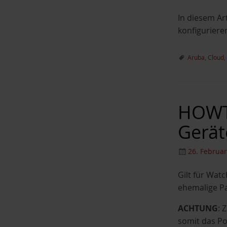
In diesem Ar
konfiguriere
Aruba
,
Cloud
,
HOWTO
Gerät
26. Februa
Gilt für Wat
ehemalige Pa
ACHTUNG
: 
somit das Po