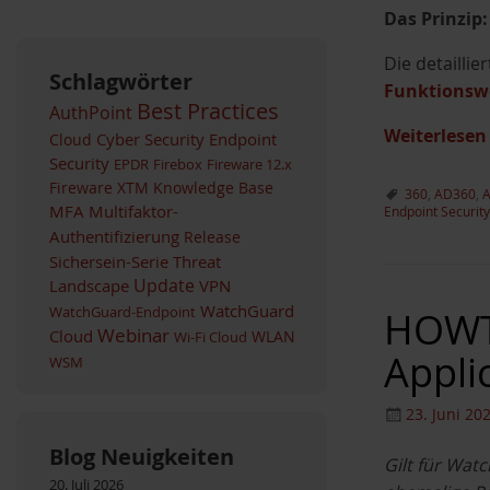
Das Prinzip:
Die detailli
Schlagwörter
Funktionswe
Best Practices
AuthPoint
Weiterlese
Cyber Security
Endpoint
Cloud
Security
EPDR
Firebox
Fireware 12.x
Fireware XTM
Knowledge Base
360
,
AD360
,
A
MFA
Multifaktor-
Endpoint Security
Authentifizierung
Release
Sichersein-Serie
Threat
Landscape
Update
VPN
WatchGuard
WatchGuard-Endpoint
HOWTO
Webinar
Cloud
WLAN
Wi-Fi Cloud
Appli
WSM
23. Juni 20
Blog Neuigkeiten
Gilt für Wat
20. Juli 2026