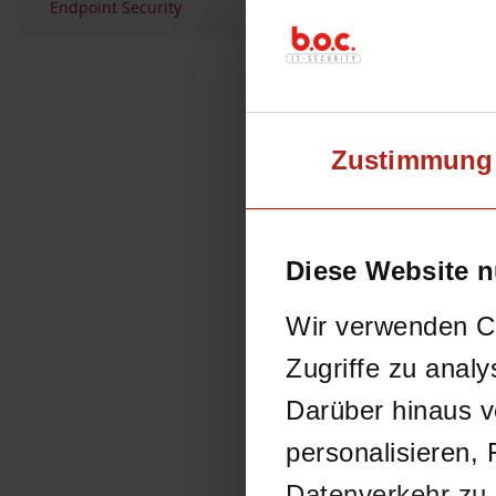
Endpoint Security
360
,
AD360
,
A
Endpoint Security
Alias
Zustimmung
weite
5. Juni 202
Diese Website n
Es geschehen
implementier
Wir verwenden Co
Aus den Rele
Zugriffe zu analy
Manager
Darüber hinaus v
kann jedoch 
unten.
personalisieren, 
Datenverkehr zu 