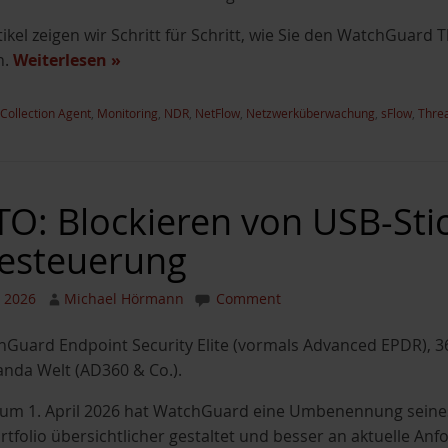
tikel zeigen wir Schritt für Schritt, wie Sie den WatchGuard
n.
Weiterlesen
»
Collection Agent
,
Monitoring
,
NDR
,
NetFlow
,
Netzwerküberwachung
,
sFlow
,
Threa
: Blockieren von USB-Stic
esteuerung
r 2026
Michael Hörmann
Comment
chGuard Endpoint Security Elite (vormals Advanced EPDR), 3
nda Welt (AD360 & Co.).
Zum 1. April 2026 hat WatchGuard eine Umbenennung sein
rtfolio übersichtlicher gestaltet und besser an aktuelle Anf