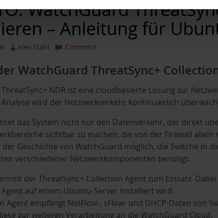
: WatchGuard ThreatSync
llieren – Anleitung für Ubu
26
Alex Stahl
Comment
 der WatchGuard ThreatSync+ Collectio
ThreatSync+ NDR ist eine cloudbasierte Lösung zur Netzw
r Analyse wird der Netzwerkverkehr kontinuierlich überwacht,
htet das System nicht nur den Datenverkehr, der direkt übe
erkbereiche sichtbar zu machen, die von der Firewall allein
n der Geschichte von WatchGuard möglich, die Switche in d
aten verschiedener Netzwerkkomponenten benötigt.
ommt der ThreatSync+ Collection Agent zum Einsatz. Dabei 
gent auf einem Ubuntu-Server installiert wird.
on Agent empfängt NetFlow-, sFlow- und DHCP-Daten von Sw
diese zur weiteren Verarbeitung an die WatchGuard Cloud.