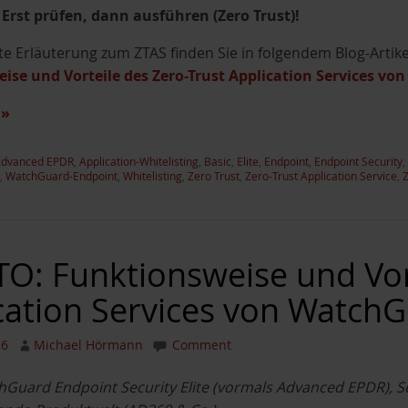
 Erst prüfen, dann ausführen (Zero Trust)!
erte Erläuterung zum ZTAS finden Sie in folgendem Blog-Arti
ise und Vorteile des Zero-Trust Application Services v
n
»
dvanced EPDR
,
Application-Whitelisting
,
Basic
,
Elite
,
Endpoint
,
Endpoint Security
,
,
WatchGuard-Endpoint
,
Whitelisting
,
Zero Trust
,
Zero-Trust Application Service
,
Z
: Funktionsweise und Vort
cation Services von WatchG
26
Michael Hörmann
Comment
chGuard Endpoint Security Elite (vormals Advanced EPDR), 