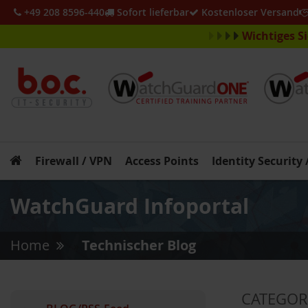
+49 208 8596-440
Sofort lieferbar
Kostenloser Versand
Wichtiges S
Firewall / VPN
Access Points
Identity Security
WatchGuard Infoportal
Home
Technischer Blog
»
CATEGOR