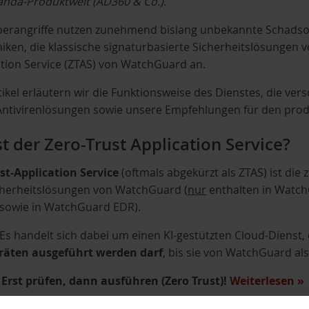
nda-Produktwelt (AD360 & Co.).
rangriffe nutzen zunehmend bislang unbekannte Schadsoft
niken, die klassische signaturbasierte Sicherheitslösungen 
ation Service (ZTAS) von WatchGuard an.
tikel erläutern wir die Funktionsweise des Dienstes, die ve
Antivirenlösungen sowie unsere Empfehlungen für den produ
st der Zero-Trust Application Service?
st-Application Service
(oftmals abgekürzt als ZTAS) ist die 
cherheitslösungen von WatchGuard (
nur
enthalten in Watch
 sowie in WatchGuard EDR).
 Es handelt sich dabei um einen KI-gestützten Cloud-Dienst,
räten ausgeführt werden darf
, bis sie von WatchGuard als
 Erst prüfen, dann ausführen (Zero Trust)!
Weiterlesen
»