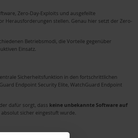
ware, Zero-Day-Exploits und ausgefeilte
vor Herausforderungen stellen. Genau hier setzt der Zero-
rschiedenen Betriebsmodi, die Vorteile gegenüber
ktiven Einsatz.
zentrale Sicherheitsfunktion in den fortschrittlichen
Guard Endpoint Security Elite, WatchGuard Endpoint
 der dafür sorgt, dass
keine unbekannte Software auf
 absolut sicher eingestuft wurde.