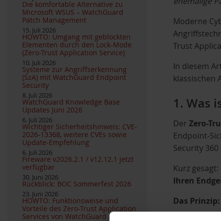
ehemalige Pa
Die komfortable Alternative zu
Microsoft WSUS – WatchGuard
Patch Management
Moderne Cybe
15. Juli 2026
Angriffstech
HOWTO: Umgang mit geblockten
Elementen durch den Lock-Mode
Trust Applic
(Zero-Trust Application Service)
10. Juli 2026
In diesem Ar
Systeme zur Angriffserkennung
(SzA) mit WatchGuard Endpoint
klassischen 
Security
8. Juli 2026
1. Was i
WatchGuard Knowledge Base
Updates Juni 2026
6. Juli 2026
Der
Zero-Tru
Wichtiger Sicherheitshinweis: CVE-
2026-13368, weitere CVEs sowie
Endpoint-Si
Update-Empfehlung
Security 360
6. Juli 2026
Fireware v2026.2.1 / v12.12.1 jetzt
verfügbar
Kurz gesagt:
30. Juni 2026
Ihren Endge
Rückblick: BOC Sommerfest 2026
23. Juni 2026
Das Prinzip:
HOWTO: Funktionsweise und
Vorteile des Zero-Trust Application
Services von WatchGuard