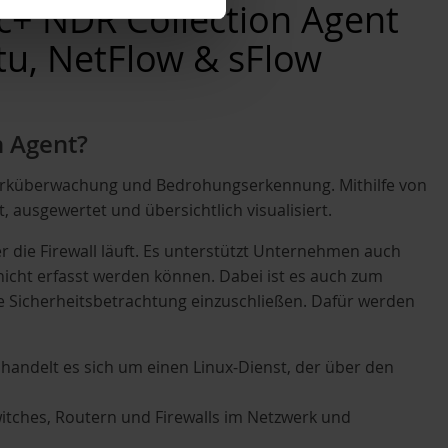
+ NDR Collection Agent
ntu, NetFlow & sFlow
n Agent?
erküberwachung und Bedrohungserkennung. Mithilfe von
 ausgewertet und übersichtlich visualisiert.
r die Firewall läuft. Es unterstützt Unternehmen auch
 nicht erfasst werden können. Dabei ist es auch zum
ie Sicherheitsbetrachtung einzuschließen. Dafür werden
handelt es sich um einen Linux-Dienst, der über den
itches, Routern und Firewalls im Netzwerk und