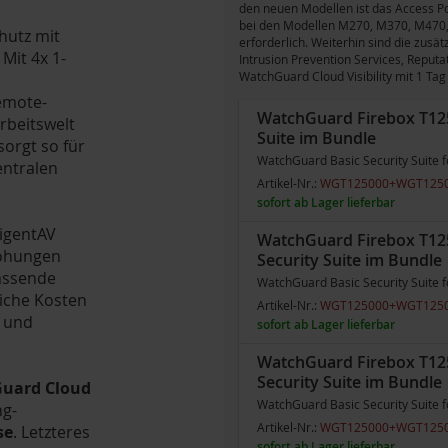
den neuen Modellen ist das Access Po
bei den Modellen M270, M370, M470, M
hutz mit
erforderlich. Weiterhin sind die zusä
Mit 4x 1-
Intrusion Prevention Services, Reput
WatchGuard Cloud Visibility mit 1 T
Remote-
WatchGuard Firebox T125 
rbeitswelt
Suite im Bundle
orgt so für
WatchGuard Basic Security Suite f
entralen
Artikel-Nr.:
WGT125000+WGT125
sofort ab Lager lieferbar
ligentAV
WatchGuard Firebox T125
rohungen
Security Suite im Bundle
fassende
WatchGuard Basic Security Suite f
liche Kosten
Artikel-Nr.:
WGT125000+WGT125
s und
sofort ab Lager lieferbar
WatchGuard Firebox T125
Security Suite im Bundle
uard Cloud
WatchGuard Basic Security Suite f
ng-
Artikel-Nr.:
WGT125000+WGT125
se
. Letzteres
sofort ab Lager lieferbar