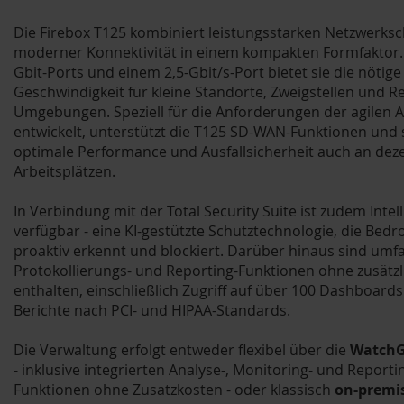
Die Firebox T125 kombiniert leistungsstarken Netzwerksc
moderner Konnektivität in einem kompakten Formfaktor. 
Gbit-Ports und einem 2,5-Gbit/s-Port bietet sie die nötige
Geschwindigkeit für kleine Standorte, Zweigstellen und 
Umgebungen. Speziell für die Anforderungen der agilen A
entwickelt, unterstützt die T125 SD-WAN-Funktionen und s
optimale Performance und Ausfallsicherheit auch an dez
Arbeitsplätzen.
In Verbindung mit der Total Security Suite ist zudem Intel
verfügbar - eine KI-gestützte Schutztechnologie, die Bed
proaktiv erkennt und blockiert. Darüber hinaus sind um
Protokollierungs- und Reporting-Funktionen ohne zusätz
enthalten, einschließlich Zugriff auf über 100 Dashboard
Berichte nach PCI- und HIPAA-Standards.
Die Verwaltung erfolgt entweder flexibel über die
WatchG
- inklusive integrierten Analyse-, Monitoring- und Reporti
Funktionen ohne Zusatzkosten - oder klassisch
on-premi