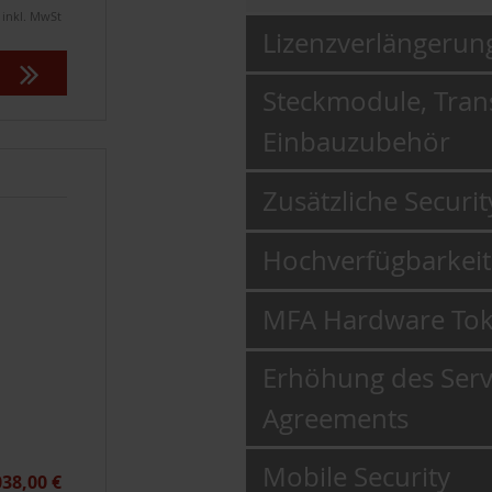
 inkl. MwSt
Lizenzverlängeru
Steckmodule, Trans
Einbauzubehör
Zusätzliche Securit
Hochverfügbarkeit
MFA Hardware To
Erhöhung des Serv
Agreements
Mobile Security
038,00 €