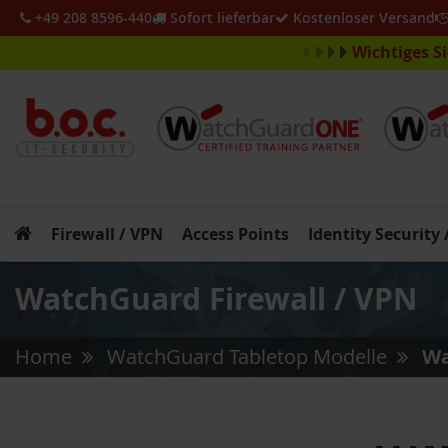
+49 208 8596-440
Sofort lieferbar
Kostenloser Versand
Wichtiges S
Firewall / VPN
Access Points
Identity Security
WatchGuard Firewall / VPN
Home
WatchGuard Tabletop Modelle
Wa