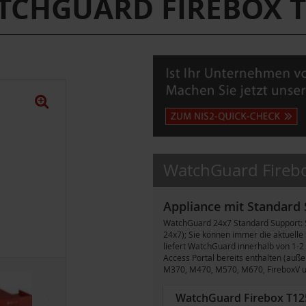
TCHGUARD FIREBOX T
WatchGuard Firebo
Appliance mit Standard
WatchGuard 24x7 Standard Support: S
24x7); Sie können immer die aktuelle
liefert WatchGuard innerhalb von 1-2
Access Portal bereits enthalten (auß
M370, M470, M570, M670, FireboxV und 
WatchGuard Firebox T125