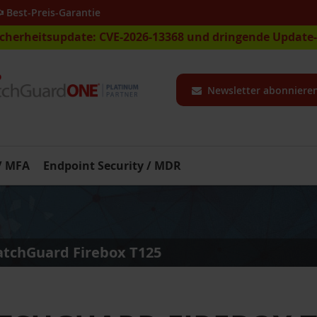
Best-Preis-Garantie
icherheitsupdate: CVE-2026-13368 und dringende Updat
Newsletter abonniere
 / MFA
Endpoint Security / MDR
tchGuard Firebox T125