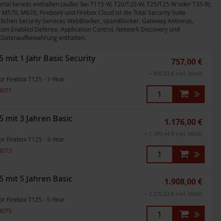
rtal bereits enthalten (außer bei T115-W, T20/T20-W, T25/T25-W oder T35-R),
570, M670, FireboxV und Firebox Cloud ist die Total Security Suite
tzlichen Security Services WebBlocker, spamBlocker, Gateway Antivirus,
ation Enabled Defense, Application Control, Network Discovery und
ag Datenaufbewahrung enthalten.
mit 1 Jahr Basic Security
757,00 €
= 900,83 € inkl. MwSt
or Firebox T125 - 1-Year
0071
 mit 3 Jahren Basic
1.176,00 €
= 1.399,44 € inkl. MwSt
or Firebox T125 - 3-Year
0073
 mit 5 Jahren Basic
1.908,00 €
= 2.270,52 € inkl. MwSt
or Firebox T125 - 5-Year
0075