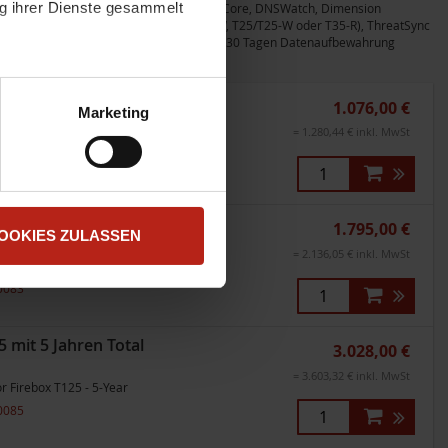
ng ihrer Dienste gesammelt
ry (nicht bei FireboxV), APT Blocker, EDR Core, DNSWatch, Dimension
ortal (beide nicht bei T115-W, T20/T20-W, T25/T25-W oder T35-R), ThreatSync
ment und WatchGuard Cloud Visibility mit 30 Tagen Datenaufbewahrung
atenschutzerklärung
.
mit 1 Jahr Total Security
t "Zustimmen". Technisch
1.076,00 €
Marketing
= 1.280,44 € inkl. MwSt
r Firebox T125 - 1-Year
0081
 mit 3 Jahren Total
1.795,00 €
OOKIES ZULASSEN
= 2.136,05 € inkl. MwSt
r Firebox T125 - 3-Year
0083
 mit 5 Jahren Total
3.028,00 €
= 3.603,32 € inkl. MwSt
r Firebox T125 - 5-Year
0085