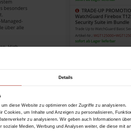
System
as besonders
TRADE-UP PROMOTI
t.
WatchGuard Firebox T125
y-Managed-
Security Suite im Bundle
e über alle
Trade Up to WatchGuard Basic Secu
Artikel-Nr.:
WGT125000+WGT125
sofort ab Lager lieferbar
en, High-
TRADE-UP PROMOTI
rebox T125
WatchGuard Firebox T125
en Schutz und
Security Suite im Bundle
Trade Up to WatchGuard Basic Secu
Artikel-Nr.:
WGT125000+WGT125
Details
e
sofort ab Lager lieferbar
s
Appliance mit Total Secu
um diese Website zu optimieren oder Zugriffe zu analysieren.
Total Security Suite: beinhaltet Watc
 Cookies, um Inhalte und Anzeigen zu personalisieren, Funktio
Supportanfragen bei WatchGuard (Ans
Softwareversion nutzen (Software Ma
Datenverkehr zu analysieren. Wir geben auch Informationen übe
Werktagen ein kostenfreies Austausch
r soziale Medien, Werbung und Analysen weiter, die diese mit a
spamBlocker (nicht bei FireboxV), Gat