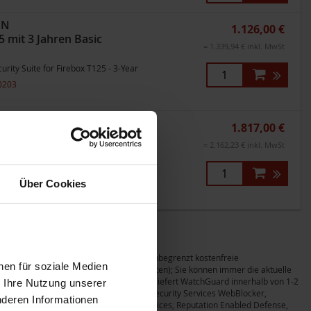
ON
1.126,00 €
 mit 3 Jahren Basic
= 1.339,94 € inkl. MwSt
rity Suite for Firebox T125 - 3-Year
0203
ON
1.817,00 €
 mit 5 Jahren Basic
= 2.162,23 € inkl. MwSt
rity Suite for Firebox T125 - 5-Year
0205
Über Cookies
rity Suite
hGuard 24x7 Gold Support; Sie erhalten unbegrenzt kostenfreie
nen für soziale Medien
prechzeit 24x7 mit kurzen Reaktionszeiten); Sie können immer die aktuelle
intenance), und bei technischem Defekt liefert WatchGuard innerhalb von 1-2
r Ihre Nutzung unserer
gerät. Weiterhin sind die zusätzlichen Security Services WebBlocker,
nderen Informationen
eway Antivirus, Intrusion Prevention Services, Reputation Enabled Defense,