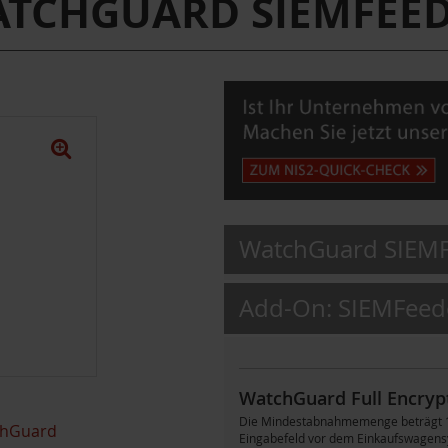
TCHGUARD SIEMFEE
WatchGuard SIEMFe
Add-On: SIEMFeed
WatchGuard Full Encryp
Die Mindestabnahmemenge beträgt 100
hGuard
Eingabefeld vor dem Einkaufswagens