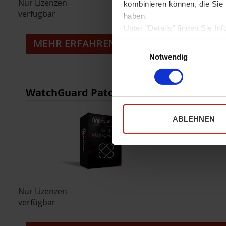
Nur Lizenzen
kombinieren können, die Sie 
verfügbar
haben.
Unter "Details" finden Sie 
Weitere Informationen zum U
MEHR ERFAHREN
Einwilligungsauswahl
Sofern Sie die Website in vo
Notwendig
notwendige Cookies werden a
WatchGuard Patch Management
ABLEHNEN
Nur Lizenzen
verfügbar