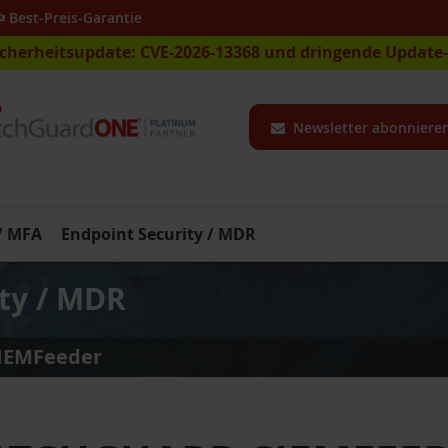
Best-Preis-Garantie
icherheitsupdate: CVE-2026-13368 und dringende Updat
Newsletter abonniere
 / MFA
Endpoint Security / MDR
ty / MDR
IEMFeeder