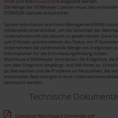
EPDR
und
WatchGuard EDR
eingesetzt werden.
Die Menge der SIEMFeeder Lizenzen muss den vorhande
EPDR/EDR Lizenzen entsprechen.
System-Information-and-Event-Management(SIEM)-Lösun
mittlerweile unverzichtbar, um die Sicherheit der Mehrh
Unternehmensinfrastrukturen zu gewährleisten. Dank Fu
zum Erfassen und Korrelieren des Status von IT-Systeme
Unternehmen die zunehmende Menge von Ereignissen zu 
Informationen für die Entscheidungsfindung nutzen.
WatchGuard SIEMFeeder zentralisiert die Ereignisse, die I
von allen Endpoints empfängt, und hilft Ihnen so, Sicherhe
zu überwachen und die Probleme vorherzusehen, die vo
entwickelten Bedrohungen in Ihren Unternehmensnetzw
verursacht werden.
Technische Dokument
Datenblatt WatchGuard Siemfeeder.pdf