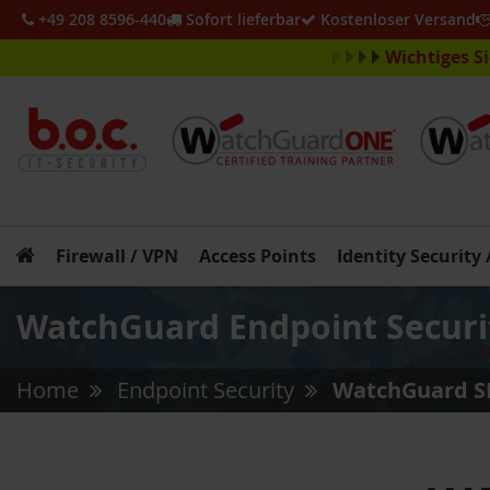
+49 208 8596-440
Sofort lieferbar
Kostenloser Versand
Wichtiges S
Firewall / VPN
Access Points
Identity Security
WatchGuard Endpoint Securi
Home
Endpoint Security
WatchGuard S