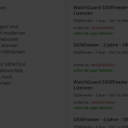
WatchGuard SIEMFeeder - 
nen
Lizenzen
SIEMFeeder - 1 Year - 1001 to 500
gen sind
Artikel-Nr.:
WGSIEM30601
eit moderner
sofort ab Lager lieferbar
nktionen
SIEMFeeder - 2 Jahre - 10
n können
hilfreichen
SIEMFeeder - 2 Year - 1001 to 500
hr SIEM-Tool
Artikel-Nr.:
WGSIEM30602
itsvorfälle
sofort ab Lager lieferbar
n hoch
WatchGuard SIEMFeeder - 
erken
Lizenzen
SIEMFeeder - 3 Year - 1001 to 500
e
Artikel-Nr.:
WGSIEM30603
sofort ab Lager lieferbar
SIEMFeeder - 4 Jahre - 10
SIEMFeeder - 4 Year - 1001 to 500