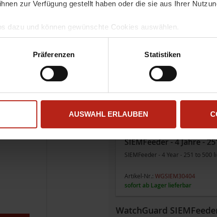
ihnen zur Verfügung gestellt haben oder die sie aus Ihrer Nutzu
SIEMFeeder - 2 Jahre - 25
Infos dazu und können gewünschte Cookies auswählen.
SIEMFeeder - 2 Year - 251 to 500 l
mgang und zur Speicherung Ihrer Daten finden Sie in unserer
D
Artikel-Nr.:
WGSIEM30402
llem Funktionsumfang nutzen möchten, akzeptieren Sie bitte mi
Präferenzen
Statistiken
sofort ab Lager lieferbar
uch gesetzt, wenn Sie auf "Ablehnen" klicken.
WatchGuard SIEMFeeder - 
Lizenzen
SIEMFeeder - 3 Year - 251 to 500 l
Artikel-Nr.:
WGSIEM30403
AUSWAHL ERLAUBEN
C
sofort ab Lager lieferbar
SIEMFeeder - 4 Jahre - 25
SIEMFeeder - 4 Year - 251 to 500 l
Artikel-Nr.:
WGSIEM30404
sofort ab Lager lieferbar
WatchGuard SIEMFeeder