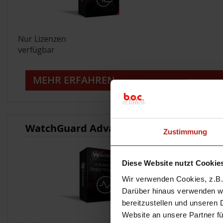
Nur Lizenzen
verfügbar
MEHR ERFAHREN
WatchGuard Advanced Reporting Tool
Zustimmung
Diese Website nutzt Cookie
Wir verwenden Cookies, z.B. 
Darüber hinaus verwenden wir
bereitzustellen und unseren 
Website an unsere Partner fü