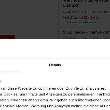
WatchGuard SIEMFeeder - 
Lizenzen
SIEMFeeder - 3 Year - 501 to 1000
Artikel-Nr.:
WGSIEM30503
sofort ab Lager lieferbar
SIEMFeeder - 4 Jahre - 50
SIEMFeeder - 4 Year - 501 to 1000
Artikel-Nr.:
WGSIEM30504
sofort ab Lager lieferbar
Details
WatchGuard SIEMFeeder
Die Mindestabnahmemenge beträgt 251
vor dem Einkaufswagensymbol ein.
s
WatchGuard SIEMFeeder - 
um diese Website zu optimieren oder Zugriffe zu analysieren.
Lizenzen
 Cookies, um Inhalte und Anzeigen zu personalisieren, Funktio
SIEMFeeder - 1 Year - 251 to 500 l
Datenverkehr zu analysieren. Wir geben auch Informationen übe
Artikel-Nr.:
WGSIEM30401
r soziale Medien, Werbung und Analysen weiter, die diese mit a
sofort ab Lager lieferbar