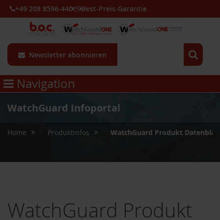
+49 208 8596-440
Best-Preis-Garantie
Newsletter abonnieren
Navigation
WatchGuard Infoportal
»
»
Home
Produktinfos
WatchGuard Produkt Datenblät
WatchGuard Produkt