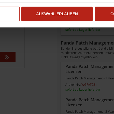
Panda Patch Management -
Lizenzen
AUSWAHL ERLAUBEN
C
Panda Patch Management - 3 Year 
Artikel-Nr.:
WGPAT043
sofort ab Lager lieferbar
Panda Patch Managemen
Bei der Erstbestellung beträgt die
mindestens 26 User/Lizenzen umfasse
Einkaufswagensymbol ein.
Panda Patch Management -
Lizenzen
Panda Patch Management - 1 Year -
Artikel-Nr.:
WGPAT031
sofort ab Lager lieferbar
Panda Patch Management -
Lizenzen
Panda Patch Management - 3 Year -