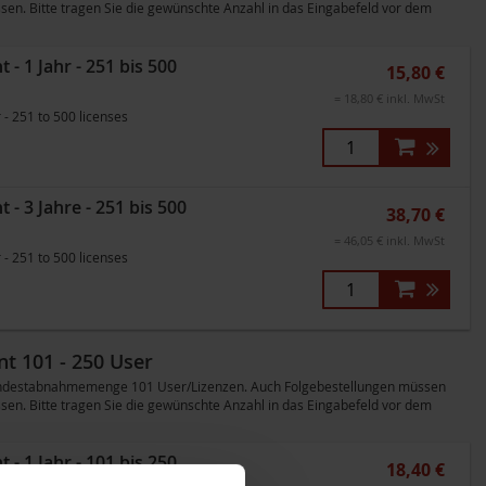
en. Bitte tragen Sie die gewünschte Anzahl in das Eingabefeld vor dem
 1 Jahr - 251 bis 500
15,80 €
= 18,80 € inkl. MwSt
- 251 to 500 licenses
 3 Jahre - 251 bis 500
38,70 €
= 46,05 € inkl. MwSt
- 251 to 500 licenses
t 101 - 250 User
 Mindestabnahmemenge 101 User/Lizenzen. Auch Folgebestellungen müssen
en. Bitte tragen Sie die gewünschte Anzahl in das Eingabefeld vor dem
 1 Jahr - 101 bis 250
18,40 €