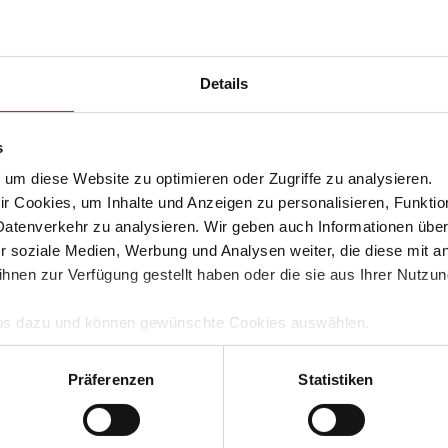
Panda Patch Management - 1 Year 
Artikel-Nr.:
WGPAT051
sofort ab Lager lieferbar
Details
Panda Patch Management -
Lizenzen
s
Panda Patch Management - 3 Year 
um diese Website zu optimieren oder Zugriffe zu analysieren.
Artikel-Nr.:
WGPAT053
sofort ab Lager lieferbar
 Cookies, um Inhalte und Anzeigen zu personalisieren, Funktio
Datenverkehr zu analysieren. Wir geben auch Informationen übe
Panda Patch Managemen
r soziale Medien, Werbung und Analysen weiter, die diese mit a
Bei der Erstbestellung beträgt die
ihnen zur Verfügung gestellt haben oder die sie aus Ihrer Nutzu
mindestens 51 User/Lizenzen umfasse
Einkaufswagensymbol ein.
Infos dazu und können gewünschte Cookies auswählen.
Panda Patch Management -
mgang und zur Speicherung Ihrer Daten finden Sie in unserer
D
Lizenzen
llem Funktionsumfang nutzen möchten, akzeptieren Sie bitte mi
Präferenzen
Statistiken
Panda Patch Management - 1 Year 
uch gesetzt, wenn Sie auf "Ablehnen" klicken.
Artikel-Nr.:
WGPAT041
sofort ab Lager lieferbar