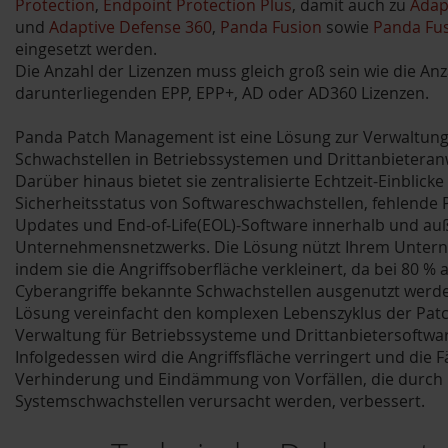
Protection
,
Endpoint Protection Plus
, damit auch zu
Adap
und
Adaptive Defense 360
,
Panda Fusion
sowie
Panda Fus
eingesetzt werden.
Die Anzahl der Lizenzen muss gleich groß sein wie die Anz
darunterliegenden EPP, EPP+, AD oder AD360 Lizenzen.
Panda Patch Management ist eine Lösung zur Verwaltun
Schwachstellen in Betriebssystemen und Drittanbieter
Darüber hinaus bietet sie zentralisierte Echtzeit-Einblicke
Sicherheitsstatus von Softwareschwachstellen, fehlende 
Updates und End-of-Life(EOL)-Software innerhalb und au
Unternehmensnetzwerks. Die Lösung nützt Ihrem Unter
indem sie die Angriffsoberfläche verkleinert, da bei 80 % a
Cyberangriffe bekannte Schwachstellen ausgenutzt werde
Lösung vereinfacht den komplexen Lebenszyklus der Patc
Verwaltung für Betriebssysteme und Drittanbietersoftwa
Infolgedessen wird die Angriffsfläche verringert und die F
Verhinderung und Eindämmung von Vorfällen, die durch
Systemschwachstellen verursacht werden, verbessert.