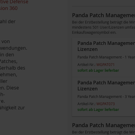
tive Defense
ion 360
Panda Patch Managemen
ahl der
Bei der Erstbestellung beträgt die
mindestens 501 User/Lizenzen umfass
Einkaufswagensymbol ein.
g von
Panda Patch Management -
anwendungen.
Lizenzen
 in den
Panda Patch Management - 1 Year 
Patches,
Artikel-Nr.:
WGPAT071
ßerhalb des
sofort ab Lager lieferbar
nehmen,
ller
Panda Patch Management -
n. Diese
Lizenzen
h-
Panda Patch Management - 3 Year 
re.
Artikel-Nr.:
WGPAT073
ähigkeit zur
sofort ab Lager lieferbar
Panda Patch Managemen
Bei der Erstbestellung beträgt die