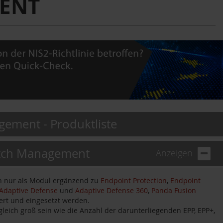
ENT
ement - Produktliste
tch Management
Anzeigen
 nur als Modul ergänzend zu
Endpoint Protection
,
Endpoint
Adaptive Defense
und
Adaptive Defense 360
,
Panda Fusion
ert und eingesetzt werden.
leich groß sein wie die Anzahl der darunterliegenden EPP, EPP+,