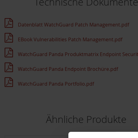
Technische Dokument
Datenblatt WatchGuard Patch Management.pdf
EBook Vulnerabilities Patch Management.pdf
WatchGuard Panda Produktmatrix Endpoint Securit
WatchGuard Panda Endpoint Brochüre.pdf
WatchGuard Panda Portfolio.pdf
Ähnliche Produkte