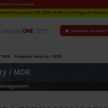
Best-Preis-Garantie
icherheitsupdate: CVE-2026-13368 und dringende Updat
Newsletter abonniere
 / MFA
Endpoint Security / MDR
ty / MDR
Management