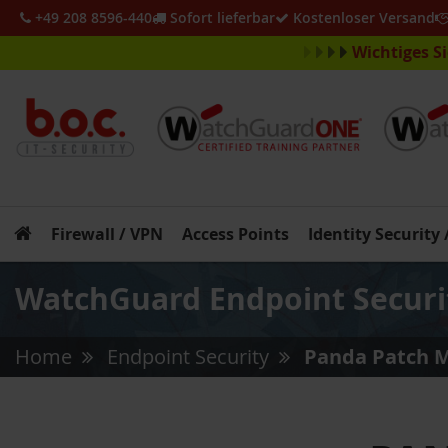
+49 208 8596-440
Sofort lieferbar
Kostenloser Versand
Wichtiges S
Firewall / VPN
Access Points
Identity Security
WatchGuard Endpoint Securi
Home
Endpoint Security
Panda Patch 