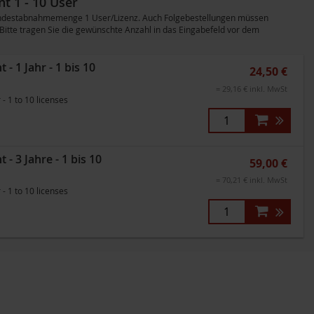
t 1 - 10 User
 Mindestabnahmemenge 1 User/Lizenz. Auch Folgebestellungen müssen
itte tragen Sie die gewünschte Anzahl in das Eingabefeld vor dem
 1 Jahr - 1 bis 10
24,50 €
= 29,16 € inkl. MwSt
 1 to 10 licenses
 3 Jahre - 1 bis 10
59,00 €
= 70,21 € inkl. MwSt
 1 to 10 licenses