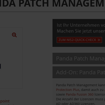
NDA PATCH MANAGEM
Panda Patch Manag
Add-On: Panda Pa
Panda Patch Management kann
Protection Plus
, damit auch zu
sowie
Panda Fusion 360
lizensi
Die Anzahl der Lizenzen muss g
point
AD oder AD360 Lizenzen.