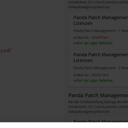
e
mindestens 251 User/Lizenzen umfass
Einkaufswagensymbol ein.
Panda Patch Management -
Lizenzen
Panda Patch Management - 1 Year 
Artikel-Nr.:
WGPAT061
sofort ab Lager lieferbar
y.pdf
Panda Patch Management -
Lizenzen
Panda Patch Management - 3 Year 
Artikel-Nr.:
WGPAT063
sofort ab Lager lieferbar
Panda Patch Managemen
Bei der Erstbestellung beträgt die
mindestens 101 User/Lizenzen umfass
Einkaufswagensymbol ein.
Panda Patch Management -
Lizenzen