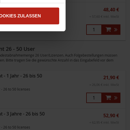
 3 Jahre - 51 bis 100
48,40 €
OOKIES ZULASSEN
= 57,60 € inkl. MwSt
- 51 to 100 licenses
t 26 - 50 User
 Mindestabnahmemenge 26 User/Lizenzen. Auch Folgebestellungen müssen
n. Bitte tragen Sie die gewünschte Anzahl in das Eingabefeld vor dem
 1 Jahr - 26 bis 50
21,90 €
= 26,06 € inkl. MwSt
 26 to 50 licenses
 3 Jahre - 26 bis 50
52,90 €
= 62,95 € inkl. MwSt
 26 to 50 licenses