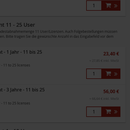
t 11 - 25 User
 Mindestabnahmemenge 11 User/Lizenzen. Auch Folgebestellungen müssen
n. Bitte tragen Sie die gewünschte Anzahl in das Eingabefeld vor dem
 1 Jahr - 11 bis 25
23,40 €
= 27,85 € inkl. MwSt
 11 to 25 licenses
 3 Jahre - 11 bis 25
56,00 €
= 66,64 € inkl. MwSt
 11 to 25 licenses