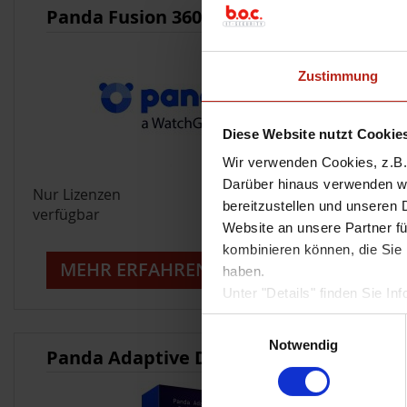
Panda Fusion 360
Zustimmung
Diese Website nutzt Cookie
Wir verwenden Cookies, z.B. 
Darüber hinaus verwenden wir
Nur Lizenzen
bereitzustellen und unseren 
verfügbar
Website an unsere Partner fü
kombinieren können, die Sie 
MEHR ERFAHREN
haben.
Unter "Details" finden Sie 
Weitere Informationen zum U
Einwilligungsauswahl
Sofern Sie die Website in vo
Notwendig
Panda Adaptive Defense 360
notwendige Cookies werden a