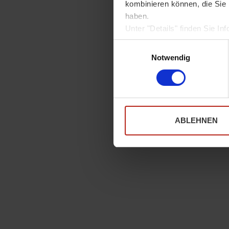
kombinieren können, die Sie 
haben.
Unter "Details" finden Sie 
Weitere Informationen zum U
Einwilligungsauswahl
Sofern Sie die Website in vo
Notwendig
notwendige Cookies werden a
ABLEHNEN