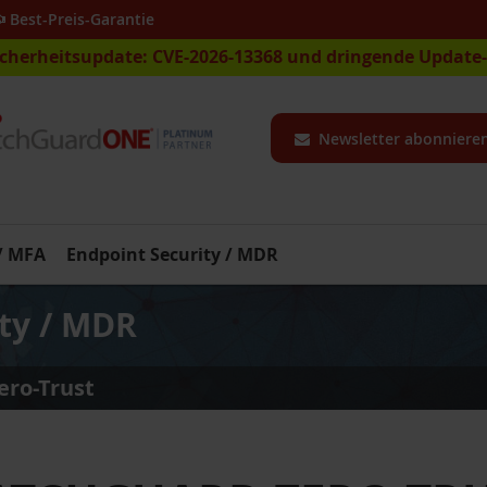
Best-Preis-Garantie
icherheitsupdate: CVE-2026-13368 und dringende Updat
Newsletter abonniere
 / MFA
Endpoint Security / MDR
ty / MDR
ro-Trust