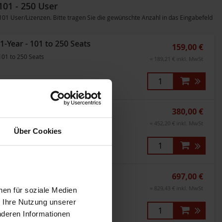
101 - 250 User
 User/Lizenzen. Bitte tragen Sie die gewünschte Anzahl in das Eingabefeld
-Year - 101 to 250 Seats
159,00 €
101 to 250 Seats
= 189,21 € inkl. MwSt
-Year - 101 to 250 Seats
380,00 €
101 to 250 Seats
= 452,20 € inkl. MwSt
Über Cookies
-Year - 101 to 250 Seats
697,00 €
101 to 250 Seats
= 829,43 € inkl. MwSt
nen für soziale Medien
r Ihre Nutzung unserer
nderen Informationen