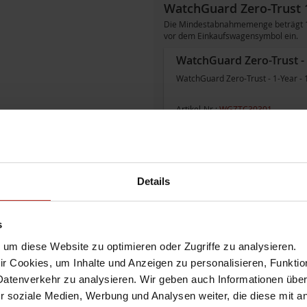
WatchGuard Zero-Trust 
Die Mindestabnahmemenge beträgt 101
vor dem Einkaufswagensymbol ein.
WatchGuard Zero-Trust - 1
WatchGuard Zero-Trust - 1-Year - 
Artikel-Nr.:
WGZTC30301
sofort ab Lager lieferbar
WatchGuard Zero-Trust - 3
WatchGuard Zero-Trust - 3-Year - 
Details
Artikel-Nr.:
WGZTC30303
sofort ab Lager lieferbar
s
WatchGuard Zero-Trust - 5
um diese Website zu optimieren oder Zugriffe zu analysieren.
WatchGuard Zero-Trust - 5-Year - 
 Cookies, um Inhalte und Anzeigen zu personalisieren, Funktio
Datenverkehr zu analysieren. Wir geben auch Informationen übe
Artikel-Nr.:
WGZTC30305
r soziale Medien, Werbung und Analysen weiter, die diese mit a
sofort ab Lager lieferbar