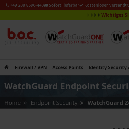
+49 208 8596-440
Sofort lieferbar
Kostenloser Versand
Wichtiges S
Firewall / VPN
Access Points
Identity Security
WatchGuard Endpoint Securi
Home
Endpoint Security
WatchGuard Ze