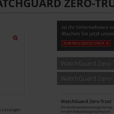
TCHGUARD ZERO-TR
WatchGuard Zero-Tr
WatchGuard Zero-
WatchGuard Zero-Trust 
Die Mindestabnahmemenge beträgt 1 U
en Lösungen
vor dem Einkaufswagensymbol ein.