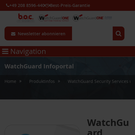
+49 208 8596-440
Best-Preis-Garantie
Newsletter abonnieren
Navigation
WatchGuard Infoportal
»
»
Home
Produktinfos
WatchGuard Security Services un
WatchGu
ard