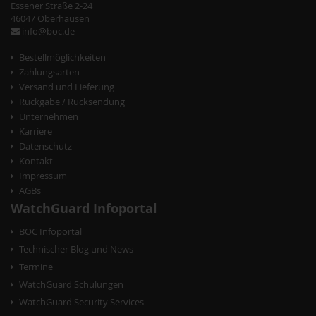
N
Essener Straße 2-24
a
46047 Oberhausen
info@boc.de
v
Bestellmöglichkeiten
i
Zahlungsarten
g
Versand und Lieferung
Rückgabe / Rücksendung
a
Unternehmen
t
Karriere
Datenschutz
i
Kontakt
o
Impressum
AGBs
n
WatchGuard Infoportal
BOC Infoportal
Technischer Blog und News
Termine
WatchGuard Schulungen
WatchGuard Security Services