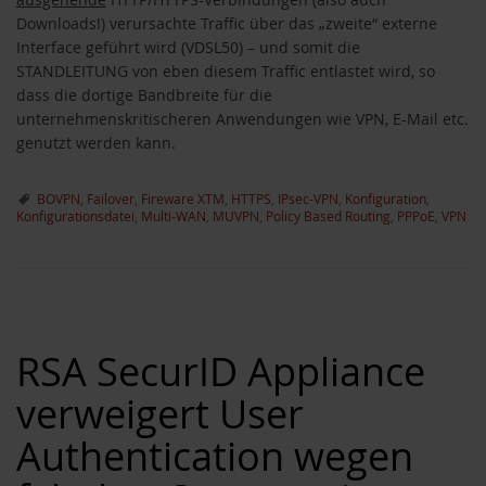
Downloads!) verursachte Traffic über das „zweite“ externe
Interface geführt wird (VDSL50) – und somit die
STANDLEITUNG von eben diesem Traffic entlastet wird, so
dass die dortige Bandbreite für die
unternehmenskritischeren Anwendungen wie VPN, E-Mail etc.
genutzt werden kann.
BOVPN
,
Failover
,
Fireware XTM
,
HTTPS
,
IPsec-VPN
,
Konfiguration
,
Konfigurationsdatei
,
Multi-WAN
,
MUVPN
,
Policy Based Routing
,
PPPoE
,
VPN
RSA SecurID Appliance
verweigert User
Authentication wegen