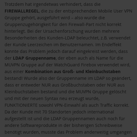
Trotzdem hat irgendetwas verhindert, dass die
FIREWALLREGEL
, die zu der entsprechenden Mobile User VPN
Gruppe gehört, ausgeführt wird – also wurde die
Gruppenzugehörigkeit für den Firewall-Part nicht korrekt
hinterlegt. Bei der Ursachenforschung wurden mehrere
Besonderheiten des Kunden-LDAP beleuchtet, z.B. verwendet
der Kunde Leerzeichen im Benutzernamen. Im Endeffekt
konnte das Problem jedoch darauf eingekreist werden, dass
der
LDAP Gruppenname
, der eben auch als Name für die
MUVPN Gruppe auf der WatchGuard Firebox verwendet wird,
aus einer
Kombination aus Groß- und Kleinbuchstaben
bestand! Wurde also der Gruppenname im LDAP so geändert,
dass er entweder NUR aus Großbuchstaben oder NUR aus
Kleinbuchstaben bestand und die MUVPN Gruppe gelöscht
und mit der neuen Syntax neu erzeugt wurde,
FUNKTIONIERTE sowohl VPN-Einwahl als auch Traffic korrekt.
Da der Kunde mit 70 Standorten jedoch international
aufgestellt ist und die LDAP Gruppennamen auch noch für
andere Softwareprodukte in der bisherigen Schreibweise
benötigt wurden, musste das Problem anderweitig umgangen