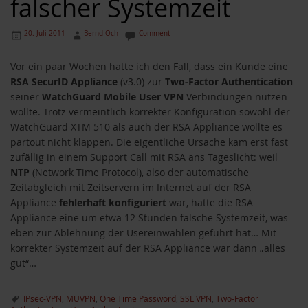
falscher Systemzeit
20. Juli 2011
Bernd Och
Comment
Vor ein paar Wochen hatte ich den Fall, dass ein Kunde eine
RSA SecurID Appliance
(v3.0) zur
Two-Factor Authentication
seiner
WatchGuard Mobile User VPN
Verbindungen nutzen
wollte. Trotz vermeintlich korrekter Konfiguration sowohl der
WatchGuard XTM 510 als auch der RSA Appliance wollte es
partout nicht klappen. Die eigentliche Ursache kam erst fast
zufällig in einem Support Call mit RSA ans Tageslicht: weil
NTP
(Network Time Protocol), also der automatische
Zeitabgleich mit Zeitservern im Internet auf der RSA
Appliance
fehlerhaft konfiguriert
war, hatte die RSA
Appliance eine um etwa 12 Stunden falsche Systemzeit, was
eben zur Ablehnung der Usereinwahlen geführt hat… Mit
korrekter Systemzeit auf der RSA Appliance war dann „alles
gut“…
IPsec-VPN
,
MUVPN
,
One Time Password
,
SSL VPN
,
Two-Factor