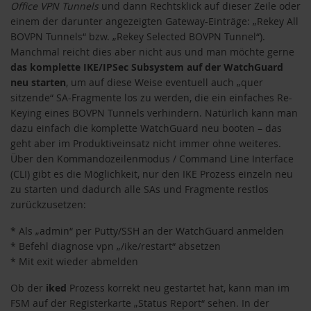
Office VPN Tunnels
und dann Rechtsklick auf dieser Zeile oder
einem der darunter angezeigten Gateway-Einträge: „Rekey All
BOVPN Tunnels“ bzw. „Rekey Selected BOVPN Tunnel“).
Manchmal reicht dies aber nicht aus und man möchte gerne
das komplette IKE/IPSec Subsystem auf der WatchGuard
neu starten
, um auf diese Weise eventuell auch „quer
sitzende“ SA-Fragmente los zu werden, die ein einfaches Re-
Keying eines BOVPN Tunnels verhindern. Natürlich kann man
dazu einfach die komplette WatchGuard neu booten – das
geht aber im Produktiveinsatz nicht immer ohne weiteres.
Über den Kommandozeilenmodus / Command Line Interface
(CLI) gibt es die Möglichkeit, nur den IKE Prozess einzeln neu
zu starten und dadurch alle SAs und Fragmente restlos
zurückzusetzen:
* Als „admin“ per Putty/SSH an der WatchGuard anmelden
* Befehl diagnose vpn „/ike/restart“ absetzen
* Mit exit wieder abmelden
Ob der
iked
Prozess korrekt neu gestartet hat, kann man im
FSM auf der Registerkarte „Status Report“ sehen. In der