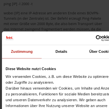
ping [IP] -l 2000 -t
wobei [IP] eine IP-Adresse am anderen Ende eines BOVPN-
Tunnels (in der Zentrale) ist. Der Befehl erzeugt Ping-Pakete
mit einer Größe von 2000 Byte, die also beim Transport über
das Internet zwingend fragmentiert werden müssen, da die
maximale MTU Size auf Internet-Routern in der Regel 1500
Bytes beträgt. Erhalte ich korrekte ICMP-Antworten, weiss ich,
dass die Fragmentierung korrekt funktioniert. Wenn nicht,
liegt ein Problem vor. Durch Verkleinern der Paketlänge kann
Zustimmung
Details
Über Cooki
man sich iterativ an den kritischen Wert herantasten. Im
vorliegenden Problemfall werden Pings mit 1394 Bytes korrekt
übertragen, Pings mit 1395 Bytes und mehr jedoch NICHT:
Diese Website nutzt Cookies
Wir verwenden Cookies, z.B. um diese Website zu optimiere
oder Zugriffe zu analysieren.
Darüber hinaus verwenden wir Cookies, um Inhalte und Anz
zu personalisieren, Funktionen für soziale Medien bereitzuste
und unseren Datenverkehr zu analysieren. Wir geben auch
Informationen über Ihre Nutzung unserer Website an unsere