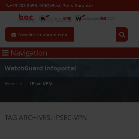
+49 208 8596-440
Best-Preis-Garantie
Newsletter abonnieren
Navigation
WatchGuard Infoportal
»
Home
IPsec-VPN
TAG ARCHIVES:
IPSEC-VPN