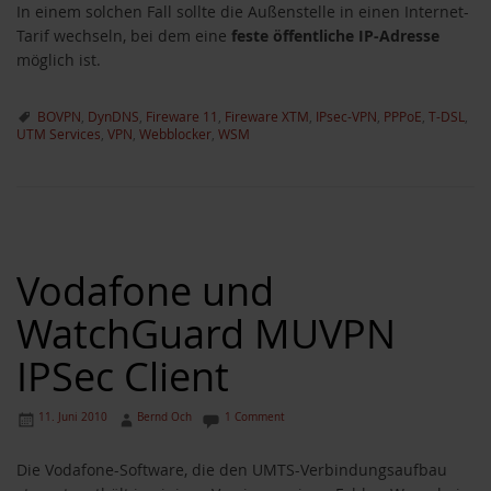
In einem solchen Fall sollte die Außenstelle in einen Internet-
Tarif wechseln, bei dem eine
feste öffentliche IP-Adresse
möglich ist.
BOVPN
,
DynDNS
,
Fireware 11
,
Fireware XTM
,
IPsec-VPN
,
PPPoE
,
T-DSL
,
UTM Services
,
VPN
,
Webblocker
,
WSM
Vodafone und
WatchGuard MUVPN
IPSec Client
11. Juni 2010
Bernd Och
1 Comment
Die Vodafone-Software, die den UMTS-Verbindungsaufbau