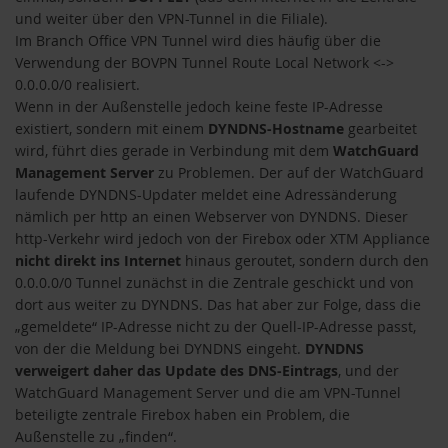
und weiter über den VPN-Tunnel in die Filiale).
Im Branch Office VPN Tunnel wird dies häufig über die
Verwendung der BOVPN Tunnel Route Local Network <->
0.0.0.0/0 realisiert.
Wenn in der Außenstelle jedoch keine feste IP-Adresse
existiert, sondern mit einem
DYNDNS-Hostname
gearbeitet
wird, führt dies gerade in Verbindung mit dem
WatchGuard
Management Server
zu Problemen. Der auf der WatchGuard
laufende DYNDNS-Updater meldet eine Adressänderung
nämlich per http an einen Webserver von DYNDNS. Dieser
http-Verkehr wird jedoch von der Firebox oder XTM Appliance
nicht direkt ins Internet
hinaus geroutet, sondern durch den
0.0.0.0/0 Tunnel zunächst in die Zentrale geschickt und von
dort aus weiter zu DYNDNS. Das hat aber zur Folge, dass die
„gemeldete“ IP-Adresse nicht zu der Quell-IP-Adresse passt,
von der die Meldung bei DYNDNS eingeht.
DYNDNS
verweigert daher das Update des DNS-Eintrags
, und der
WatchGuard Management Server und die am VPN-Tunnel
beteiligte zentrale Firebox haben ein Problem, die
Außenstelle zu „finden“.