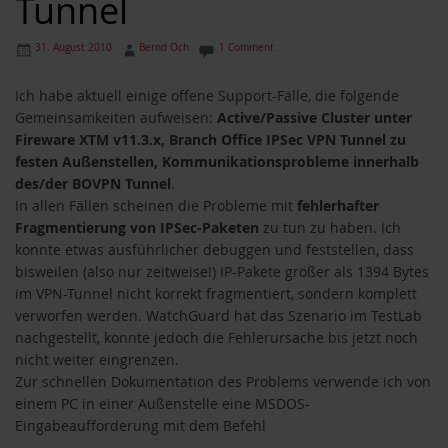
Tunnel
31. August 2010
Bernd Och
1 Comment
Ich habe aktuell einige offene Support-Fälle, die folgende
Gemeinsamkeiten aufweisen:
Active/Passive Cluster unter
Fireware XTM v11.3.x, Branch Office IPSec VPN Tunnel zu
festen Außenstellen, Kommunikationsprobleme innerhalb
des/der BOVPN Tunnel
.
In allen Fällen scheinen die Probleme mit
fehlerhafter
Fragmentierung von IPSec-Paketen
zu tun zu haben. Ich
konnte etwas ausführlicher debuggen und feststellen, dass
bisweilen (also nur zeitweise!) IP-Pakete größer als 1394 Bytes
im VPN-Tunnel nicht korrekt fragmentiert, sondern komplett
verworfen werden. WatchGuard hat das Szenario im TestLab
nachgestellt, konnte jedoch die Fehlerursache bis jetzt noch
nicht weiter eingrenzen.
Zur schnellen Dokumentation des Problems verwende ich von
einem PC in einer Außenstelle eine MSDOS-
Eingabeaufforderung mit dem Befehl