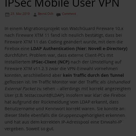
IPSec Mobile User VPN
23. Mai 2010
Bernd Och
Comment
In einem Migrationsprojekt von WatchGuard Fireware 10.x
nach Fireware XTM 11 fand ich neulich bestätigt, dass bei
Fireware XTM 11 das Coding geändert wurde, mit dem die
Firebox eine
LDAP Authentication (hier: Novell e-Directory)
durchführt. Problem war, dass externe Client-PCs mit
installiertem
IPSec-Client (NCP)
nach der Umstellung auf
Fireware XTM v11.2.3 zwar die VPN-Einwahl vornehmen
konnten, anschließend aber
kein Traffic durch den Tunnel
geflossen ist. Im Traffic Monitor war der Traffic als
Unhandled
External Packet
zu sehen – allerdings mit korrekt angezeigtem
User (z.B. testaccount@LDAP). Insofern war klar: die Firebox
hat aufgrund der Rückmeldung vom LDAP erkannt, dass
Benutzername und Kennwort korrekt waren. Sie konnte an
dieser Stelle ebenfalls die Gruppenzugehörigkeit erkennen
und hat aus dem korrekten IP-Adresspool eine Einwahl-IP
vergeben. Soweit so gut.