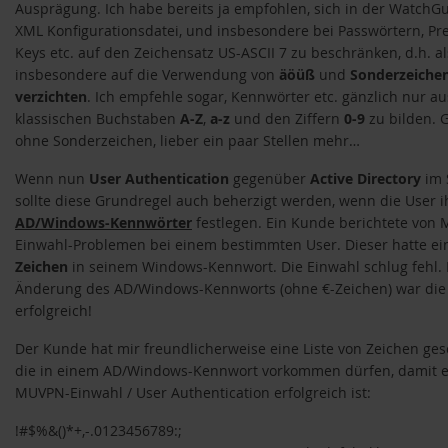
Ausprägung. Ich habe bereits ja empfohlen, sich in der WatchG
XML Konfigurationsdatei, und insbesondere bei Passwörtern, Pr
Keys etc. auf den Zeichensatz US-ASCII 7 zu beschränken, d.h. a
insbesondere auf die Verwendung von
äöüß
und
Sonderzeiche
verzichten
. Ich empfehle sogar, Kennwörter etc. gänzlich nur a
klassischen Buchstaben
A-Z
,
a-z
und den Ziffern
0-9
zu bilden. 
ohne Sonderzeichen, lieber ein paar Stellen mehr…
Wenn nun
User Authentication
gegenüber
Active Directory
im S
sollte diese Grundregel auch beherzigt werden, wenn die User i
AD/Windows-Kennwörter
festlegen. Ein Kunde berichtete von
Einwahl-Problemen bei einem bestimmten User. Dieser hatte e
Zeichen
in seinem Windows-Kennwort. Die Einwahl schlug fehl.
Änderung des AD/Windows-Kennworts (ohne €-Zeichen) war die
tive zu WSUS
erfolgreich!
Der Kunde hat mir freundlicherweise eine Liste von Zeichen gesc
die in einem AD/Windows-Kennwort vorkommen dürfen, damit e
MUVPN-Einwahl / User Authentication erfolgreich ist:
!#$%&()*+,-.0123456789:;