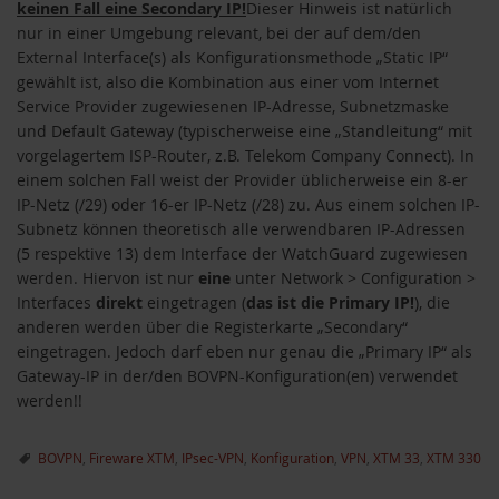
keinen Fall eine Secondary IP!
Dieser Hinweis ist natürlich
nur in einer Umgebung relevant, bei der auf dem/den
External Interface(s) als Konfigurationsmethode „Static IP“
gewählt ist, also die Kombination aus einer vom Internet
Service Provider zugewiesenen IP-Adresse, Subnetzmaske
und Default Gateway (typischerweise eine „Standleitung“ mit
vorgelagertem ISP-Router, z.B. Telekom Company Connect). In
einem solchen Fall weist der Provider üblicherweise ein 8-er
IP-Netz (/29) oder 16-er IP-Netz (/28) zu. Aus einem solchen IP-
Subnetz können theoretisch alle verwendbaren IP-Adressen
(5 respektive 13) dem Interface der WatchGuard zugewiesen
werden. Hiervon ist nur
eine
unter Network > Configuration >
Interfaces
direkt
eingetragen (
das ist die Primary IP!
), die
anderen werden über die Registerkarte „Secondary“
eingetragen. Jedoch darf eben nur genau die „Primary IP“ als
Gateway-IP in der/den BOVPN-Konfiguration(en) verwendet
werden!!
BOVPN
,
Fireware XTM
,
IPsec-VPN
,
Konfiguration
,
VPN
,
XTM 33
,
XTM 330