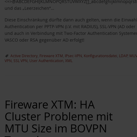
<=>@ABCDEFGHIJKLMNOPQRSTUVWXYZ[]_abcdefghijklmnopqrstu
und das „Leerzeichen“…
Diese Einschränkung dürfte dann auch gelten, wenn die Einwah
Authentication per PPTP-VPN (i.V. mit RADIUS), SSL-VPN (AD oder
und auch in Verbindung mit Two-Factor Authentication Systeme
VASCO oder RSA gegenüber AD erfolgt!
Active Directory
,
Fireware XTM
,
IPsec-VPN
,
Konfigurationsdatei
,
LDAP
,
MU
VPN
,
SSL VPN
,
User Authentication
,
XML
Fireware XTM: HA
Cluster Probleme mit
MTU Size im BOVPN