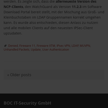
werden. Es zeigte sich, dass die
allerneueste Version des
NCP-Clients
, den WatchGuard als Version
11.2.3
im Software
Download Portal bereit stellt, mit der Mischung aus Groß- und
Kleinbuchstaben im LDAP Gruppennamen korrekt umgehen
kann. Es wurde also entschieden, diesen Anlass zu nutzen
und alle mobilen Clients auf den neuesten IPSec-Client
upzudaten.
Denied
,
Fireware 11
,
Fireware XTM
,
IPsec-VPN
,
LDAP
,
MUVPN
,
Unhandled Packets
,
Update
,
User Authentication
«
Older posts
P
o
s
t
BOC IT-Security GmbH