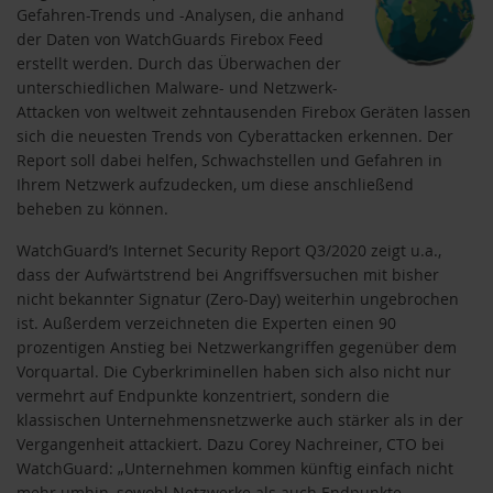
Gefahren-Trends und -Analysen, die anhand
der Daten von WatchGuards Firebox Feed
erstellt werden. Durch das Überwachen der
unterschiedlichen Malware- und Netzwerk-
Attacken von weltweit zehntausenden Firebox Geräten lassen
sich die neuesten Trends von Cyberattacken erkennen. Der
Report soll dabei helfen, Schwachstellen und Gefahren in
Ihrem Netzwerk aufzudecken, um diese anschließend
beheben zu können.
WatchGuard’s Internet Security Report Q3/2020 zeigt u.a.,
dass der Aufwärtstrend bei Angriffsversuchen mit bisher
nicht bekannter Signatur (Zero-Day) weiterhin ungebrochen
ist. Außerdem verzeichneten die Experten einen 90
prozentigen Anstieg bei Netzwerkangriffen gegenüber dem
Vorquartal. Die Cyberkriminellen haben sich also nicht nur
vermehrt auf Endpunkte konzentriert, sondern die
klassischen Unternehmensnetzwerke auch stärker als in der
Vergangenheit attackiert. Dazu Corey Nachreiner, CTO bei
WatchGuard: „Unternehmen kommen künftig einfach nicht
mehr umhin, sowohl Netzwerke als auch Endpunkte