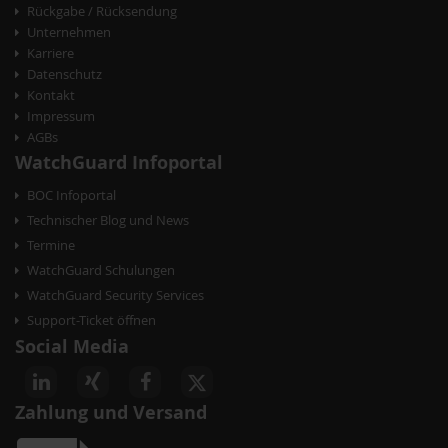
Rückgabe / Rücksendung
a
Unternehmen
t
Karriere
Datenschutz
i
Kontakt
o
Impressum
AGBs
n
WatchGuard Infoportal
BOC Infoportal
Technischer Blog und News
Termine
WatchGuard Schulungen
WatchGuard Security Services
Support-Ticket öffnen
Social Media
Zahlung und Versand