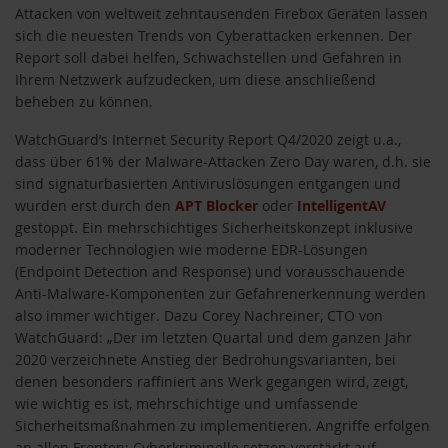
Attacken von weltweit zehntausenden Firebox Geräten lassen
sich die neuesten Trends von Cyberattacken erkennen. Der
Report soll dabei helfen, Schwachstellen und Gefahren in
Ihrem Netzwerk aufzudecken, um diese anschließend
beheben zu können.
WatchGuard’s Internet Security Report Q4/2020 zeigt u.a.,
dass über 61%
der Malware-Attacken Zero Day waren, d.h. sie
sind signaturbasierten Antiviruslösungen entgangen und
wurden erst durch den
APT Blocker
oder
IntelligentAV
gestoppt
. Ein mehrschichtiges Sicherheitskonzept inklusive
moderner Technologien wie moderne EDR-Lösungen
(Endpoint Detection and Response) und vorausschauende
Anti-Malware-Komponenten zur Gefahrenerkennung werden
also immer wichtiger. Dazu Corey Nachreiner, CTO von
WatchGuard: „Der im letzten Quartal und dem ganzen Jahr
2020 verzeichnete Anstieg der Bedrohungsvarianten, bei
denen besonders raffiniert ans Werk gegangen wird, zeigt,
wie wichtig es ist, mehrschichtige und umfassende
Sicherheitsmaßnahmen zu implementieren. Angriffe erfolgen
an allen Fronten: Cyberkriminelle setzen verstärkt auf