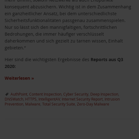
konsequent abzusichern. Wichtig ist in dem Zusammenhang
ein ganzheitlicher Ansatz, bei dem unterschiedlichste
Sicherheitsfunktionalitäten passgenau zusammenspielen.
Nur so lässt sich den mannigfaltigen, fortschrittlichen
Bedrohungen, die immer häufiger verschlüsselt
daherkommen und sich gezielt zu tarnen wissen, Einhalt
gebieten.“
Hier sind die wichtigsten Ergebnisse des
Reports aus Q3
2020:
Weiterlesen
»
AuthPoint
,
Content Inspection
,
Cyber Security
,
Deep Inspection
,
DNSWatch
,
HTTPS
,
IntelligentAV
,
Internet Security Report
,
Intrusion
Prevention
,
Malware
,
Total Security Suite
,
Zero-Day Malware