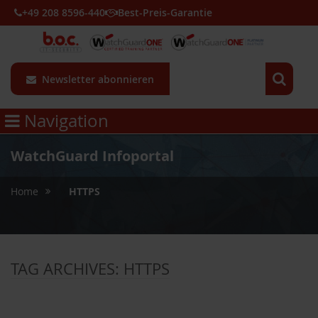
+49 208 8596-440
Best-Preis-Garantie
Newsletter abonnieren
Navigation
WatchGuard Infoportal
»
Home
HTTPS
TAG ARCHIVES:
HTTPS