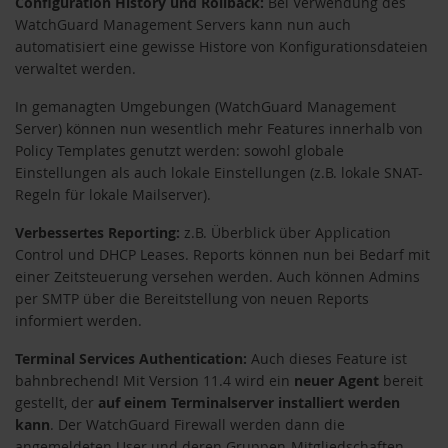
Configuration History und Rollback:
Bei Verwendung des
WatchGuard Management Servers kann nun auch
automatisiert eine gewisse Histore von Konfigurationsdateien
verwaltet werden.
In gemanagten Umgebungen (WatchGuard Management
Server) können nun wesentlich mehr Features innerhalb von
Policy Templates genutzt werden: sowohl globale
Einstellungen als auch lokale Einstellungen (z.B. lokale SNAT-
Regeln für lokale Mailserver).
Verbessertes Reporting:
z.B. Überblick über Application
Control und DHCP Leases. Reports können nun bei Bedarf mit
einer Zeitsteuerung versehen werden. Auch können Admins
per SMTP über die Bereitstellung von neuen Reports
informiert werden.
Terminal Services Authentication:
Auch dieses Feature ist
bahnbrechend! Mit Version 11.4 wird ein
neuer Agent
bereit
gestellt, der
auf einem Terminalserver installiert werden
kann
. Der WatchGuard Firewall werden dann die
angemeldeten User und deren Gruppen-Mitgliedschaften