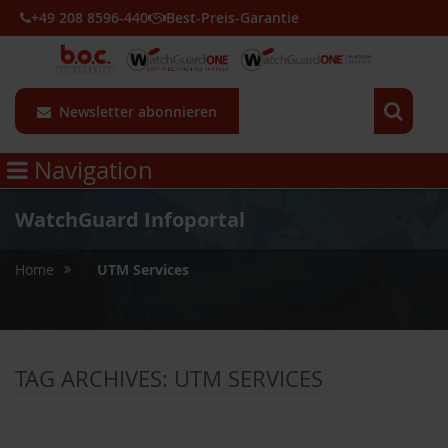
+49 208 8596-440
Best-Preis-Garantie
Newsletter abonnieren
Navigation
WatchGuard Infoportal
»
Home
UTM Services
TAG ARCHIVES:
UTM SERVICES