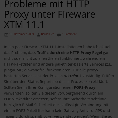
Probleme mit HTTP
Proxy unter Fireware
XTM 11.1
10. Dezember 2009
Bernd Och
1 Comment
In ein paar Fireware XTM 11.1-Installationen habe ich aktuell
das Problem, dass
Traffic durch eine HTTP-Proxy Regel
gar
nicht oder nicht zu allen Zielen funktioniert, während ein
HTTP-Paketfilter und andere paketfilter-basierte Services (z.B.
ping/ICMP) einwandfrei funktionieren. Für alle proxy-
basierten Services ist der Prozess
wkrcfm-1
zuständig. Prüfen
Sie über den Status Report, ob dieser Prozess korrekt läuft.
Sollten Sie in Ihrer Konfiguration einen
POP3-Proxy
verwenden, sollten Sie diesen vorübergehend durch ein
POP3-Paketfilter ersetzen, sofern Ihre Sicherheitsrichtlinie
bezüglich E-Mail Sicherheit dies zulässt (in Verbindung mit
einem POP3-Paketfilter kann kein Gateway Antivirus/IPS und
Tagging durch spamBlocker verwendet werden). Wenn Sie auf