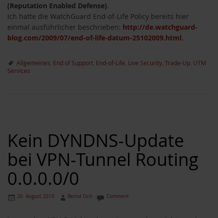
(Reputation Enabled Defense)
.
Ich hatte die WatchGuard End-of-Life Policy bereits hier
einmal ausführlicher beschrieben:
http://de.watchguard-
blog.com/2009/07/end-of-life-datum-25102009.html
.
Allgemeines
,
End of Support
,
End-of-Life
,
Live Security
,
Trade-Up
,
UTM
Services
Kein DYNDNS-Update
bei VPN-Tunnel Routing
0.0.0.0/0
26. August 2010
Bernd Och
Comment