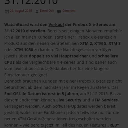
31.12.2010
29. August 2010
Bernd Och
Comment
WatchGuard wird den
Verkauf
der Firebox X e-Series am
31.12.2010 einstellen.
Bereits seit einigen Monaten empfehle
ich allen meinen Kunden, statt einer Firebox X e-series ein
Produkt aus den neuen Gerätefamilien
XTM 2, XTM 5, XTM 8
oder
XTM 1050
zu kaufen. Die Nachfolgeserien verfügen
jeweils über
doppelt so viel Hauptspeicher
und
schnellere
CPUs
als die vergleichbare X e-series und sind daher auch
vom Investitionsschutz-Gedanken her für eine längere
Einsatzdauer geeignet.
Dennoch brauchen Kunden mit einer Firebox X e-series nicht
befürchten, ab dem nächsten Jahr im Regen zu stehen. Das
End-Of-Life Datum ist erst in 5 Jahren
, am 31.12.2015. Bis zu
diesem Endtermin können
Live Security
und
UTM Services
verlängert werden. Auch Software-Updates werden bereit
gestellt, wobei neue Funktionen jedoch teilweise nur für die
neuen XTM Geräte-Generationen freigeschaltet werden
können – wie bereits jetzt im Fall des neuen Features
„RED“