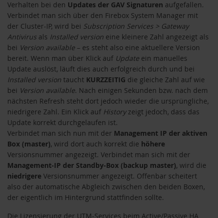
Verhalten bei den
Updates der GAV Signaturen
aufgefallen.
Verbindet man sich über den Firebox System Manager mit
der Cluster-IP, wird bei
Subscription Services > Gateway
Antivirus
als
Installed version
eine kleinere Zahl angezeigt als
bei
Version available
– es steht also eine aktuellere Version
bereit. Wenn man über Klick auf
Update
ein manuelles
Update auslöst, läuft dies auch erfolgreich durch und bei
Installed version
taucht
KURZZEITIG
die gleiche Zahl auf wie
bei
Version available
. Nach einigen Sekunden bzw. nach dem
nächsten Refresh steht dort jedoch wieder die ursprüngliche,
niedrigere Zahl. Ein Klick auf
History
zeigt jedoch, dass das
Update korrekt durchgelaufen ist.
Verbindet man sich nun mit der
Management IP der aktiven
Box (master)
, wird dort auch korrekt die
höhere
Versionsnummer angezeigt. Verbindet man sich mit der
Management-IP der Standby-Box (backup master)
, wird die
niedrigere
Versionsnummer angezeigt. Offenbar scheitert
also der automatische Abgleich zwischen den beiden Boxen,
der eigentlich im Hintergrund stattfinden sollte.
Die Lizensierung der UTM-Services beim Active/Passive HA