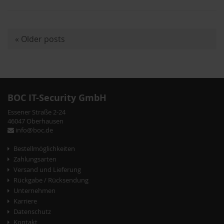
«
Older posts
P
o
s
t
BOC IT-Security GmbH
N
Essener Straße 2-24
a
46047 Oberhausen
info@boc.de
v
Bestellmöglichkeiten
i
Zahlungsarten
g
Versand und Lieferung
Rückgabe / Rücksendung
a
Unternehmen
t
Karriere
Datenschutz
i
Kontakt