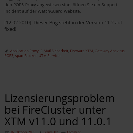
den POP3-Proxy angewiesen sind, öffnen Sie ein Support
Incident auf der WatchGuard Website.
[12.02.2010]: Dieser Bug steht in der Version 11.2 auf
fixed!
.
Application Proxy
,
E-Mail Sicherheit
,
Fireware XTM
,
Gateway Antivirus
,
POP3
,
spamBlocker
,
UTM Services
Lizensierungsproblem
bei FireCluster unter
XTM v11.0 und 11.0.1
16. Oktober 2009
Bernd Och
Comment