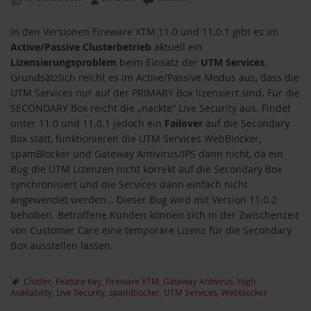
In den Versionen Fireware XTM 11.0 und 11.0.1 gibt es im
Active/Passive Clusterbetrieb
aktuell ein
Lizensierungsproblem
beim Einsatz der
UTM Services
.
Grundsätzlich reicht es im Active/Passive Modus aus, dass die
UTM Services nur auf der PRIMARY Box lizensiert sind. Für die
SECONDARY Box reicht die „nackte“ Live Security aus. Findet
unter 11.0 und 11.0.1 jedoch ein
Failover
auf die Secondary
Box statt, funktionieren die UTM Services WebBlocker,
spamBlocker und Gateway Antivirus/IPS dann nicht, da ein
Bug die UTM Lizenzen nicht korrekt auf die Secondary Box
synchronisiert und die Services dann einfach nicht
angewendet werden… Dieser Bug wird mit Version 11.0.2
behoben. Betroffene Kunden können sich in der Zwischenzeit
von Customer Care eine temporäre Lizenz für die Secondary
Box ausstellen lassen.
Cluster
,
Feature Key
,
Fireware XTM
,
Gateway Antivirus
,
High
Availability
,
Live Security
,
spamBlocker
,
UTM Services
,
Webblocker