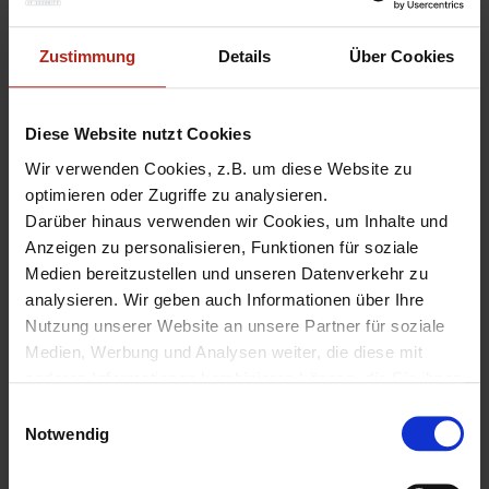
farblich hervorgehoben oder direkt über die Verlinkungen in
den beiden rechten Spalten der folgenden Tabelle.
Zustimmung
Details
Über Cookies
Hardware
Hardware
Appliance
Appliance
Diese Website nutzt Cookies
mit 3 Jahren
mit 5 Jahren
USP-
USP-
Wir verwenden Cookies, z.B. um diese Website zu
WatchGuard Access
Management-
Management-
optimieren oder Zugriffe zu analysieren.
Darüber hinaus verwenden wir Cookies, um Inhalte und
Point (Indoor)
Lizenz
Lizenz
Anzeigen zu personalisieren, Funktionen für soziale
WatchGuard AP130
BDL-WGAP130-3U
BDL-WGAP130-5U
Medien bereitzustellen und unseren Datenverkehr zu
analysieren. Wir geben auch Informationen über Ihre
WatchGuard AP230W
BDL-WGAP230-3U
BDL-WGAP230-5U
Nutzung unserer Website an unsere Partner für soziale
WatchGuard AP330
BDL-WGAP330-3U
BDL-WGAP330-5U
Medien, Werbung und Analysen weiter, die diese mit
anderen Informationen kombinieren können, die Sie ihnen
WatchGuard AP432
BDL-WGAP432-3U
BDL-WGAP432-5U
zur Verfügung gestellt haben oder die sie aus Ihrer
E
WatchGuard Access
Nutzung ihrer Dienste gesammelt haben.
Notwendig
i
Point (Outdoor)
Unter "Details" finden Sie Infos dazu und können
n
gewünschte Cookies auswählen.