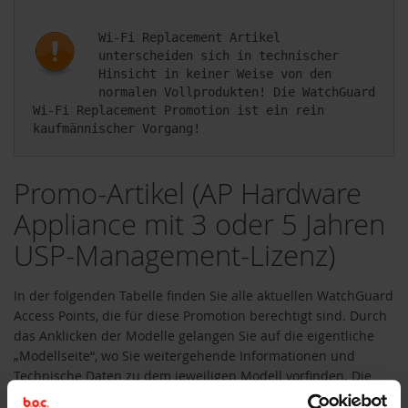
Wi-Fi Replacement Artikel 
unterscheiden sich in technischer 
Hinsicht in keiner Weise von den 
normalen Vollprodukten! Die WatchGuard 
Wi-Fi Replacement Promotion ist ein rein 
Promo-Artikel (AP Hardware
Appliance mit 3 oder 5 Jahren
USP-Management-Lizenz)
In der folgenden Tabelle finden Sie alle aktuellen WatchGuard
Access Points, die für diese Promotion berechtigt sind. Durch
das Anklicken der Modelle gelangen Sie auf die eigentliche
„Modellseite“, wo Sie weitergehende Informationen und
Technische Daten zu dem jeweiligen Modell vorfinden. Die
Preise für die „Wi-Fi Replacement Promotion“ finden Sie dort