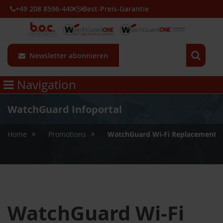
+49 208 8596-440
Best-Preis-Garantie
Newsletter abonnieren
Navigation
WatchGuard Infoportal
»
»
Home
Promotions
WatchGuard Wi-Fi Replacement 
WatchGuard Wi-Fi