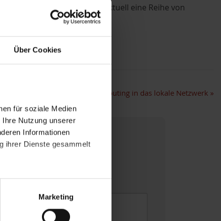
, zudem bietet WatchGuard aktuell eine Reihe von
lt werden.
Über Cookies
XTM: Mobile User verlieren Routing in das lokale Netzwerk
»
nen für soziale Medien
r Ihre Nutzung unserer
nderen Informationen
ng ihrer Dienste gesammelt
felder
*
atenschutzerklärung
.
t "Zustimmen". Technisch
Marketing