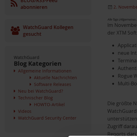
BLOG/RSS-Feed
abonnieren
2. Novembe
Alle Tags (Allgemeines
Im November
WatchGuard Kollegen
der XTM Soft
gesucht
Applicat
neue Int
WatchGuard
Terminal
Blog Kategorien
Authent
Allgemeine Informationen
Rogue Wi
Aktuelle Nachrichten
Multi-B
Software Releases
Neu bei WatchGuard?
Technischer Blog
Die größte 
HOWTO-Artikel
WatchGuard X
Videos
WatchGuard Security Center
unterstützen
Zugriff dara
Reports darü