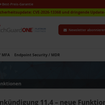
Best-Preis-Garantie
icherheitsupdate: CVE-2026-13368 und dringende Updat
Newsletter abonniere
 / MFA
Endpoint Security / MDR
unktionen
nkündigung 11.4 – neue Funktio