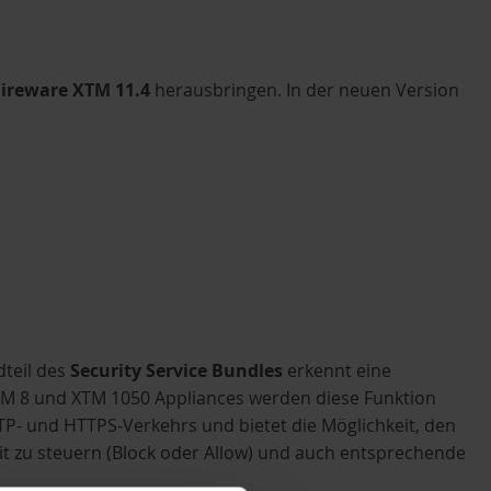
Fireware XTM 11.4
herausbringen. In der neuen Version
dteil des
Security Service Bundles
erkennt eine
TM 8 und XTM 1050 Appliances werden diese Funktion
- und HTTPS-Verkehrs und bietet die Möglichkeit, den
it zu steuern (Block oder Allow) und auch entsprechende