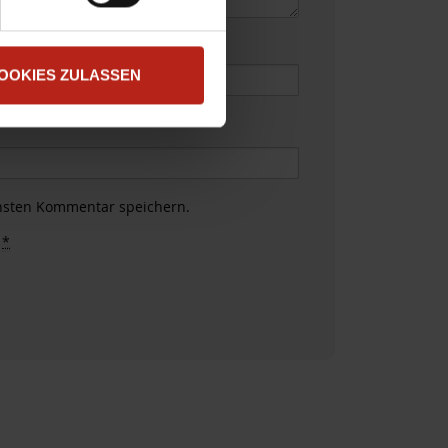
e
*
OOKIES ZULASSEN
hsten Kommentar speichern.
.
*