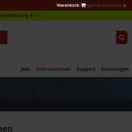
Firewall Beratungstool
Account
e-Empfehlung
n
Jobs
Informationen
Support
Schulungen
nen