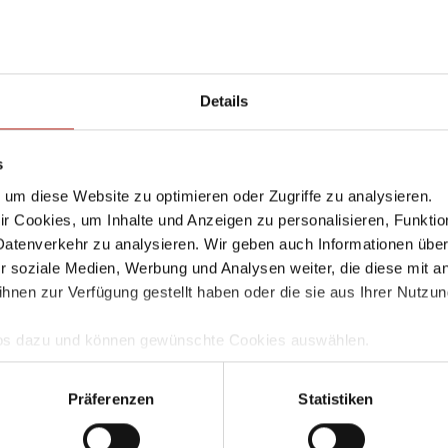
gramm für die Version 11.4 wird in wenigen Tagen anlaufen
, in denen die neuen Funktionen in Live Sessions vorgestel
Application Control
,
Application Proxy
,
Fireware XTM
,
UTM Services
Details
s
eptions jetzt auch als Host Range und Network IP
um diese Website zu optimieren oder Zugriffe zu analysieren.
 Cookies, um Inhalte und Anzeigen zu personalisieren, Funktio
Datenverkehr zu analysieren. Wir geben auch Informationen übe
r soziale Medien, Werbung und Analysen weiter, die diese mit a
erlassen Sie einen Kommentar
ihnen zur Verfügung gestellt haben oder die sie aus Ihrer Nutzu
Infos dazu und können gewünschte Cookies auswählen.
il-Adressse wird nicht veröffentlicht. Markierte Felder sind Pflicht
mgang und zur Speicherung Ihrer Daten finden Sie in unserer
D
tar
llem Funktionsumfang nutzen möchten, akzeptieren Sie bitte mi
Präferenzen
Statistiken
uch gesetzt, wenn Sie auf "Ablehnen" klicken.