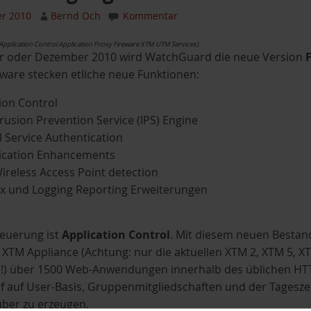
r 2010
Bernd Och
Kommentar
 Application Control Application Proxy Fireware XTM UTM Services)
 oder Dezember 2010 wird WatchGuard die neue Version
ware stecken etliche neue Funktionen:
ion Control
rusion Prevention Service (IPS) Engine
 Service Authentication
ication Enhancements
reless Access Point detection
ox und Logging Reporting Erweiterungen
Neuerung ist
Application Control
. Mit diesem neuen Bestan
TM Appliance (Achtung: nur die aktuellen XTM 2, XTM 5, X
!) über 1500 Web-Anwendungen innerhalb des üblichen HTTP
uf auf User-Basis, Gruppenmitgliedschaften und der Tagesze
ber zu erzeugen.