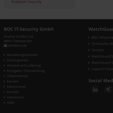
Endpoint Security
BOC IT-Security GmbH
WatchGuar
Essener Straße 2-24
BOC Infoporta
46047 Oberhausen
Technischer B
info@boc.de
Termine
Bestellmöglichkeiten
WatchGuard S
Zahlungsarten
WatchGuard Se
Versand und Lieferung
Support-Ticke
Rückgabe / Rücksendung
Unternehmen
Social Med
Karriere
Datenschutz
Kontakt
Impressum
AGBs