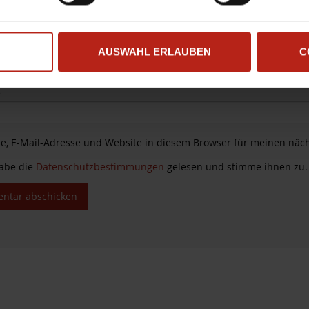
E-Mail-Adress
AUSWAHL ERLAUBEN
C
e
, E-Mail-Adresse und Website in diesem Browser für meinen näc
habe die
Datenschutzbestimmungen
gelesen und stimme ihnen zu