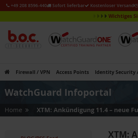
+49 208 8596-440
Sofort lieferbar
Kostenloser Versand
Wichtiges S
Firewall / VPN
Access Points
Identity Security
WatchGuard Infoportal
Home
XTM: Ankündigung 11.4 – neue F
»
XTM: A