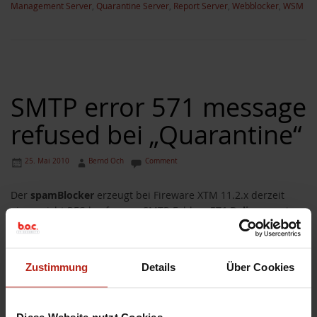
Management Server
,
Quarantine Server
,
Report Server
,
Webblocker
,
WSM
SMTP error 571 message
refused bei „Quarantine“
25. Mai 2010
Bernd Och
Comment
Der
spamBlocker
erzeugt bei Fireware XTM 11.2.x derzeit
einen nicht RFC-konformen SMTP-Fehler
„571 Delivery not
authorized, message refused“
, wenn eine E-Mail vom SMTP-
Proxy in die
Quarantäne Station
verschoben wird. Korrekt
wäre ein „200 OK“, da die Mail ja in Wahrheit angenommen
Zustimmung
Details
Über Cookies
worden ist. Dieser Fall wird jedoch in der Praxis nur selten
auftreten, da legitime E-Mails in der Regel nicht als „Bulk“
oder „Confirmed Spam“ eingestuft und daher ggfs. in die