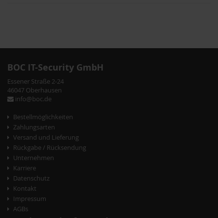
P
o
s
BOC IT-Security GmbH
t
Essener Straße 2-24
46047 Oberhausen
N
info@boc.de
a
Bestellmöglichkeiten
v
Zahlungsarten
Versand und Lieferung
i
Rückgabe / Rücksendung
g
Unternehmen
Karriere
a
Datenschutz
t
Kontakt
Impressum
i
AGBs