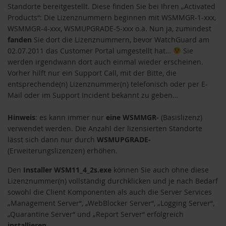
Standorte bereitgestellt. Diese finden Sie bei Ihren „Activated
Products“: Die Lizenznummern beginnen mit WSMMGR-1-xxx,
WSMMGR-4-xxx, WSMUPGRADE-5-xxx o.ä. Nun ja, zumindest
fanden
Sie dort die Lizenznummern, bevor WatchGuard am
02.07.2011 das Customer Portal umgestellt hat…
Sie
werden irgendwann dort auch einmal wieder erscheinen.
Vorher hilft nur ein Support Call, mit der Bitte, die
entsprechende(n) Lizenznummer(n) telefonisch oder per E-
Mail oder im Support Incident bekannt zu geben…
Hinweis
: es kann immer nur
eine WSMMGR-
(Basislizenz)
verwendet werden. Die Anzahl der lizensierten Standorte
lässt sich dann nur durch
WSMUPGRADE-
(Erweiterungslizenzen) erhöhen.
Den
Installer WSM11_4_2s.exe
können Sie auch ohne diese
Lizenznummer(n) vollständig durchklicken und je nach Bedarf
sowohl die Client Komponenten als auch die Server Services
„Management Server“, „WebBlocker Server“, „Logging Server“,
„Quarantine Server“ und „Report Server“ erfolgreich
installieren
.