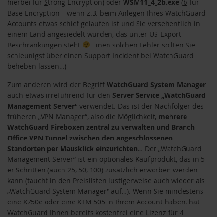
hierbei für
S
trong Encryption) oder
WSM11_4_2b.exe
(
b
für
B
ase Encryption – wenn z.B. beim Anlegen Ihres WatchGuard
Accounts etwas schief gelaufen ist und Sie versehentlich in
einem Land angesiedelt wurden, das unter US-Export-
Beschränkungen steht
Einen solchen Fehler sollten Sie
schleunigst über einen Support Incident bei WatchGuard
beheben lassen…)
Zum anderen wird der Begriff
WatchGuard System Manager
auch etwas irreführend für den
Server Service „WatchGuard
Management Server“
verwendet. Das ist der Nachfolger des
früheren „VPN Manager“, also die Möglichkeit,
mehrere
WatchGuard Fireboxen zentral zu verwalten und Branch
Office VPN Tunnel zwischen den angeschlossenen
Standorten per Mausklick einzurichten
… Der „WatchGuard
Management Server“ ist ein optionales Kaufprodukt, das in 5-
er Schritten (auch 25, 50, 100) zusätzlich erworben werden
kann (taucht in den Preislisten lustigerweise auch wieder als
„WatchGuard System Manager“ auf…). Wenn Sie mindestens
eine X750e oder eine XTM 505 in Ihrem Account haben, hat
WatchGuard Ihnen bereits kostenfrei eine Lizenz für 4