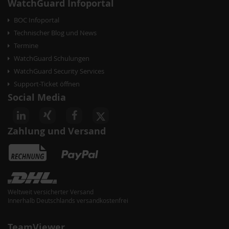
o
WatchGuard Infoportal
n
BOC Infoportal
Technischer Blog und News
Termine
WatchGuard Schulungen
WatchGuard Security Services
Support-Ticket öffnen
Social Media
Zahlung und Versand
Weltweit versicherter Versand
akete
Innerhalb Deutschlands versandkostenfrei
TeamViewer