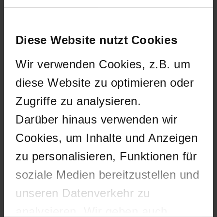
XCS
Diese Website nutzt Cookies
Wir verwenden Cookies, z.B. um
XCS: DNS-Problem
diese Website zu optimieren oder
behindert Reputation
Zugriffe zu analysieren.
Authority und DNSBL
Darüber hinaus verwenden wir
Cookies, um Inhalte und Anzeigen
6. September 2010
Bernd Och
3 Comments
zu personalisieren, Funktionen für
Am heutigen Montag, 06.09.2010, trat gegen 10 Uhr ein
soziale Medien bereitzustellen und
Problem in der DNS-Zone „borderware.com“ auf, weswegen
die IP-Adressen der
WatchGuard Reputation Authority
und
unseren Datenverkehr zu
der von Borderware und der WatchGuard XCS verwendeten
DNSBL-Server
nicht mehr aufgelöst werden konnten. Das
analysieren. Wir geben auch
Problem war zwar kurze Zeit später bereits wieder behoben,