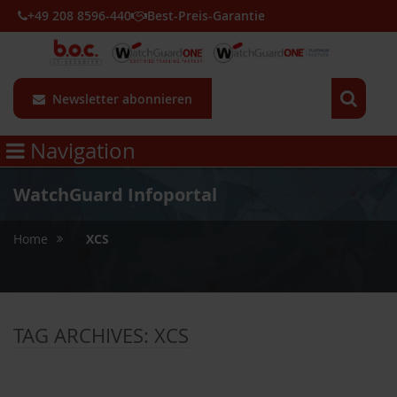
+49 208 8596-440
Best-Preis-Garantie
Newsletter abonnieren
Navigation
WatchGuard Infoportal
»
Home
XCS
TAG ARCHIVES:
XCS