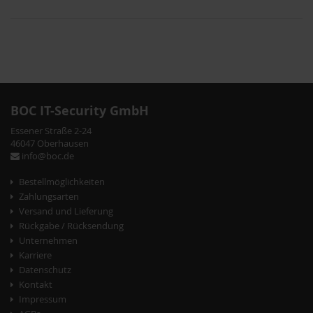
P
o
s
BOC IT-Security GmbH
t
Essener Straße 2-24
46047 Oberhausen
N
info@boc.de
a
Bestellmöglichkeiten
v
Zahlungsarten
Versand und Lieferung
i
Rückgabe / Rücksendung
g
Unternehmen
Karriere
a
Datenschutz
t
Kontakt
Impressum
i