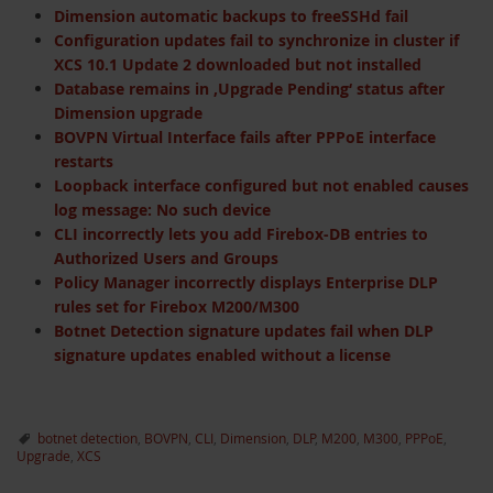
Dimension automatic backups to freeSSHd fail
Configuration updates fail to synchronize in cluster if
XCS 10.1 Update 2 downloaded but not installed
Database remains in ‚Upgrade Pending‘ status after
Dimension upgrade
BOVPN Virtual Interface fails after PPPoE interface
restarts
Loopback interface configured but not enabled causes
log message: No such device
CLI incorrectly lets you add Firebox-DB entries to
Authorized Users and Groups
Policy Manager incorrectly displays Enterprise DLP
rules set for Firebox M200/M300
Botnet Detection signature updates fail when DLP
signature updates enabled without a license
botnet detection
,
BOVPN
,
CLI
,
Dimension
,
DLP
,
M200
,
M300
,
PPPoE
,
Upgrade
,
XCS