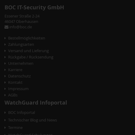
s
BOC IT-Security GmbH
t
Essener Straße 2-24
46047 Oberhausen
N
info@boc.de
a
Bestellmöglichkeiten
v
Zahlungsarten
Versand und Lieferung
i
Rückgabe / Rücksendung
g
Unternehmen
Karriere
a
Datenschutz
t
Kontakt
Impressum
i
AGBs
o
WatchGuard Infoportal
n
BOC Infoportal
Technischer Blog und News
Termine