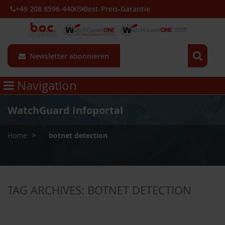
+49 208 8596-440
Best-Preis-Garantie
Newsletter abonnieren
Navigation
WatchGuard Infoportal
»
Home
botnet detection
TAG ARCHIVES:
BOTNET DETECTION