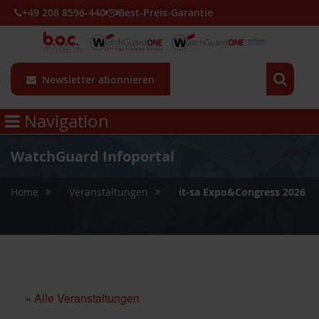
+49 208 8596-440
Best-Preis-Garantie
Newsletter abonnieren
Navigation
WatchGuard Infoportal
»
»
Home
Veranstaltungen
it-sa Expo&Congress 2026
« Alle Veranstaltungen