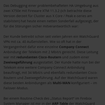
Das Debugging einer problembehafteten HA Umgebung aus
zwei X750e mit Fireware XTM 11.3.2 (ich betrachte diese
Version derzeit für Cluster aus X Core / Peak e-series am
stabilsten) hat heute einen netten Sonderfall aufgezeigt, der
für die Störungen sicher mitverantwortlich war:
Der Kunde betreibt schon seit vielen Jahren ein WatchGuard
VPN mit ca. 40 Außenstellen. Wie so oft hat in der
Vergangenheit dafür eine einzelne
Company Connect
Anbindung der Telekom mit 2 Mbit/s gereicht. Diese Leitung
war mit
redundanten Cisco-Routern
und zudem einer
Zweiwegeführung
ausgestattet. Der Kunde hatte nun bei der
Telekom eine weitere Company Connect Anbindung
beauftragt, mit 34 Mbit/s und ebenfalls redundanten Cisco-
Routern und Zweiwegeführung. Auf der WatchGuard waren
diese beiden Anbindungen als
Multi-WAN
konfiguriert – im
Failover-Modus.
Bei einem Routine-Check des „Status Report“ im Firebox
System Manager ist mir in der
ARP Table
der WatchGuard