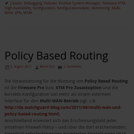
Cluster
,
Debugging
,
Failover
,
Firebox System Manager
,
Fireware XTM
,
High Availability
,
Konfiguration
,
Konfigurationsdatei
,
Monitoring
,
Multi-
WAN
,
VPN
,
WSM
Policy Based Routing
3. August 2011
Bernd Och
2 Comments
Die Voraussetzung für die Nutzung von
Policy Based Routing
ist die
Fireware Pro
bzw.
XTM Pro Zusatzoption
und die
korrekte Konfiguration von mehr als einem externem
Interface für den
Multi-WAN-Betrieb
(vgl. z.B.
http://de.watchguard-blog.com/2011/08/multi-wan-und-
policy-based-routing.html
).
Anschließend erweitert sich das Erscheinungsbild jeder
einzelnen Firewall-Policy – und über die dort erscheinenden,
eigentlich selbsterklärenden erweiterten Einstellungen lässt