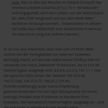
ping
. Was ist also das Resultat im Default-Zustand? Das
Interface arbeitet zunächst (3+1) x 15 => 60 Sekunden
ordnungsgemäß, wird dann jedoch von der WatchGuard
als „INACTIVE“ eingestuft und aus dem Multi-WAN-
Verfahren herausgenommen… Insbesondere in diesem
Fall sollte also UNBEDINGT eine tatsächliche IP-Adresse
im Internet als ping-Ziel definiert werden…
Es ist nun also erkennbar, dass man sich im Multi-WAN-
Umfeld von der Verfügbarkeit von externen Systemen
abhängig macht, auf die man selbst keinen Einfluss hat! Ich
verwende hier meist „bekannte“ IP-Adressen, die in sich oft
hochverfügbar ausgelegt sind: 8.8.8.8, 4.2.2.3, 141.1.1.1 oder
die typischen DNS-Server der Telekom 194.25.0.60,
194.25.0.68, 194.25.0.52, 194.25.2.129 etc.
Providerunabhängig lautet meine Empfehlung
generell:Verwenden Sie hier nach Rücksprache mit Ihrem
Leitungs-Provider eine IP-Adresse im Backbone Ihres
Providers, die nachweislich hochverfügbar ausgelegt ist – und
die sich nicht in absehbarer Zeit ändern wird!