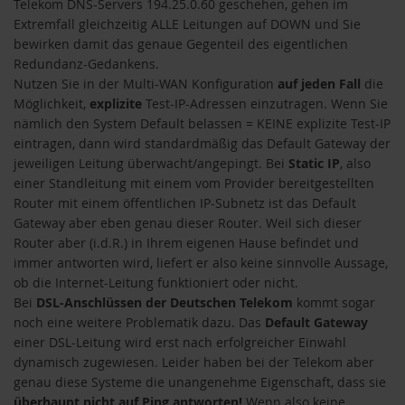
Telekom DNS-Servers 194.25.0.60 geschehen, gehen im
Extremfall gleichzeitig ALLE Leitungen auf DOWN und Sie
bewirken damit das genaue Gegenteil des eigentlichen
Redundanz-Gedankens.
Nutzen Sie in der Multi-WAN Konfiguration
auf jeden Fall
die
Möglichkeit,
explizite
Test-IP-Adressen einzutragen. Wenn Sie
nämlich den System Default belassen = KEINE explizite Test-IP
eintragen, dann wird standardmäßig das Default Gateway der
jeweiligen Leitung überwacht/angepingt. Bei
Static IP
, also
einer Standleitung mit einem vom Provider bereitgestellten
Router mit einem öffentlichen IP-Subnetz ist das Default
Gateway aber eben genau dieser Router. Weil sich dieser
Router aber (i.d.R.) in Ihrem eigenen Hause befindet und
immer antworten wird, liefert er also keine sinnvolle Aussage,
ob die Internet-Leitung funktioniert oder nicht.
Bei
DSL-Anschlüssen der Deutschen Telekom
kommt sogar
noch eine weitere Problematik dazu. Das
Default Gateway
einer DSL-Leitung wird erst nach erfolgreicher Einwahl
dynamisch zugewiesen. Leider haben bei der Telekom aber
genau diese Systeme die unangenehme Eigenschaft, dass sie
überhaupt nicht auf Ping antworten!
Wenn also keine