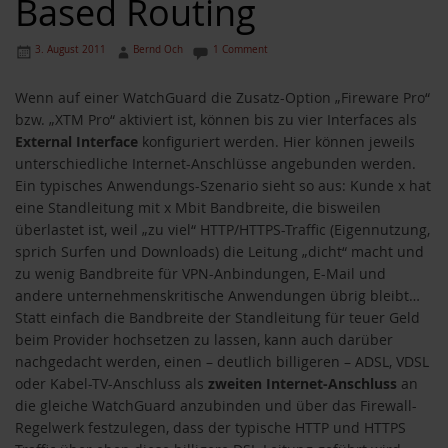
Based Routing
3. August 2011
Bernd Och
1 Comment
Wenn auf einer WatchGuard die Zusatz-Option „Fireware Pro“
bzw. „XTM Pro“ aktiviert ist, können bis zu vier Interfaces als
External Interface
konfiguriert werden. Hier können jeweils
unterschiedliche Internet-Anschlüsse angebunden werden.
Ein typisches Anwendungs-Szenario sieht so aus: Kunde x hat
eine Standleitung mit x Mbit Bandbreite, die bisweilen
überlastet ist, weil „zu viel“ HTTP/HTTPS-Traffic (Eigennutzung,
sprich Surfen und Downloads) die Leitung „dicht“ macht und
zu wenig Bandbreite für VPN-Anbindungen, E-Mail und
andere unternehmenskritische Anwendungen übrig bleibt…
Statt einfach die Bandbreite der Standleitung für teuer Geld
beim Provider hochsetzen zu lassen, kann auch darüber
nachgedacht werden, einen – deutlich billigeren – ADSL, VDSL
oder Kabel-TV-Anschluss als
zweiten Internet-Anschluss
an
die gleiche WatchGuard anzubinden und über das Firewall-
Regelwerk festzulegen, dass der typische HTTP und HTTPS