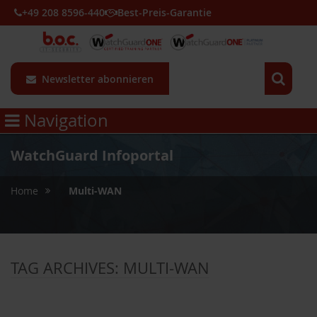
+49 208 8596-440
Best-Preis-Garantie
Newsletter abonnieren
Navigation
WatchGuard Infoportal
»
Home
Multi-WAN
TAG ARCHIVES:
MULTI-WAN