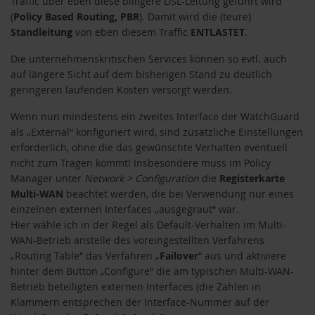
Traffic über eben diese billigere DSL-Leitung geführt wird
(
Policy Based Routing, PBR
). Damit wird die (teure)
Standleitung
von eben diesem Traffic
ENTLASTET
.
Die unternehmenskritischen Services können so evtl. auch
auf längere Sicht auf dem bisherigen Stand zu deutlich
geringeren laufenden Kosten versorgt werden.
Wenn nun mindestens ein zweites Interface der WatchGuard
als „External“ konfiguriert wird, sind zusätzliche Einstellungen
erforderlich, ohne die das gewünschte Verhalten eventuell
nicht zum Tragen kommt! Insbesondere muss im Policy
Manager unter
Network > Configuration
die
Registerkarte
Multi-WAN
beachtet werden, die bei Verwendung nur eines
einzelnen externen Interfaces „ausgegraut“ war.
Hier wähle ich in der Regel als Default-Verhalten im Multi-
WAN-Betrieb anstelle des voreingestellten Verfahrens
„Routing Table“ das Verfahren „
Failover
“ aus und aktiviere
hinter dem Button „Configure“ die am typischen Multi-WAN-
Betrieb beteiligten externen Interfaces (die Zahlen in
Klammern entsprechen der Interface-Nummer auf der