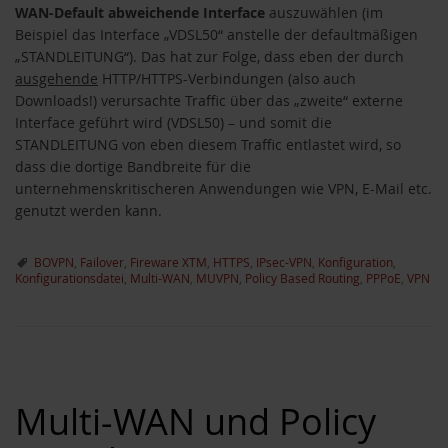
WAN-Default abweichende Interface
auszuwählen (im
Beispiel das Interface „VDSL50“ anstelle der defaultmäßigen
„STANDLEITUNG“). Das hat zur Folge, dass eben der durch
ausgehende
HTTP/HTTPS-Verbindungen (also auch
Downloads!) verursachte Traffic über das „zweite“ externe
Interface geführt wird (VDSL50) – und somit die
STANDLEITUNG von eben diesem Traffic entlastet wird, so
dass die dortige Bandbreite für die
unternehmenskritischeren Anwendungen wie VPN, E-Mail etc.
genutzt werden kann.
BOVPN
,
Failover
,
Fireware XTM
,
HTTPS
,
IPsec-VPN
,
Konfiguration
,
Konfigurationsdatei
,
Multi-WAN
,
MUVPN
,
Policy Based Routing
,
PPPoE
,
VPN
Multi-WAN und Policy