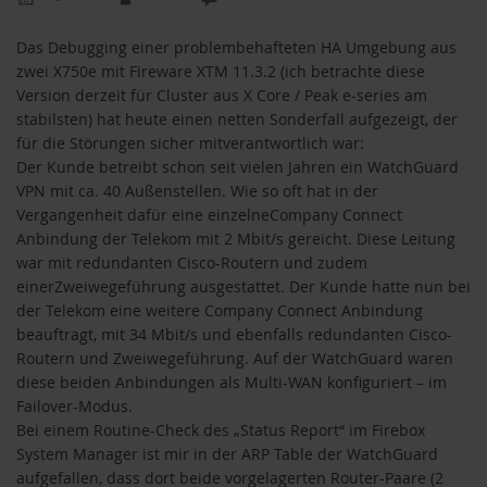
Das Debugging einer problembehafteten HA Umgebung aus
zwei X750e mit Fireware XTM 11.3.2 (ich betrachte diese
Version derzeit für Cluster aus X Core / Peak e-series am
stabilsten) hat heute einen netten Sonderfall aufgezeigt, der
für die Störungen sicher mitverantwortlich war:
Der Kunde betreibt schon seit vielen Jahren ein WatchGuard
VPN mit ca. 40 Außenstellen. Wie so oft hat in der
Vergangenheit dafür eine einzelneCompany Connect
Anbindung der Telekom mit 2 Mbit/s gereicht. Diese Leitung
war mit redundanten Cisco-Routern und zudem
einerZweiwegeführung ausgestattet. Der Kunde hatte nun bei
der Telekom eine weitere Company Connect Anbindung
beauftragt, mit 34 Mbit/s und ebenfalls redundanten Cisco-
Routern und Zweiwegeführung. Auf der WatchGuard waren
diese beiden Anbindungen als Multi-WAN konfiguriert – im
Failover-Modus.
Bei einem Routine-Check des „Status Report“ im Firebox
System Manager ist mir in der ARP Table der WatchGuard
aufgefallen, dass dort beide vorgelagerten Router-Paare (2