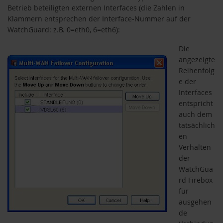
Betrieb beteiligten externen Interfaces (die Zahlen in
Klammern entsprechen der Interface-Nummer auf der
WatchGuard: z.B. 0=eth0, 6=eth6):
Die
angezeigte
Reihenfolg
e der
Interfaces
entspricht
auch dem
tatsächlich
en
Verhalten
der
WatchGua
rd Firebox
für
ausgehen
de