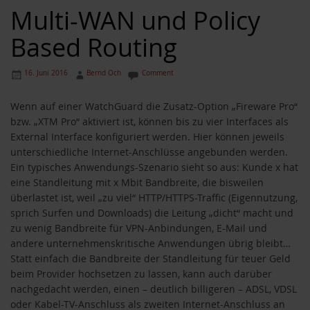
Multi-WAN und Policy
Based Routing
16. Juni 2016
Bernd Och
Comment
Wenn auf einer WatchGuard die Zusatz-Option „Fireware Pro“
bzw. „XTM Pro“ aktiviert ist, können bis zu vier Interfaces als
External Interface konfiguriert werden. Hier können jeweils
unterschiedliche Internet-Anschlüsse angebunden werden.
Ein typisches Anwendungs-Szenario sieht so aus: Kunde x hat
eine Standleitung mit x Mbit Bandbreite, die bisweilen
überlastet ist, weil „zu viel“ HTTP/HTTPS-Traffic (Eigennutzung,
sprich Surfen und Downloads) die Leitung „dicht“ macht und
zu wenig Bandbreite für VPN-Anbindungen, E-Mail und
andere unternehmenskritische Anwendungen übrig bleibt…
Statt einfach die Bandbreite der Standleitung für teuer Geld
beim Provider hochsetzen zu lassen, kann auch darüber
nachgedacht werden, einen – deutlich billigeren – ADSL, VDSL
oder Kabel-TV-Anschluss als zweiten Internet-Anschluss an