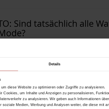
: Sind tatsächlich alle W
-Mode?
23
Michael Hörmann
Comment
chGuard Endpoint Security Elite (vormals Advanced EPDR),
nda Welt (AD360 & Co.).
Details
Zum 1. April 2026 hat WatchGuard eine Umbenennung sein
rtfolio übersichtlicher gestaltet und besser an aktuelle Anf
s
 Artikel beschreibt das Auslesen des Zero-Trust Application
um diese Website zu optimieren oder Zugriffe zu analysieren.
rten Filters.
 Cookies, um Inhalte und Anzeigen zu personalisieren, Funktio
Datenverkehr zu analysieren. Wir geben auch Informationen übe
e gegen Angriffsszenarien wie z. B. Hafnium, Log4j, Ransom
r soziale Medien, Werbung und Analysen weiter, die diese mit a
 alle Endgeräte im sogenannten
Lock-Mode (Windows Only