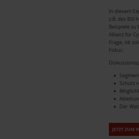
w
In diesem Ex
a
z.B. des BSI
h
Beispiele zu
l
Allianz für 
Frage, ob so
Fokus.
Diskussions
Segment
Schutz v
Möglich
Ableitun
Der Watc
JETZT ZUM 