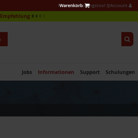
Firewall Beratungstool
Account
e-Empfehlung
n
Jobs
Informationen
Support
Schulungen