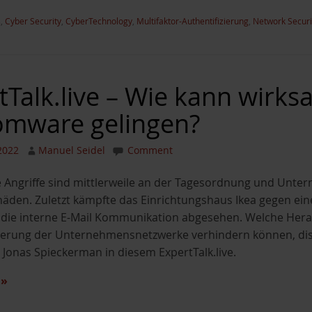
s
,
Cyber Security
,
CyberTechnology
,
Multifaktor-Authentifizierung
,
Network Securi
tTalk.live – Wie kann wirks
mware gelingen?
2022
Manuel Seidel
Comment
ngriffe sind mittlerweile an der Tagesordnung und Untern
den. Zuletzt kämpfte das Einrichtungshaus Ikea gegen einen
 die interne E-Mail Kommunikation abgesehen. Welche Her
erung der Unternehmensnetzwerke verhindern können, disk
Jonas Spieckerman in diesem ExpertTalk.live.
n
»