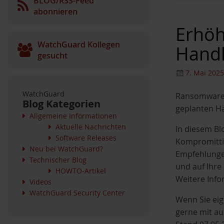
BLOG/RSS-Feed
abonnieren
Erhöh
WatchGuard Kollegen
Hand
gesucht
7. Mai 2025
WatchGuard
Ransomware-
Blog Kategorien
geplanten H
Allgemeine Informationen
Aktuelle Nachrichten
In diesem Bl
Software Releases
Kompromittie
Neu bei WatchGuard?
Empfehlungen
Technischer Blog
und auf Ihre
HOWTO-Artikel
Weitere Info
Videos
WatchGuard Security Center
Wenn Sie eig
gerne mit auf