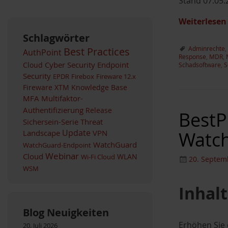
Stand 07.05.
Weiterlese
Schlagwörter
Adminrechte
,
Best Practices
AuthPoint
Response
,
MDR
,
Cyber Security
Endpoint
Cloud
Schadsoftware
,
S
Security
EPDR
Firebox
Fireware 12.x
Fireware XTM
Knowledge Base
MFA
Multifaktor-
Authentifizierung
Release
BestPr
Sichersein-Serie
Threat
Watc
Landscape
Update
VPN
WatchGuard
WatchGuard-Endpoint
Webinar
Cloud
WLAN
Wi-Fi Cloud
20. Septem
WSM
Inhalt
Blog Neuigkeiten
Erhöhen Sie 
20. Juli 2026