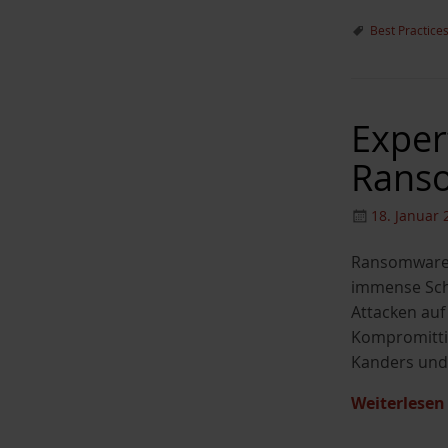
Best Practice
Exper
Ranso
18. Januar 
Ransomware A
immense Schä
Attacken auf
Kompromitti
Kanders und 
Weiterlese