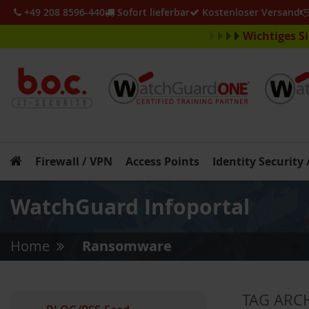
+49 208 8596-440
Sofort lieferbar
Kostenloser Versand
Wichtiges S
Firewall / VPN
Access Points
Identity Security
WatchGuard Infoportal
Home
Ransomware
»
TAG ARC