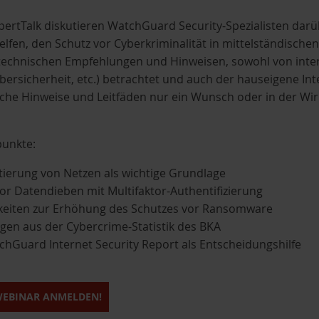
pertTalk diskutieren WatchGuard Security-Spezialisten da
 helfen, den Schutz vor Cyberkriminalität in mittelständis
 technischen Empfehlungen und Hinweisen, sowohl von interna
Cybersicherheit, etc.) betrachtet und auch der hauseigene I
lche Hinweise und Leitfäden nur ein Wunsch oder in der Wirk
punkte:
ierung von Netzen als wichtige Grundlage
or Datendieben mit Multifaktor-Authentifizierung
keiten zur Erhöhung des Schutzes vor Ransomware
gen aus der Cybercrime-Statistik des BKA
hGuard Internet Security Report als Entscheidungshilfe
WEBINAR ANMELDEN!