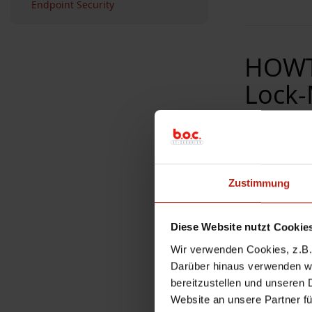
Endpoint Security
HOWTO
Lock
27. Juni 20
Gilt für Wat
ehemalige Pa
Zustimmung
ACHTUNG
: 
somit das Po
Diese Website nutzt Cookie
Der folgende
Wir verwenden Cookies, z.B. 
eines definie
Darüber hinaus verwenden wir
bereitzustellen und unseren 
Ziel:
Damit Si
Website an unsere Partner fü
müssen sich