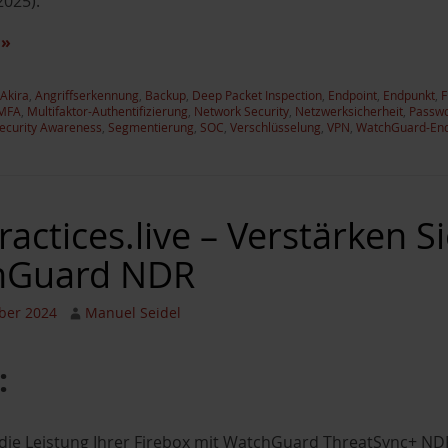
2025).
n
»
Akira
,
Angriffserkennung
,
Backup
,
Deep Packet Inspection
,
Endpoint
,
Endpunkt
,
F
MFA
,
Multifaktor-Authentifizierung
,
Network Security
,
Netzwerksicherheit
,
Passwo
ecurity Awareness
,
Segmentierung
,
SOC
,
Verschlüsselung
,
VPN
,
WatchGuard-End
actices.live – Verstärken S
hGuard NDR
ber 2024
Manuel Seidel
:
die Leistung Ihrer Firebox mit WatchGuard ThreatSync+ NDR 