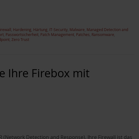
irewall
,
Hardening
,
Härtung
,
IT-Security
,
Malware
,
Managed Detection and
rt
,
Passwortsicherheit
,
Patch Management
,
Patches
,
Ransomware
,
point
,
Zero Trust
ie Ihre Firebox mit
(Network Detection and Response). Ihre Firewall ist das