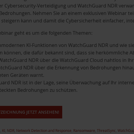
er Cybersecurity-Verteidigung und WatchGuard NDR verwande
Bedrohungen. Nehmen Sie an einem exklusiven Webinar teil
 steigern kann und damit die Cybersicherheit einfacher, inte
ebinar geht es um die folgenden Themen:
hmodernen KI-Funktionen von WatchGuard NDR und wie sie 
n können, die dafür bekannt sind, dass sie herkömmlic
 WatchGuard NDR über die WatchGuard Cloud nahtlos in Ihre
tchGuard NDR über die Erkennung von Bedrohungen hinaus a
eten Geräten warnt.
ard NDR ist in der Lage, seine Überwachung auf Ihr inter
steckten Bedrohungen zu schützen.
ZEICHNUNG JETZT ANSEHEN!
s
,
KI
,
NDR
,
Network Detection and Response
,
Ransomware
,
ThreatSync
,
WatchGua