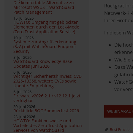
Die komfortable Alternative zu
Rückgrat Ihr
Microsoft WSUS – WatchGuard
Patch Management
Netzwerk-KI-
15. Juli 2026
Ihrer Firebox
HOWTO: Umgang mit geblockten
Elementen durch den Lock-Mode
(Zero-Trust Application Service)
In diesem W
10. Juli 2026
Systeme zur Angriffserkennung
Die hoc
(SzA) mit WatchGuard Endpoint
Security
erkenne
8. Juli 2026
Wie Sie
WatchGuard Knowledge Base
Updates Juni 2026
Dass Wa
6. Juli 2026
gefährd
Wichtiger Sicherheitshinweis: CVE-
2026-13368, weitere CVEs sowie
WatchGu
Update-Empfehlung
vor ver
6. Juli 2026
Fireware v2026.2.1 / v12.12.1 jetzt
verfügbar
30. Juni 2026
Rückblick: BOC Sommerfest 2026
WEBINARAUF
23. Juni 2026
HOWTO: Funktionsweise und
Vorteile des Zero-Trust Application
Best Practice
Services von WatchGuard