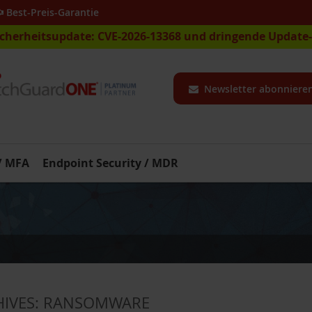
Best-Preis-Garantie
icherheitsupdate: CVE-2026-13368 und dringende Updat
Newsletter abonniere
 / MFA
Endpoint Security / MDR
HIVES:
RANSOMWARE