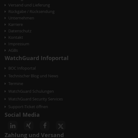
v
Versand und Lieferung
i
Rückgabe / Rücksendung
g
Unternehmen
Karriere
a
Datenschutz
t
Kontakt
Impressum
i
AGBs
o
WatchGuard Infoportal
n
BOC Infoportal
Technischer Blog und News
Termine
WatchGuard Schulungen
WatchGuard Security Services
Support-Ticket öffnen
Social Media
akete
Zahlung und Versand