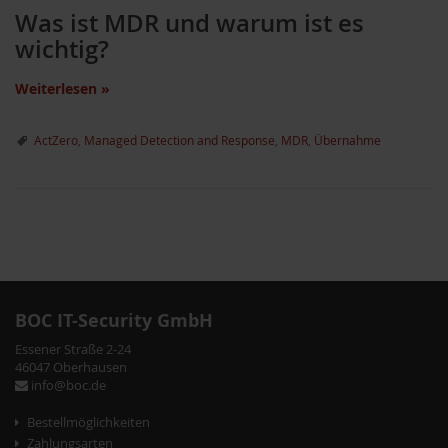
Was ist MDR und warum ist es
wichtig?
Weiterlesen
»
ActZero
,
Managed Detection and Response
,
MDR
,
Übernahme
P
o
s
BOC IT-Security GmbH
t
Essener Straße 2-24
46047 Oberhausen
N
info@boc.de
a
Bestellmöglichkeiten
Zahlungsarten