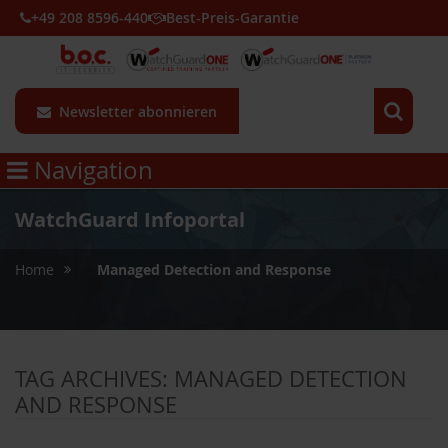
+49 208 8596-440
Best-Preis-Garantie
Newsletter abonnieren
Navigation
WatchGuard Infoportal
»
Home
Managed Detection and Response
TAG ARCHIVES:
MANAGED DETECTION
AND RESPONSE