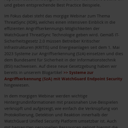
und geben entsprechende Best Practice Beispiele.
Im Fokus dabei steht das morgige Webinar zum Thema
ThreatSync (XDR), welches einen intensiven Einblick in die
effizienten Angriffserkennungs-Möglichkeiten der
WatchGuard ThreatSync Technologie geben wird. Gemäß IT-
Sicherheitsgesetz 2.0 müssen Betreiber Kritischer
Infrastrukturen (KRITIS) und Energieanlagen seit dem 1. Mai
2023 Systeme zur Angriffserkennung (SzA) einsetzen und dies
dem Bundesamt für Sicherheit in der Informationstechnik
(BSI) nachweisen. Auf diese neue Gesetzgebung haben wir
bereits
in unserem Blogartikel
>> Systeme zur
Angriffserkennung (SzA) mit WatchGuard Endpoint Security
hingewiesen.
In dem morgigen Webinar werden wichtige
Hintergrundinformationen mit praxisnahen Live-Beispielen
verknüpft und aufgezeigt, wie einfach die Verknüpfung von
Protokollierung, Detektion und Reaktion innerhalb der
WatchGuard Unified Security Platform umsetzbar ist. Auch
mit begrenzten personellen Ressourcen gelingt hiermit die