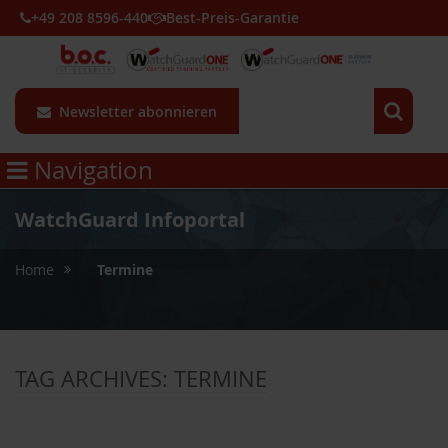
+49 208 8596-440
Best-Preis-Garantie
Newsletter abonnieren
Navigation
WatchGuard Infoportal
»
Home
Termine
TAG ARCHIVES:
TERMINE