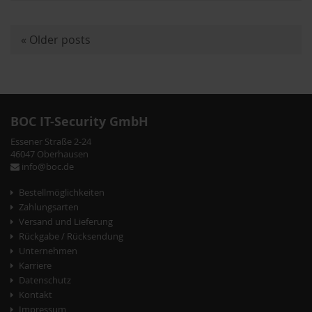
«
Older posts
P
o
s
t
BOC IT-Security GmbH
N
Essener Straße 2-24
a
46047 Oberhausen
info@boc.de
v
Bestellmöglichkeiten
i
Zahlungsarten
g
Versand und Lieferung
Rückgabe / Rücksendung
a
Unternehmen
t
Karriere
Datenschutz
i
Kontakt
o
Impressum