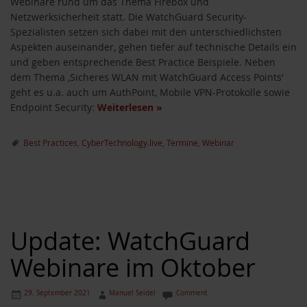
Webinare rund um das Thema Firebox und
Netzwerksicherheit statt. Die WatchGuard Security-
Spezialisten setzen sich dabei mit den unterschiedlichsten
Aspekten auseinander, gehen tiefer auf technische Details ein
und geben entsprechende Best Practice Beispiele. Neben
dem Thema ‚Sicheres WLAN mit WatchGuard Access Points‘
geht es u.a. auch um AuthPoint, Mobile VPN-Protokolle sowie
Endpoint Security:
Weiterlesen
»
Best Practices
,
CyberTechnology.live
,
Termine
,
Webinar
Update: WatchGuard
Webinare im Oktober
akete
29. September 2021
Manuel Seidel
Comment