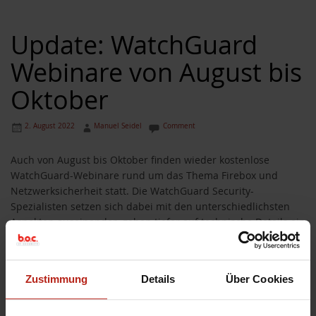
Update: WatchGuard
Webinare von August bis
Oktober
2. August 2022
Manuel Seidel
Comment
Auch von August bis Oktober finden wieder kostenlose
WatchGuard-Webinare rund um das Thema Firebox und
Netzwerksicherheit statt. Die WatchGuard Security-
Spezialisten setzen sich dabei mit den unterschiedlichsten
Aspekten auseinander, gehen tiefer auf technische Details ein
und geben entsprechende Best Practice Beispiele. Neben
dem Thema ’sichere Anbindung des Home-Offices‘ geht es
u.a. auch um WatchGuard Endpoint Security:
Weiterlesen
»
Zustimmung
Details
Über Cookies
Best Practices
,
CyberTechnology.live
,
Termine
,
Webinar