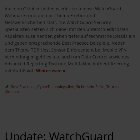
Auch im Oktober finden wieder kostenlose WatchGuard-
Webinare rund um das Thema Firebox und
Netzwerksicherheit statt. Die WatchGuard Security-
Spezialisten setzen sich dabei mit den unterschiedlichsten
Aspekten auseinander, gehen tiefer auf technische Details ein
und geben entsprechende Best Practice Beispiele. Neben
dem Thema TDR Host Sensor Enforcement bei Mobile VPN
Verbindungen geht es u.a. auch um Data Control sowie das
Advanced Reporting Tool und Multifaktor-Authentifizierung
mit AuthPoint:
Weiterlesen
»
Best Practices
,
CyberTechnology.live
,
Sichersein-Serie
,
Termine
,
ternative zu WSUS
Webinar
um
Update: WatchGuard