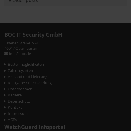
«
Older posts
P
o
s
t
BOC IT-Security GmbH
N
Essener Straße 2-24
a
46047 Oberhausen
info@boc.de
v
Bestellmöglichkeiten
i
Zahlungsarten
g
Versand und Lieferung
Rückgabe / Rücksendung
a
Unternehmen
t
Karriere
Datenschutz
i
Kontakt
o
Impressum
AGBs
n
WatchGuard Infoportal