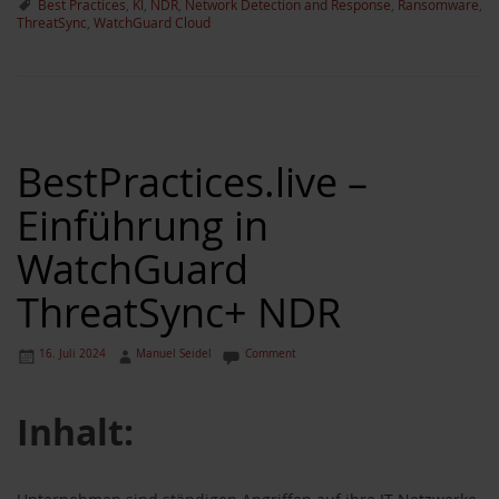
Best Practices
,
KI
,
NDR
,
Network Detection and Response
,
Ransomware
,
ThreatSync
,
WatchGuard Cloud
BestPractices.live –
Einführung in
WatchGuard
ThreatSync+ NDR
16. Juli 2024
Manuel Seidel
Comment
Inhalt: