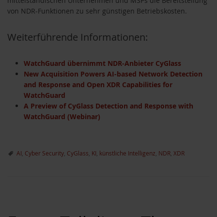
mittelständischen Unternehmen und MSPs die Bereitstellung
von NDR-Funktionen zu sehr günstigen Betriebskosten.
Weiterführende Informationen:
WatchGuard übernimmt NDR-Anbieter CyGlass
New Acquisition Powers AI-based Network Detection
and Response and Open XDR Capabilities for
WatchGuard
A Preview of CyGlass Detection and Response with
WatchGuard (Webinar)
AI
,
Cyber Security
,
CyGlass
,
KI
,
künstliche Intelligenz
,
NDR
,
XDR