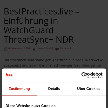
BestPractices.live –
Einführung in
WatchGuard
ThreatSync+ NDR
4. November 2024
Manuel Seidel
Comment
Unternehmen sind ständigen Angriffen auf ihre IT-Netzwerke
ausgesetzt und es wird immer schwieriger, Bedrohungen zu
ternative zu WSUS
verhindern. Die Network Detection and Response (NDR)
Technologie nutzt künstliche Intelligenz zur kontinuierlichen
Überwachung von Aktivitäten, um Bedrohungen zu erkennen,
Netzwerkrisiken sichtbar zu machen und die Einhaltung von
Zustimmung
Details
Über Cookies
Vorschriften sicherzustellen.
um
In dem Webinar geht dabei u.a. um folgende Punkte:
Diese Website nutzt Cookies