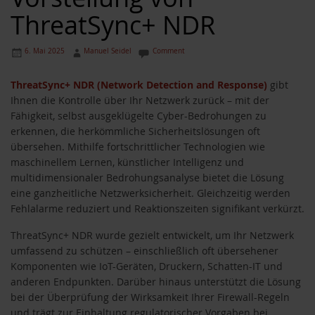
ThreatSync+ NDR
6. Mai 2025
Manuel Seidel
Comment
ThreatSync+ NDR (Network Detection and Response)
gibt
Ihnen die Kontrolle über Ihr Netzwerk zurück – mit der
Fähigkeit, selbst ausgeklügelte Cyber-Bedrohungen zu
erkennen, die herkömmliche Sicherheitslösungen oft
übersehen. Mithilfe fortschrittlicher Technologien wie
maschinellem Lernen, künstlicher Intelligenz und
multidimensionaler Bedrohungsanalyse bietet die Lösung
eine ganzheitliche Netzwerksicherheit. Gleichzeitig werden
Fehlalarme reduziert und Reaktionszeiten signifikant verkürzt.
ThreatSync+ NDR wurde gezielt entwickelt, um Ihr Netzwerk
umfassend zu schützen – einschließlich oft übersehener
Komponenten wie IoT-Geräten, Druckern, Schatten-IT und
anderen Endpunkten. Darüber hinaus unterstützt die Lösung
bei der Überprüfung der Wirksamkeit Ihrer Firewall-Regeln
und trägt zur Einhaltung regulatorischer Vorgaben bei.