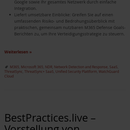
Google sowie Ihr gesamtes Netzwerk durch einfache
Integration.
Liefert umsetzbare Einblicke: Greifen Sie auf einen
umfassenden Risiko- und Bedrohungsüberblick mit
praktischen, gemeinsam nutzbaren M365 Defense Goals-
Berichten zu, um Ihre Verteidigungsstrategie zu steuern.
Weiterlesen
»
M365
,
Microsoft 365
,
NDR
,
Network Detection and Response
,
SaaS
,
ThreatSync
,
ThreatSync+ SaaS
,
Unified Security Plattform
,
WatchGuard
Cloud
BestPractices.live –
Vorstellung von