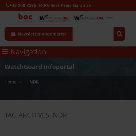
+49 208 8596-440
Best-Preis-Garantie
Newsletter abonnieren
Navigation
WatchGuard Infoportal
»
Home
NDR
TAG ARCHIVES:
NDR