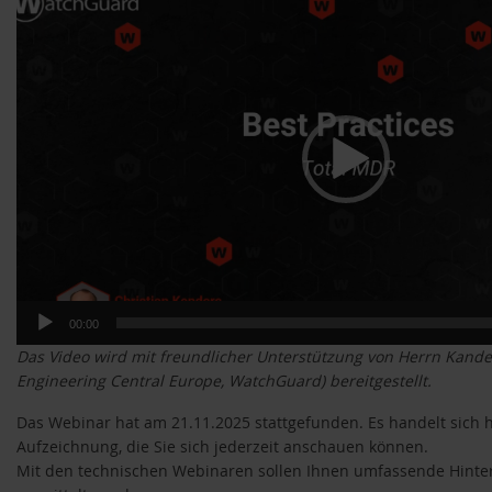
Player
00:00
Das Video wird mit freundlicher Unterstützung von Herrn Kander
Engineering Central Europe, WatchGuard) bereitgestellt.
Das Webinar hat am 21.11.2025 stattgefunden. Es handelt sich 
Aufzeichnung, die Sie sich jederzeit anschauen können.
Mit den technischen Webinaren sollen Ihnen umfassende Hint