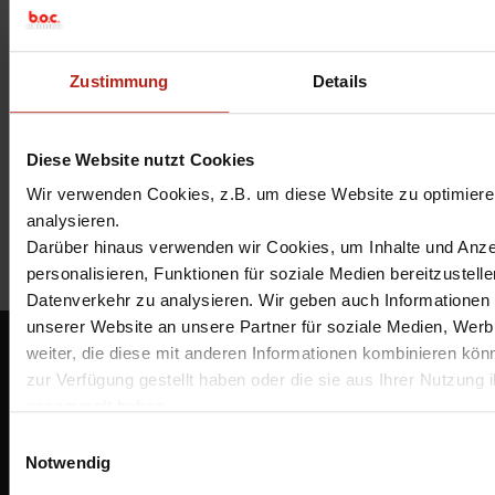
Name, E-Mail-Adresse und Website in
diesem Browser für meinen nächsten
Kommentar speichern.
Zustimmung
Details
Ich habe die
Datenschutzbestimmungen
gelesen und stimme ihnen zu.
*
Diese Website nutzt Cookies
Wir verwenden Cookies, z.B. um diese Website zu optimieren
analysieren.
Darüber hinaus verwenden wir Cookies, um Inhalte und Anze
personalisieren, Funktionen für soziale Medien bereitzustell
Datenverkehr zu analysieren. Wir geben auch Informationen 
unserer Website an unsere Partner für soziale Medien, Wer
BOC IT-Security GmbH
weiter, die diese mit anderen Informationen kombinieren könn
zur Verfügung gestellt haben oder die sie aus Ihrer Nutzung i
Essener Straße 2-24
46047 Oberhausen
gesammelt haben.
info@boc.de
Unter "Details" finden Sie Infos dazu und können gewünscht
E
auswählen.
Notwendig
Bestellmöglichkeiten
i
Weitere Informationen zum Umgang und zur Speicherung Ihre
Zahlungsarten
n