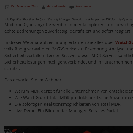
15. Dezember 2025
Manuel Seidel
Kommentar
Alle Tags (Best Practices Endpoint Security Managed Detection and Response MDR Security Opera
Moderne Cyberangriffe werden immer komplexer – umso wichtiger
echte Bedrohungen zuverlässig identifiziert und sofort reagiert.
In dieser Webinaraufzeichnung erfahren Sie alles über
WatchGu
vollständig verwalteten 24/7-Service zur Erkennung, Analyse u
Sicherheitsvorfällen. Lernen Sie, wie dieser MDR-Service sämtl
Sicherheitslösungen intelligent verbindet und Ihr Unternehme
schützt.
Das erwartet Sie im Webinar:
Warum MDR derzeit für alle Unternehmen von entscheiden
Wie WatchGuard Total MDR produktspezifische Abwehrma
Die sofortigen Reaktionsmöglichkeiten von Total MDR.
Live-Demo: Ein Blick in das Managed Services Portal.
Video-