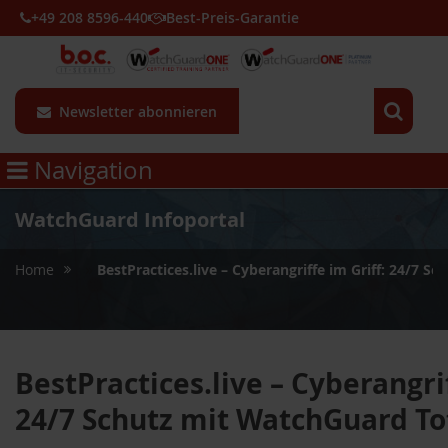
+49 208 8596-440
Best-Preis-Garantie
Newsletter abonnieren
Navigation
WatchGuard Infoportal
»
Home
BestPractices.live – Cyberangriffe im Griff: 24/7 
BestPractices.live – Cyberangrif
24/7 Schutz mit WatchGuard T