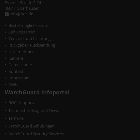
t
Essener Straße 2-24
46047 Oberhausen
N
info@boc.de
a
Bestellmöglichkeiten
v
Zahlungsarten
Versand und Lieferung
i
Rückgabe / Rücksendung
g
Unternehmen
Karriere
a
Datenschutz
t
Kontakt
Impressum
i
AGBs
o
WatchGuard Infoportal
n
BOC Infoportal
Technischer Blog und News
Termine
WatchGuard Schulungen
WatchGuard Security Services