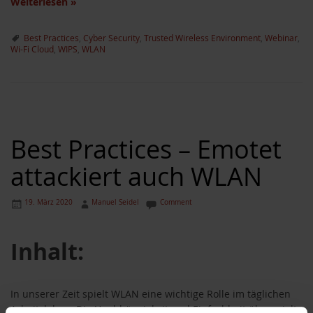
Weiterlesen
»
Best Practices
,
Cyber Security
,
Trusted Wireless Environment
,
Webinar
,
Wi-Fi Cloud
,
WIPS
,
WLAN
Best Practices – Emotet
attackiert auch WLAN
19. März 2020
Manuel Seidel
Comment
Inhalt:
In unserer Zeit spielt WLAN eine wichtige Rolle im täglichen
Arbeitsleben. Die Unabhängigkeit und Einfachheit überspielt