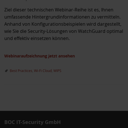
Ziel dieser technischen Webinar-Reihe ist es, Ihnen
umfassende Hintergrundinformationen zu vermitteln.
Anhand von Konfigurationsbeispielen wird dargestellt,
wie Sie die Security-Lösungen von WatchGuard optimal
und effektiv einsetzen können.
Webinaraufzeichnung jetzt ansehen
Best Practices
,
Wi-Fi Cloud
,
WIPS
ternative zu WSUS
P
um
o
s
BOC IT-Security GmbH