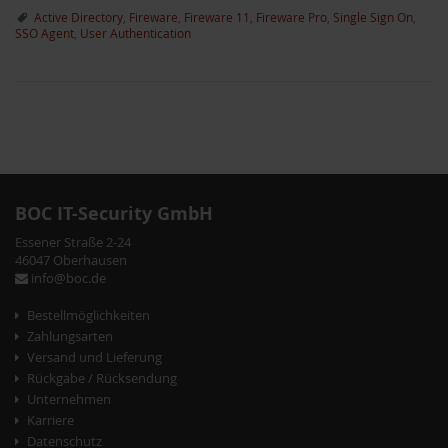
Active Directory
,
Fireware
,
Fireware 11
,
Fireware Pro
,
Single Sign On
,
SSO Agent
,
User Authentication
P
o
s
BOC IT-Security GmbH
t
Essener Straße 2-24
46047 Oberhausen
N
info@boc.de
a
Bestellmöglichkeiten
v
Zahlungsarten
Versand und Lieferung
i
Rückgabe / Rücksendung
akete
g
Unternehmen
Karriere
a
Datenschutz