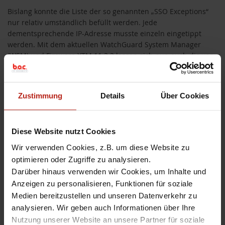
Bislang konnte die Liste der so genannten „SSO Exceptions“
nur relativ umständlich befüllt werden. Jede
dementsprechende IP-Adresse musste einzeln eingetippt
werden. Mit dem aktuellen WatchGuard System Manager
(WSM) und Fireware XTM 11.3.2 lassen sich nun auch die von
normalen Firewall-Regeln her bekannten Auswahlen
Host
Range, Network IP
und
Host Name (DNS lookup)
verwenden, was das Befüllen der SSO Exception List in vielen
Zustimmung
Details
Über Cookies
Umgebungen sicher deutlich vereinfachen wird:
Diese Website nutzt Cookies
Wir verwenden Cookies, z.B. um diese Website zu
optimieren oder Zugriffe zu analysieren.
Darüber hinaus verwenden wir Cookies, um Inhalte und
Anzeigen zu personalisieren, Funktionen für soziale
Medien bereitzustellen und unseren Datenverkehr zu
analysieren. Wir geben auch Informationen über Ihre
Nutzung unserer Website an unsere Partner für soziale