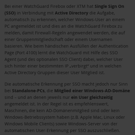
Bei einer WatchGuard Firebox oder XTM hat
Single Sign On
(SSO)
in Verbindung mit
Active Directory
die Aufgabe,
automatisch zu erkennen, welcher Windows-User an einem
PC angemeldet ist und dies an die WatchGuard Firebox zu
melden, damit Firewall-Regeln angewendet werden, die auf
einer Gruppenmitgliedschaft oder einem Usernamen
basieren. Wie beim händischen Ausfüllen der Authentication
Page (Port 4100) lernt die WatchGuard mit Hilfe des SSO
Agent (und des optionalen SSO Client) dabei, welcher User
sich hinter einer bestimmten IP „verbirgt“ und in welchen
Active Directory Gruppen dieser User Mitglied ist.
Die automatische Erkennung per SSO macht jedoch nur Sinn
bei
Standalone-PCs
, die
Mitglied einer Windows-AD-Domäne
sind – und an denen jeweils nur
ein User gleichzeitig
angemeldet ist. In der Regel ist es empfehlenswert,
Maschinen, die kein AD-Domänenmitglied sind oder kein
Windows-Betriebssystem haben (z.B. Apple Mac, Linux oder
Windows Mobile Clients) sowie Windows-Server von der
automatischen User-Erkennung per SSO auszuschließen.