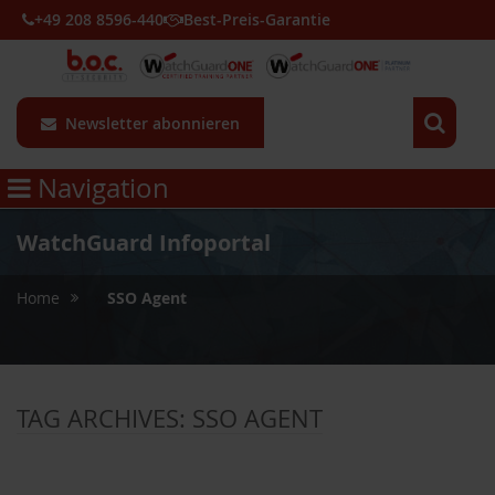
+49 208 8596-440
Best-Preis-Garantie
Newsletter abonnieren
Navigation
WatchGuard Infoportal
»
Home
SSO Agent
TAG ARCHIVES:
SSO AGENT