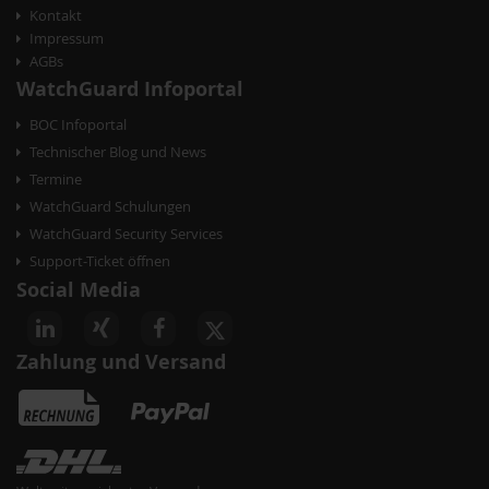
t
Kontakt
Impressum
i
AGBs
o
WatchGuard Infoportal
n
BOC Infoportal
Technischer Blog und News
Termine
WatchGuard Schulungen
WatchGuard Security Services
Support-Ticket öffnen
Social Media
ternative zu WSUS
Zahlung und Versand
um