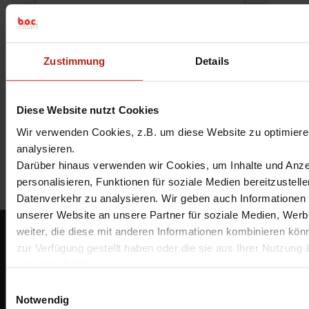
Name, E-Mail-Adresse und Website in
diesem Browser für meinen nächsten
Kommentar speichern.
Zustimmung
Details
Ich habe die
Datenschutzbestimmungen
gelesen und stimme ihnen zu.
*
Diese Website nutzt Cookies
Wir verwenden Cookies, z.B. um diese Website zu optimieren
analysieren.
Darüber hinaus verwenden wir Cookies, um Inhalte und Anze
personalisieren, Funktionen für soziale Medien bereitzustell
Datenverkehr zu analysieren. Wir geben auch Informationen 
unserer Website an unsere Partner für soziale Medien, Wer
weiter, die diese mit anderen Informationen kombinieren könn
BOC IT-Security GmbH
zur Verfügung gestellt haben oder die sie aus Ihrer Nutzung i
Essener Straße 2-24
gesammelt haben.
46047 Oberhausen
Unter "Details" finden Sie Infos dazu und können gewünscht
info@boc.de
E
auswählen.
Notwendig
i
Bestellmöglichkeiten