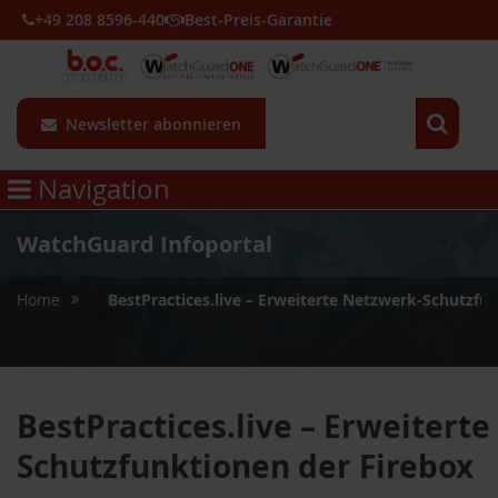
+49 208 8596-440
Best-Preis-Garantie
Newsletter abonnieren
Navigation
WatchGuard Infoportal
»
Home
BestPractices.live – Erweiterte Netzwerk-Schutzfu
BestPractices.live – Erweitert
Schutzfunktionen der Firebox