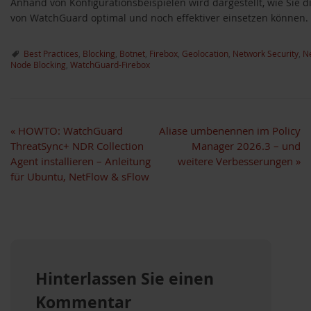
Anhand von Konfigurationsbeispielen wird dargestellt, wie Sie d
von WatchGuard optimal und noch effektiver einsetzen können.
Best Practices
,
Blocking
,
Botnet
,
Firebox
,
Geolocation
,
Network Security
,
Ne
Node Blocking
,
WatchGuard-Firebox
«
HOWTO: WatchGuard
Aliase umbenennen im Policy
ThreatSync+ NDR Collection
Manager 2026.3 – und
Agent installieren – Anleitung
weitere Verbesserungen
»
für Ubuntu, NetFlow & sFlow
Hinterlassen Sie einen
Kommentar