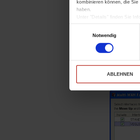
Traffic
ENTL
kombinieren können, die Sie 
haben.
Die unterneh
Unter "Details" finden Sie 
laufenden Ko
Weitere Informationen zum U
E
Sofern Sie die Website in vo
Wenn nun min
i
Notwendig
notwendige Cookies werden a
erforderlich
n
Network > Co
w
Interfaces „
i
Hier wähle i
l
das Verfahre
l
ABLEHNEN
i
externen Int
g
u
n
g
s
a
u
s