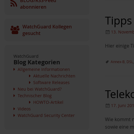
BLOG/RSS-Feed
abonnieren
Tipps
WatchGuard Kollegen
13. Novemb
gesucht
Hier einige 
WatchGuard
Blog Kategorien
Annex-B
,
DSL
Allgemeine Informationen
Aktuelle Nachrichten
Software Releases
Neu bei WatchGuard?
Telek
Technischer Blog
HOWTO-Artikel
17. Juni 20
Videos
WatchGuard Security Center
Wie kommt ma
sowie eine m