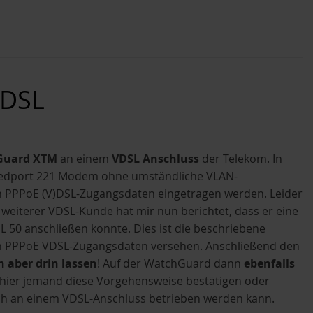
VDSL
Guard XTM
an einem
VDSL Anschluss
der Telekom. In
Speedport 221 Modem ohne umständliche VLAN-
en PPPoE (V)DSL-Zugangsdaten eingetragen werden. Leider
eiterer VDSL-Kunde hat mir nun berichtet, dass er eine
 50 anschließen konnte. Dies ist die beschriebene
n PPPoE VDSL-Zugangsdaten versehen. Anschließend den
 aber drin lassen
! Auf der WatchGuard dann
ebenfalls
nn hier jemand diese Vorgehensweise bestätigen oder
ch an einem VDSL-Anschluss betrieben werden kann.