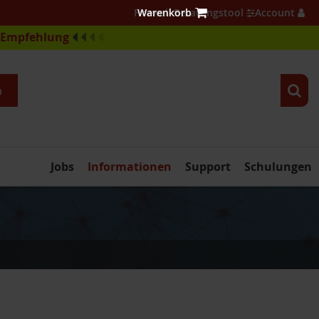
Firewall Beratungstool
Account
e-Empfehlung
n
Jobs
Informationen
Support
Schulungen