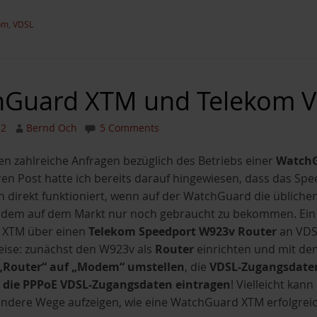
om
,
VDSL
hGuard XTM und Telekom 
12
Bernd Och
5 Comments
en zahlreiche Anfragen bezüglich des Betriebs einer
Watch
en Post hatte ich bereits darauf hingewiesen, dass das 
n direkt funktioniert, wenn auf der WatchGuard die üblich
odem auf dem Markt nur noch gebraucht zu bekommen. Ein w
 XTM über einen
Telekom Speedport W923v Router
an VDSL
ise: zunächst den W923v als
Router
einrichten und mit de
„Router“ auf „Modem“ umstellen
, die
VDSL-Zugangsdaten
e die PPPoE VDSL-Zugangsdaten eintragen
! Vielleicht ka
andere Wege aufzeigen, wie eine WatchGuard XTM erfolgrei