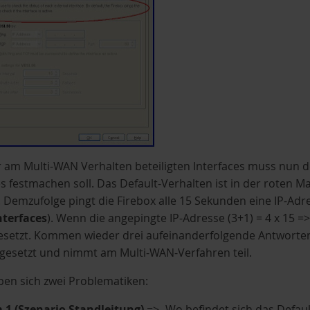
r am Multi-WAN Verhalten beteiligten Interfaces muss nun 
es festmachen soll. Das Default-Verhalten ist in der roten 
 Demzufolge pingt die Firebox alle 15 Sekunden eine IP-Ad
nterfaces
). Wenn die angepingte IP-Adresse (3+1) = 4 x 15 =
esetzt. Kommen wieder drei aufeinanderfolgende Antworten
 gesetzt und nimmt am Multi-WAN-Verfahren teil.
en sich zwei Problematiken:
 1 (Szenario Standleitung)
=> „Wo befindet sich das Defaul