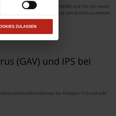
er) bei Firewalls vom Typ M200/M300 und T35. Ein Fehler
Blogeintrag faßt die Hintergründe zum Ausfall zusammen
OOKIES ZULASSEN
rus (GAV) und IPS bei
nteressanten Informationen zur Fireware 12.0 und GAV