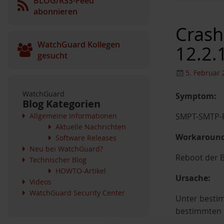
BLOG/RSS-Feed
abonnieren
Crash
WatchGuard Kollegen
12.2.
gesucht
5. Februar 
WatchGuard
Symptom:
Blog Kategorien
Allgemeine Informationen
SMPT-SMTP-Pr
Aktuelle Nachrichten
Workaround
Software Releases
Neu bei WatchGuard?
Reboot der B
Technischer Blog
HOWTO-Artikel
Ursache:
Videos
WatchGuard Security Center
Unter bestim
bestimmten P