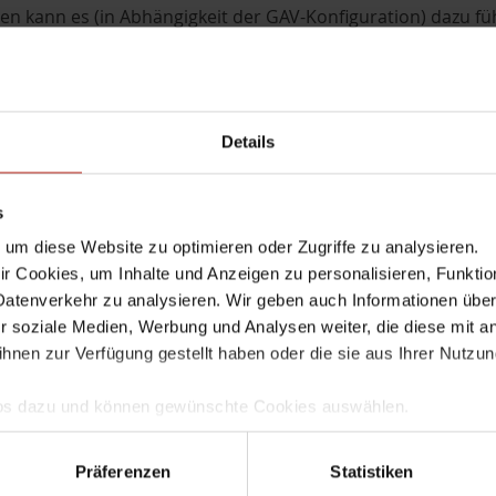
llen kann es (in Abhängigkeit der GAV-Konfiguration) dazu 
er Box startet den Daemon neu, und das Problem ist (erstma
 zum gleichen Ergebnis, vorausgesetzt, daß dort der Daemo
ch die passive Box vorher gebootet worden sein.
Details
t ein Update auf die Fireware Version 12.3.1, die einen Fix de
s
um diese Website zu optimieren oder Zugriffe zu analysieren.
.1
,
Fireware 12.3.1
,
Gateway Antivirus
,
GAV
,
scand
,
SMTP
,
SMTP-Proxy
 Cookies, um Inhalte und Anzeigen zu personalisieren, Funktio
Datenverkehr zu analysieren. Wir geben auch Informationen übe
r soziale Medien, Werbung und Analysen weiter, die diese mit a
ihnen zur Verfügung gestellt haben oder die sie aus Ihrer Nutzu
rgründe zum Gateway-Anti
Infos dazu und können gewünschte Cookies auswählen.
ar
mgang und zur Speicherung Ihrer Daten finden Sie in unserer
D
llem Funktionsumfang nutzen möchten, akzeptieren Sie bitte mi
r 2018
Werner Maier
Comment
Präferenzen
Statistiken
uch gesetzt, wenn Sie auf "Ablehnen" klicken.