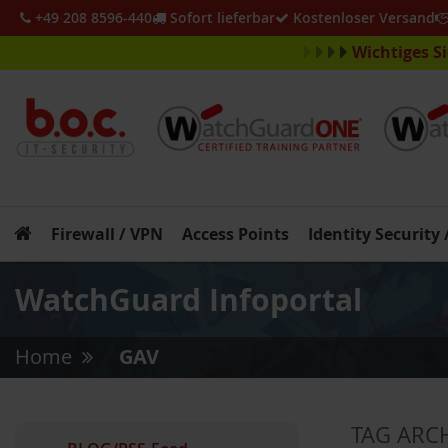
+49 208 8596-440
Sofort lieferbar
Kostenloser Versand
Wichtiges S
Firewall / VPN
Access Points
Identity Security
WatchGuard Infoportal
Home
GAV
»
TAG ARC