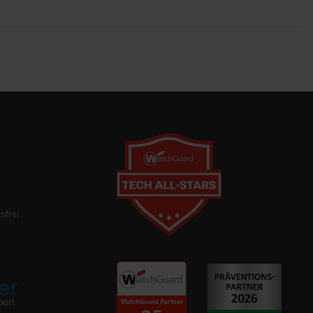
nfrei