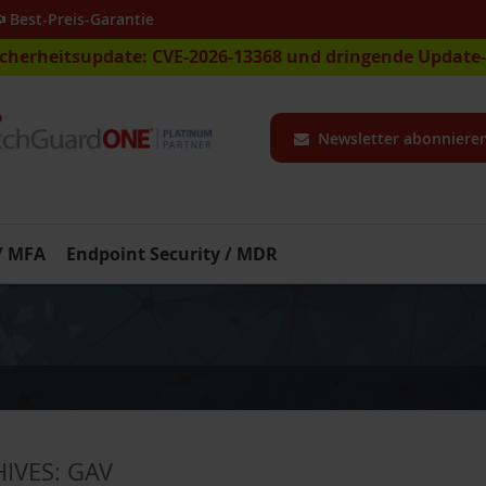
Best-Preis-Garantie
icherheitsupdate: CVE-2026-13368 und dringende Updat
Newsletter abonniere
 / MFA
Endpoint Security / MDR
HIVES:
GAV