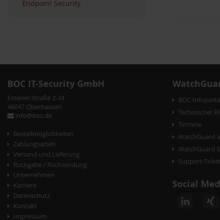
Endpoint Security
P
o
s
BOC IT-Security GmbH
WatchGuar
t
Essener Straße 2-24
BOC Infoporta
46047 Oberhausen
N
Technischer B
info@boc.de
Termine
a
Bestellmöglichkeiten
WatchGuard S
v
Zahlungsarten
WatchGuard Se
Versand und Lieferung
i
Support-Ticke
Rückgabe / Rücksendung
g
Unternehmen
Social Med
Karriere
a
Datenschutz
t
Kontakt
Impressum