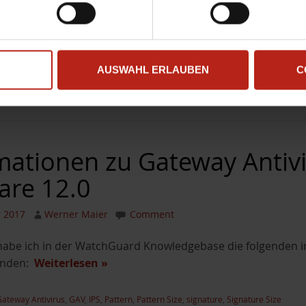
r gab es ein Problem mit dem Gateway Antivirus (Bitdefend
rn-Signaturen führte zum Fehler beim Scanvorgang. Dieser 
n
»
AUSWAHL ERLAUBEN
C
ateway Antivirus
,
GAV
mationen zu Gateway Antivi
are 12.0
r 2017
Werner Maier
Comment
abe ich in der WatchGuard Knowledgebase die folgenden i
funden:
Weiterlesen
»
ateway Antivirus
,
GAV
,
IPS
,
Pattern
,
Pattern Size
,
signature
,
Signature Size