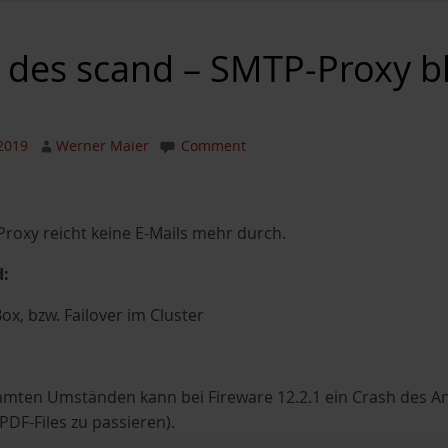
 des scand – SMTP-Proxy blo
1
2019
Werner Maier
Comment
oxy reicht keine E-Mails mehr durch.
:
ox, bzw. Failover im Cluster
mten Umständen kann bei Fireware 12.2.1 ein Crash des An
DF-Files zu passieren).