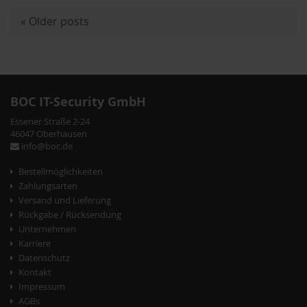
«
Older posts
P
o
s
t
BOC IT-Security GmbH
N
Essener Straße 2-24
a
46047 Oberhausen
info@boc.de
v
Bestellmöglichkeiten
i
Zahlungsarten
g
Versand und Lieferung
Rückgabe / Rücksendung
a
Unternehmen
t
Karriere
Datenschutz
i
Kontakt
o
Impressum
AGBs