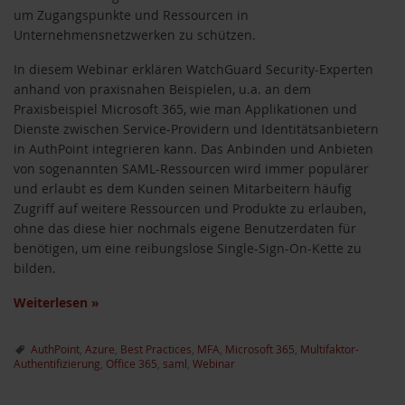
um Zugangspunkte und Ressourcen in
Unternehmensnetzwerken zu schützen.
In diesem Webinar erklären WatchGuard Security-Experten
anhand von praxisnahen Beispielen, u.a. an dem
Praxisbeispiel Microsoft 365, wie man Applikationen und
Dienste zwischen Service-Providern und Identitätsanbietern
in AuthPoint integrieren kann. Das Anbinden und Anbieten
von sogenannten SAML-Ressourcen wird immer populärer
und erlaubt es dem Kunden seinen Mitarbeitern häufig
Zugriff auf weitere Ressourcen und Produkte zu erlauben,
ohne das diese hier nochmals eigene Benutzerdaten für
benötigen, um eine reibungslose Single-Sign-On-Kette zu
bilden.
Weiterlesen
»
AuthPoint
,
Azure
,
Best Practices
,
MFA
,
Microsoft 365
,
Multifaktor-
Authentifizierung
,
Office 365
,
saml
,
Webinar