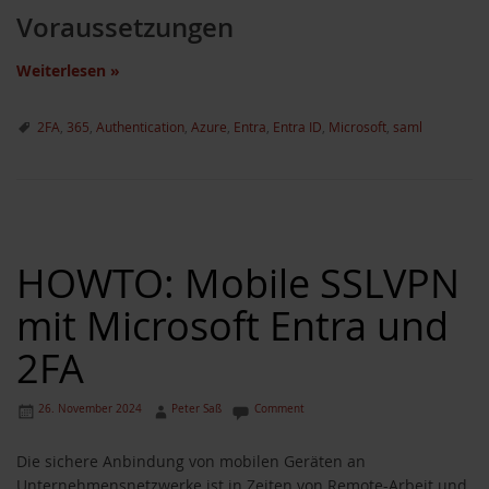
Voraussetzungen
Weiterlesen
»
2FA
,
365
,
Authentication
,
Azure
,
Entra
,
Entra ID
,
Microsoft
,
saml
HOWTO: Mobile SSLVPN
mit Microsoft Entra und
2FA
26. November 2024
Peter Saß
Comment
Die sichere Anbindung von mobilen Geräten an
Unternehmensnetzwerke ist in Zeiten von Remote-Arbeit und