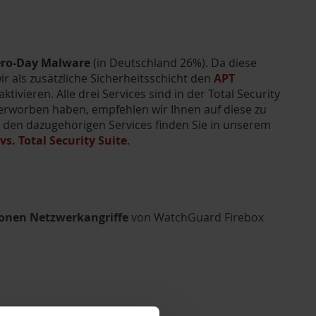
ero-Day Malware
(in Deutschland 26%). Da diese
 als zusätzliche Sicherheitsschicht den
APT
aktivieren. Alle drei Services sind in der Total Security
te erworben haben, empfehlen wir Ihnen auf diese zu
den dazugehörigen Services finden Sie in unserem
vs. Total Security Suite
.
lionen Netzwerkangriffe
von WatchGuard Firebox