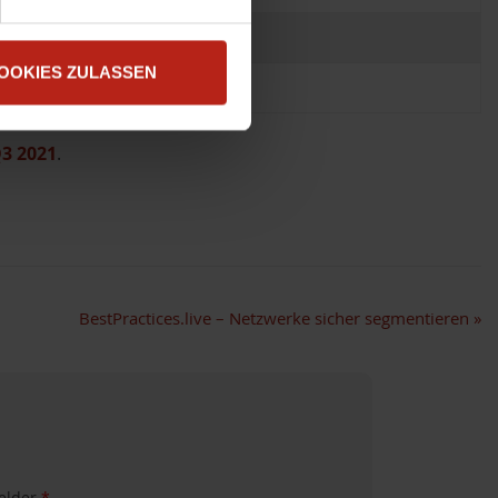
own
OOKIES ZULASSEN
irectory Traversal -16
Q3 2021
.
BestPractices.live – Netzwerke sicher segmentieren
»
felder
*