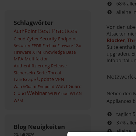
68% alle
alleine 
Schlagwörter
Von den über
Best Practices
AuthPoint
Attacken nic
Cyber Security
Endpoint
Cloud
Blocker
,
Thr
Security
EPDR
Firebox
Fireware 12.x
Suite enthalt
Fireware XTM
Knowledge Base
upgraden. Ei
MFA
Multifaktor-
Infoportal u
Authentifizierung
Release
Sichersein-Serie
Threat
Netzwerk-
Landscape
Update
VPN
WatchGuard
WatchGuard-Endpoint
Webinar
Neben den M
Cloud
WLAN
Wi-Fi Cloud
WSM
Appliances bl
täglich 
37% alle
Blog Neuigkeiten
alleine 
20. Juli 2026