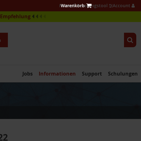
Firewall Beratungstool
Account
e-Empfehlung
n
Jobs
Informationen
Support
Schulungen
22