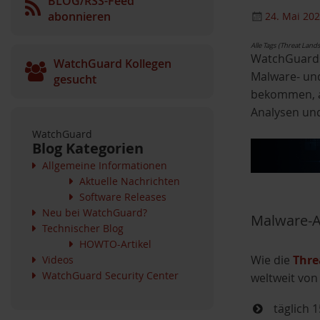
BLOG/RSS-Feed
abonnieren
24. Mai 20
Alle Tags (Threat Land
WatchGuards 
WatchGuard Kollegen
Malware- und
gesucht
bekommen, a
Analysen und
WatchGuard
Blog Kategorien
Allgemeine Informationen
Aktuelle Nachrichten
Software Releases
Neu bei WatchGuard?
Malware-A
Technischer Blog
HOWTO-Artikel
Wie die
Thre
Videos
WatchGuard Security Center
weltweit vo
täglich 