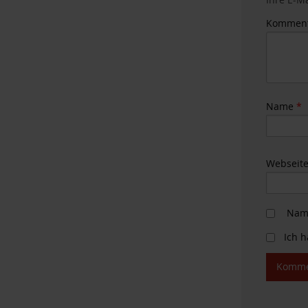
Kommen
Name
*
Webseit
Name
Ich 