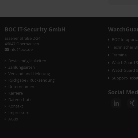
BOC IT-Security GmbH
WatchGuar
Essener Straße 2-24
BOC Infoporta
46047 Oberhausen
Technischer B
info@boc.de
Termine
Bestellmöglichkeiten
WatchGuard S
Zahlungsarten
WatchGuard Se
Versand und Lieferung
Support-Ticke
Rückgabe / Rücksendung
Unternehmen
Social Med
Karriere
Datenschutz
Kontakt
Impressum
AGBs