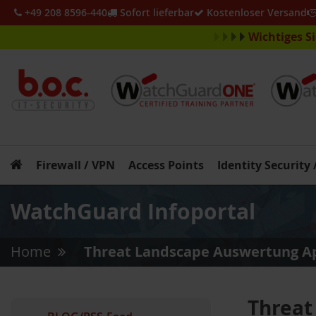
+49 208 8596-440
Sofort lieferbar
Kostenloser Versand
Wichtiges S
Firewall / VPN
Access Points
Identity Security
WatchGuard Infoportal
Home
Threat Landscape Auswertung Ap
»
Threat