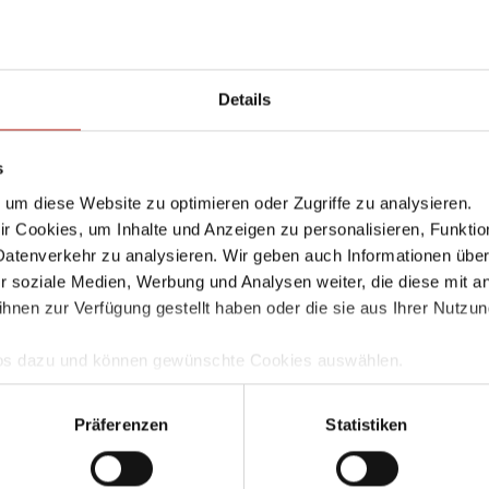
ware-Angriffe
Top 1
t.MSIL.Mensa.4
WEB S
Details
E-2018-0802.Gen
FILE M
s
2016-
um diese Website zu optimieren oder Zugriffe zu analysieren.
WEB D
 Cookies, um Inhalte und Anzeigen zu personalisieren, Funktio
Datenverkehr zu analysieren. Wir geben auch Informationen übe
.Agent.IIQ
FILE I
r soziale Medien, Werbung und Analysen weiter, die diese mit a
ihnen zur Verfügung gestellt haben oder die sie aus Ihrer Nutzu
t.Ursu.808394
WEB R
Infos dazu und können gewünschte Cookies auswählen.
tzy.Pong.2
WEB D
mgang und zur Speicherung Ihrer Daten finden Sie in unserer
D
llem Funktionsumfang nutzen möchten, akzeptieren Sie bitte mi
Präferenzen
Statistiken
ipt.GenericKDZ.8436
WEB R
uch gesetzt, wenn Sie auf "Ablehnen" klicken.
X.Spy.Gen.2
WEB Cr