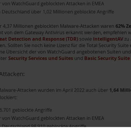
r von WatchGuard geblockten Attacken in EMEA
in Deutschland über 1,02 Millionen geblockte Angriffe
 4,37 Millionen geblockten Malware-Attacken waren
62% Z
ht von dem Gateway Antivirus erkannt werden, empfehlen wir
eat Detection and Response (TDR)
sowie
IntelligentAV
zu 
en. Sollten Sie noch keine Lizenz für die Total Security Sui
ne Übersicht der von WatchGuard angebotenen Suiten und 
nter
Security Services und Suites
und
Basic Security Suite 
Attacken:
alware-Attacken wurden im April 2022 auch über
1,64 Mil
ockiert:
56.701 geblockte Angriffe
r von WatchGuard geblockten Attacken in EMEA
in Deutschland 98.910 geblockte Angriffe