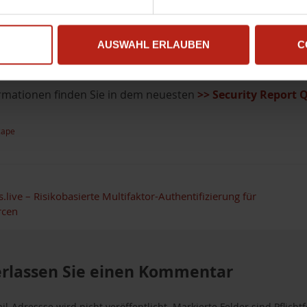
ux.Generic.187966
Unkn
AUSWAHL ERLAUBEN
C
t.Ulise.144799
WEB D
rmationen finden Sie in dem neuesten
>> Security Report 
cape
.live – Risikobasierte Multifaktor-Authentifizierung für
rcen
erlassen Sie einen Kommentar
il-Adressse wird nicht veröffentlicht. Markierte Felder sind Pflicht