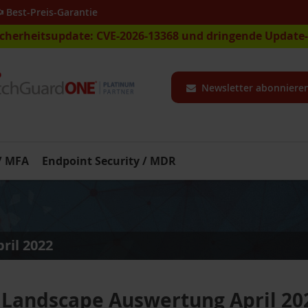
Best-Preis-Garantie
icherheitsupdate: CVE-2026-13368 und dringende Updat
Newsletter abonniere
 / MFA
Endpoint Security / MDR
ril 2022
 Landscape Auswertung April 20