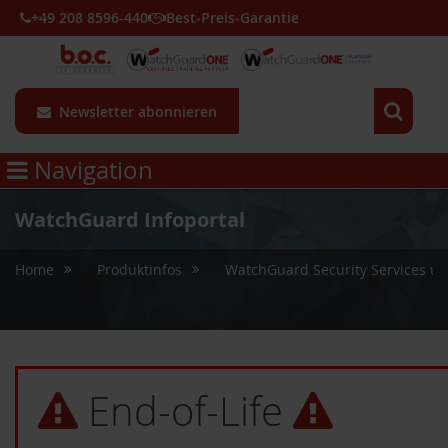
+49 208 8596-440
Best-Preis-Garantie
Newsletter abonnieren
Navigation
WatchGuard Infoportal
»
»
Home
Produktinfos
WatchGuard Security Services un
End-of-Life