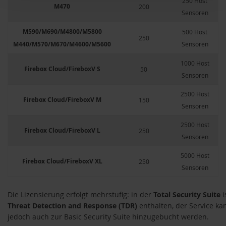
250 Host
M470
200
Sensoren
M590/M690/M4800/M5800
500 Host
250
M440/M570/M670/M4600/M5600
Sensoren
1000 Host
Firebox Cloud/FireboxV S
50
Sensoren
2500 Host
Firebox Cloud/FireboxV M
150
Sensoren
2500 Host
Firebox Cloud/FireboxV L
250
Sensoren
5000 Host
Firebox Cloud/FireboxV XL
250
Sensoren
Die Lizensierung erfolgt mehrstufig: in der
Total Security Suite
i
Threat Detection and Response (TDR)
enthalten, der Service ka
jedoch auch zur Basic Security Suite hinzugebucht werden.