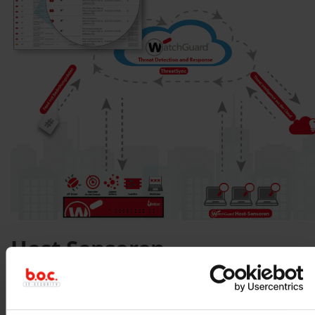
Host Sensoren
Der schlanke Host Sensor von WatchGuard überwacht und
erkennt Bedrohungsaktivitäten in Ihrem Netzwerk. Die jeweilige
Informationen werden kontinuierlich an ThreatSync zur