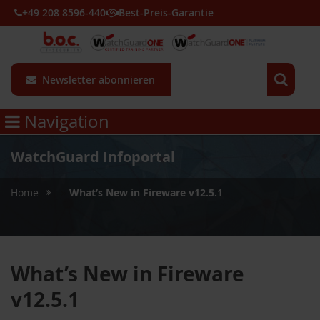
+49 208 8596-440
Best-Preis-Garantie
Newsletter abonnieren
Navigation
WatchGuard Infoportal
»
Home
What’s New in Fireware v12.5.1
What’s New in Fireware
v12.5.1