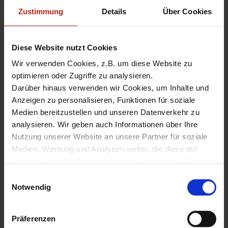
can obtain the Fireware 12.5.1 without additional charge by
downloading the applicable packages from
Zustimmung
Details
Über Cookies
the WatchGuard Software Download Center.
Diese Website nutzt Cookies
Fireware 12.5.1
,
Fireware 12.x
,
FW Release
,
Update
Wir verwenden Cookies, z.B. um diese Website zu
optimieren oder Zugriffe zu analysieren.
Darüber hinaus verwenden wir Cookies, um Inhalte und
«
Fireware 12.5 – Probleme
What’s New in Fireware
Anzeigen zu personalisieren, Funktionen für soziale
mit HTTPS-Proxy nach
v12.5.1
»
Medien bereitzustellen und unseren Datenverkehr zu
Upgrade
analysieren. Wir geben auch Informationen über Ihre
Nutzung unserer Website an unsere Partner für soziale
Medien, Werbung und Analysen weiter, die diese mit
anderen Informationen kombinieren können, die Sie ihnen
zur Verfügung gestellt haben oder die sie aus Ihrer
E
Nutzung ihrer Dienste gesammelt haben.
Notwendig
i
Hinterlassen Sie einen
Unter "Details" finden Sie Infos dazu und können
n
Kommentar
gewünschte Cookies auswählen.
w
Präferenzen
Weitere Informationen zum Umgang und zur Speicherung
i