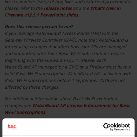
For a complete listing of bug fixes and feature improvements,
please refer to the
release notes
and the
What’s New in
Fireware v12.5.1 PowerPoint slides
.
Does this release pertain to me?
If you manage WatchGuard Access Points (APs) with the
Gateway Wireless Controller (GWC), note that WatchGuard is
introducing changes that affect how your APs are managed
and supported after their Basic Wi-Fi subscriptions expire.
Beginning with the Fireware v12.5.1 release, each
WatchGuard AP managed by a GWC on a Firebox must have a
valid Basic Wi-Fi subscription. WatchGuard APs activated with
Basic Wi-Fi subscriptions before 1 September 2018 are not
affected by these changes.
For additional information about Basic Wi-Fi expiration
changes, see
WatchGuard AP License Enforcement for Basic
Wi-Fi Subscriptions
.
Software Download Center
Firebox appliance owners with active support subscriptions