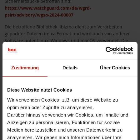
Sicherheitslücke betroffen sind:
https://www.watchguard.com/de/wgrd-
psirt/advisory/wgsa-2024-00007
Die betroffene Bibliothek liblzma dient zum Verarbeiten
gepackter Dateien im xz-Format und wird auch von anderer
Software unter Linux, Windows und macOS verwendet. Die
Bibliothek kann neben anderen Anwendungen indirekt von
OpenSSH verwendet werden. Die Backdoor wurde sorgfältig
so konstruiert, dass sie nur dann ausgelöst wird, wenn
OpenSSH die Bibliothek verwendet.
Zustimmung
Details
Über Cookies
Weiterführende Informationen:
Diese Website nutzt Cookies
Wir verwenden Cookies, z.B. um diese Website zu
Hintertür in xz-Bibliothek gefährdet SSH-Verbindungen
optimieren oder Zugriffe zu analysieren.
(30.03.24, heise.de)
Darüber hinaus verwenden wir Cookies, um Inhalte und
xz-Attacke: Hintertür enträtselt, weitere Details zu
betroffenen Distros (30.03.24, heise.de)
Anzeigen zu personalisieren, Funktionen für soziale
Die xz-Hintertür: Das verborgene Oster-Drama​ der IT
Medien bereitzustellen und unseren Datenverkehr zu
(02.04.24, heise.de)
analysieren. Wir geben auch Informationen über Ihre