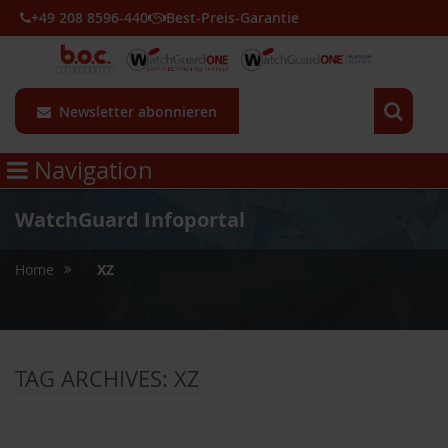
+49 208 8596-440
Best-Preis-Garantie
Newsletter abonnieren
Navigation
WatchGuard Infoportal
»
Home
XZ
TAG ARCHIVES:
XZ