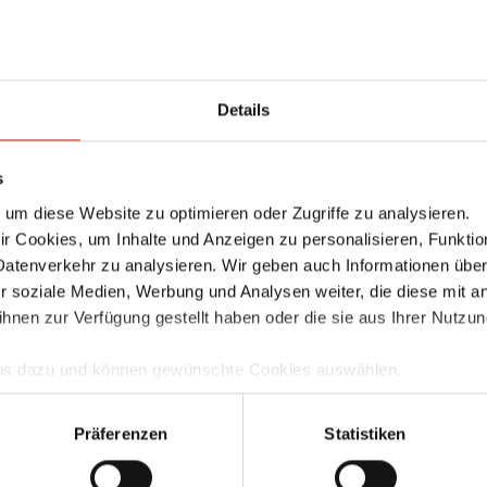
n
»
OL
,
M200
,
M300
,
M400
,
M500
,
T10
,
T10-W
,
T30
,
T30-W
,
T50
,
T50-W
Details
s
um diese Website zu optimieren oder Zugriffe zu analysieren.
 Cookies, um Inhalte und Anzeigen zu personalisieren, Funktio
Datenverkehr zu analysieren. Wir geben auch Informationen übe
r soziale Medien, Werbung und Analysen weiter, die diese mit a
ihnen zur Verfügung gestellt haben oder die sie aus Ihrer Nutzu
Infos dazu und können gewünschte Cookies auswählen.
mgang und zur Speicherung Ihrer Daten finden Sie in unserer
D
llem Funktionsumfang nutzen möchten, akzeptieren Sie bitte mi
Präferenzen
Statistiken
uch gesetzt, wenn Sie auf "Ablehnen" klicken.