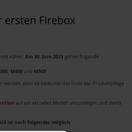
r ersten Firebox
ommt näher.
Am 30. Juni 2023
gehen folgende
300, M400
und
M500
.
ern werden, aber es bedeutet das Ende der Produktpflege
motion
auf ein aktuelles Modell umzusteigen und damit
023 ist noch folgendes möglich: