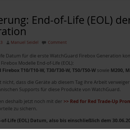
erung: End-of-Life (EOL) de
ation
23
Manuel Seidel
Comment
ife Datum für die erste WatchGuard Firebox Generation k
irebox Modelle End-of-Life (EOL):
Firebox T10/T10-W, T30/T30-W, T50/T50-W
sowie
M200, M
 nicht, dass die Geräte ab diesem Tag ihre Arbeit verweig
hnischen Supports für diese Produkte von WatchGuard.
n deshalb jetzt noch mit der
>> Red for Red Trade-Up Pro
rteile zu sichern.
of-Life (EOL) Datum, also bis einschließlich dem 30.06.2