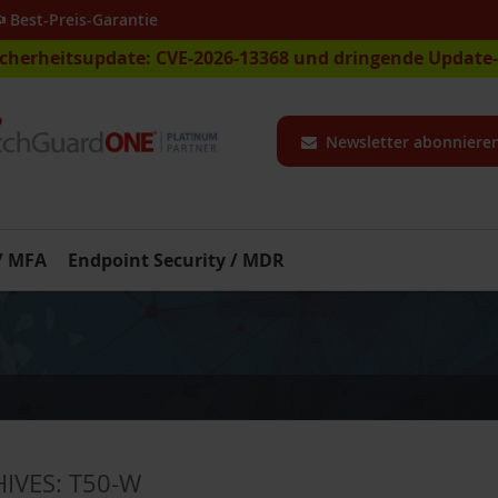
Best-Preis-Garantie
icherheitsupdate: CVE-2026-13368 und dringende Updat
Newsletter abonniere
 / MFA
Endpoint Security / MDR
HIVES:
T50-W