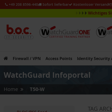
+49 208 8596-440
Sofort lieferbar
Kostenloser Versand
Wichtiges S
Firewall / VPN
Access Points
Identity Security
WatchGuard Infoportal
Home
T50-W
»
TAG ARC