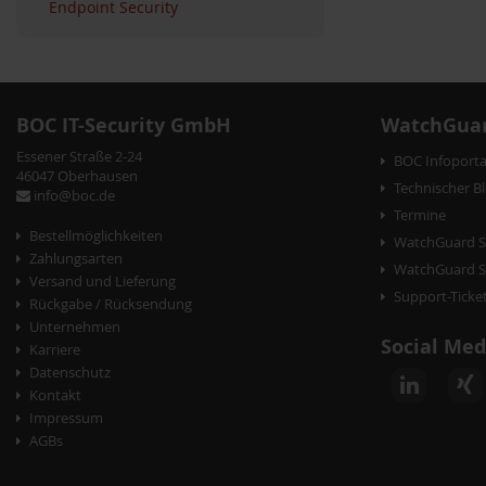
Endpoint Security
BOC IT-Security GmbH
WatchGuar
Essener Straße 2-24
BOC Infoporta
46047 Oberhausen
Technischer B
info@boc.de
Termine
Bestellmöglichkeiten
WatchGuard S
Zahlungsarten
WatchGuard Se
Versand und Lieferung
Support-Ticke
Rückgabe / Rücksendung
Unternehmen
Social Med
Karriere
Datenschutz
Kontakt
Impressum
AGBs