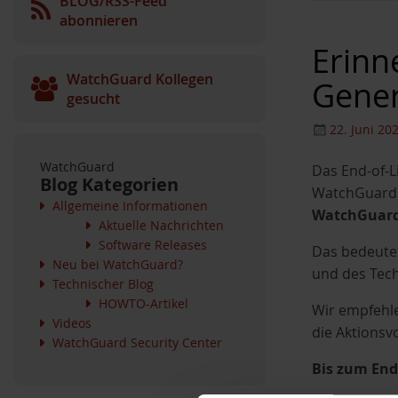
BLOG/RSS-Feed
abonnieren
Erinn
WatchGuard Kollegen
Gener
gesucht
22. Juni 20
WatchGuard
Das End-of-L
Blog Kategorien
WatchGuard F
Allgemeine Informationen
WatchGuard 
Aktuelle Nachrichten
Software Releases
Das bedeutet
Neu bei WatchGuard?
und des Tec
Technischer Blog
HOWTO-Artikel
Wir empfehle
Videos
die Aktionsvo
WatchGuard Security Center
Bis zum End-