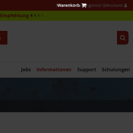
Firewall Beratungstool
Account
e-Empfehlung
n
Jobs
Informationen
Support
Schulungen