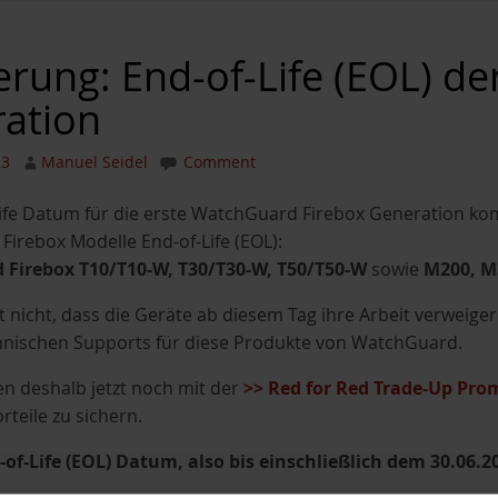
erung: End-of-Life (EOL) de
ation
23
Manuel Seidel
Comment
ife Datum für die erste WatchGuard Firebox Generation k
irebox Modelle End-of-Life (EOL):
Firebox T10/T10-W, T30/T30-W, T50/T50-W
sowie
M200, M
 nicht, dass die Geräte ab diesem Tag ihre Arbeit verweig
hnischen Supports für diese Produkte von WatchGuard.
n deshalb jetzt noch mit der
>> Red for Red Trade-Up Pro
rteile zu sichern.
of-Life (EOL) Datum, also bis einschließlich dem 30.06.2