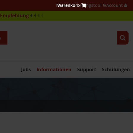
Firewall Beratungstool
Account
e-Empfehlung
n
Jobs
Informationen
Support
Schulungen