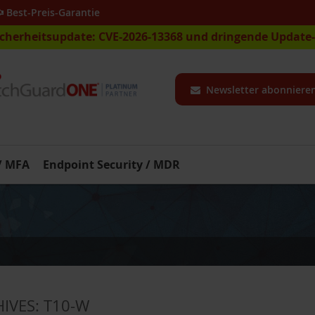
Best-Preis-Garantie
icherheitsupdate: CVE-2026-13368 und dringende Updat
Newsletter abonniere
 / MFA
Endpoint Security / MDR
HIVES:
T10-W