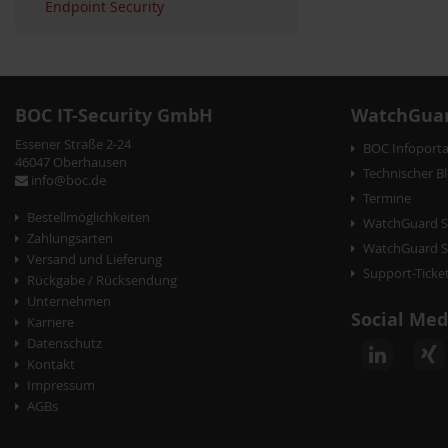
n
Endpoint Security
BOC IT-Security GmbH
WatchGuar
Essener Straße 2-24
BOC Infoporta
46047 Oberhausen
Technischer B
info@boc.de
Termine
Bestellmöglichkeiten
WatchGuard S
Zahlungsarten
WatchGuard Se
Versand und Lieferung
Support-Ticke
Rückgabe / Rücksendung
Unternehmen
Social Med
Karriere
Datenschutz
Kontakt
Impressum
AGBs