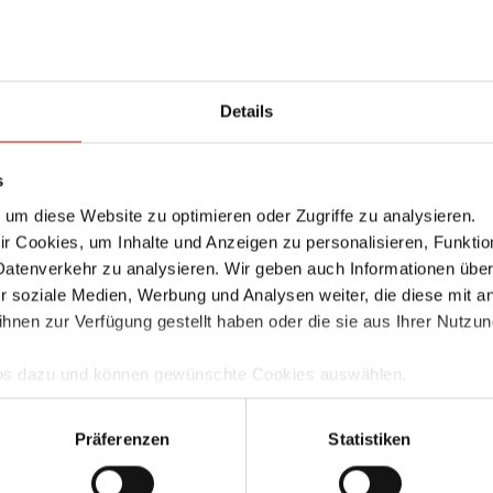
n
»
OL
,
M200
,
M300
,
M400
,
M500
,
T10
,
T10-W
,
T30
,
T30-W
,
T50
,
T50-W
Details
are 12.5 – Upgrade-Proble
s
um diese Website zu optimieren oder Zugriffe zu analysieren.
ber 2019
Werner Maier
Comment
 Cookies, um Inhalte und Anzeigen zu personalisieren, Funktio
Datenverkehr zu analysieren. Wir geben auch Informationen übe
n vom Typ T10 kann es Probleme mit dem Upgrade auf die Ve
r soziale Medien, Werbung und Analysen weiter, die diese mit a
en des verfügbaren RAMs stößt. Es gibt folgende Workarou
ihnen zur Verfügung gestellt haben oder die sie aus Ihrer Nutzu
n
»
Infos dazu und können gewünschte Cookies auswählen.
mgang und zur Speicherung Ihrer Daten finden Sie in unserer
D
 12.5
,
Fireware 12.5.1
,
T10
,
T10-D
,
T10-W
,
Upgrade
llem Funktionsumfang nutzen möchten, akzeptieren Sie bitte mi
Präferenzen
Statistiken
uch gesetzt, wenn Sie auf "Ablehnen" klicken.