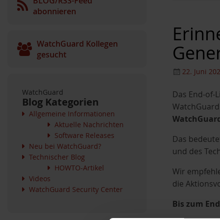
BLOG/RSS-Feed
abonnieren
Erinn
WatchGuard Kollegen
Gener
gesucht
22. Juni 20
WatchGuard
Das End-of-L
Blog Kategorien
WatchGuard F
Allgemeine Informationen
WatchGuard 
Aktuelle Nachrichten
Software Releases
Das bedeutet
Neu bei WatchGuard?
und des Tec
Technischer Blog
HOWTO-Artikel
Wir empfehle
Videos
die Aktionsvo
WatchGuard Security Center
Bis zum End-