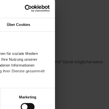
Über Cookies
me T10
nen für soziale Medien
r Ihre Nutzung unserer
rsion 12.5 geben, da das „kleine“ Gerät möglicherweise
nderen Informationen
nds:
ng ihrer Dienste gesammelt
atenschutzerklärung
.
t "Zustimmen". Technisch
Marketing