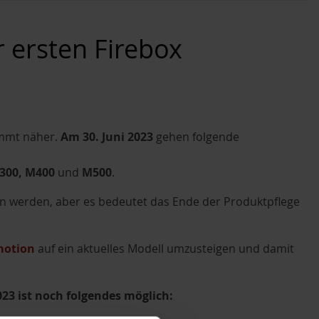
r ersten Firebox
ommt näher.
Am 30. Juni 2023
gehen folgende
300, M400
und
M500
.
ern werden, aber es bedeutet das Ende der Produktpflege
motion
auf ein aktuelles Modell umzusteigen und damit
023 ist noch folgendes möglich: