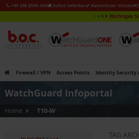
+49 208 8596-440
Sofort lieferbar
Kostenloser Versand
Wichtiges S
Firewall / VPN
Access Points
Identity Security
WatchGuard Infoportal
Home
T10-W
»
TAG ARC