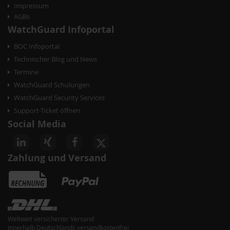
Impressum
i
AGBs
o
WatchGuard Infoportal
n
BOC Infoportal
Technischer Blog und News
Termine
WatchGuard Schulungen
WatchGuard Security Services
Support-Ticket öffnen
Social Media
 zu WSUS
Zahlung und Versand
Weltweit versicherter Versand
Innerhalb Deutschlands versandkostenfrei