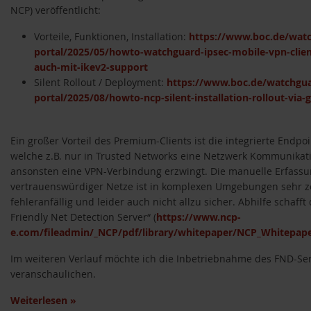
NCP) veröffentlicht:
Vorteile, Funktionen, Installation:
https://www.boc.de/watc
portal/2025/05/howto-watchguard-ipsec-mobile-vpn-client
auch-mit-ikev2-support
Silent Rollout / Deployment:
https://www.boc.de/watchgua
portal/2025/08/howto-ncp-silent-installation-rollout-via-
Ein großer Vorteil des Premium-Clients ist die integrierte Endpoi
welche z.B. nur in Trusted Networks eine Netzwerk Kommunikat
ansonsten eine VPN-Verbindung erzwingt. Die manuelle Erfass
vertrauenswürdiger Netze ist in komplexen Umgebungen sehr z
fehleranfällig und leider auch nicht allzu sicher. Abhilfe schafft
Friendly Net Detection Server“ (
https://www.ncp-
e.com/fileadmin/_NCP/pdf/library/whitepaper/NCP_Whitepap
Im weiteren Verlauf möchte ich die Inbetriebnahme des FND-Se
veranschaulichen.
Weiterlesen
»