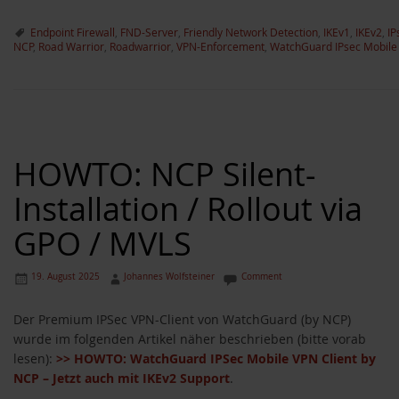
Endpoint Firewall
,
FND-Server
,
Friendly Network Detection
,
IKEv1
,
IKEv2
,
IP
NCP
,
Road Warrior
,
Roadwarrior
,
VPN-Enforcement
,
WatchGuard IPsec Mobile 
HOWTO: NCP Silent-
Installation / Rollout via
GPO / MVLS
19. August 2025
Johannes Wolfsteiner
Comment
Der Premium IPSec VPN-Client von WatchGuard (by NCP)
wurde im folgenden Artikel näher beschrieben (bitte vorab
lesen):
>> HOWTO: WatchGuard IPSec Mobile VPN Client by
NCP – Jetzt auch mit IKEv2 Support
.