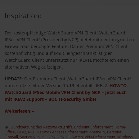
Inspiration:
Der kostenpflichtige WatchGuard VPN Client „WatchGuard
IPSec VPN Client“ (Provided by NCP) bietet mit der integrierten
Firewall das benötigte Feature. Da der Premium VPN-Client
kostenpflichtig und auf IPSEC eingeschränkt ist (der
WatchGuard Client unterstützt nur IKEv1), möchte ich einen
alternativen Weg aufzeigen.
UPDATE:
Der Premium-Client „WatchGuard IPSec VPN Client“
unterstützt seit der Version 15.19 ebenfalls IKEv2:
HOWTO:
WatchGuard IPSec Mobile VPN Client by NCP – Jetzt auch
mit IKEv2 Support – BOC IT-Security GmbH
Weiterlesen
»
Durchsetzung des Netzwerkzugriffs
,
Endpoint Enforcement
,
Home-
Office
,
IKEv2
,
NCP
,
Network Access Enforcement
,
openVPN
,
Personal
Firewall
,
Secure-VPN
,
SSLVPN
,
VPN Kill-Switch
,
VPN-Enforcement
,
Windows