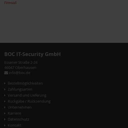
Firewall
P
o
s
BOC IT-Security GmbH
t
Essener Straße 2-24
46047 Oberhausen
N
info@boc.de
a
Bestellmöglichkeiten
v
Zahlungsarten
Versand und Lieferung
i
Rückgabe / Rücksendung
g
Unternehmen
Karriere
a
Datenschutz
t
Kontakt