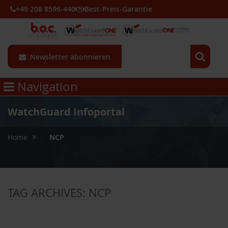
+49 208 8596-440
Best-Preis-Garantie
Newsletter abonnieren
Navigation
WatchGuard Infoportal
»
Home
NCP
TAG ARCHIVES:
NCP