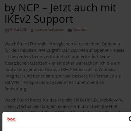
by NCP – Jetzt auch mit
IKEv2 Support
9. Mai 2025
Johannes Wolfsteiner
Comment
WatchGuard Firewalls ermöglichen verschiedene Optionen
für den mobilen VPN-Zugriff. Der SSLVPN auf OpenVPN-Basis
ist besonders benutzerfreundlich und erfordert keine
zusätzlichen Lizenzen – er ist daher wahrscheinlich die am
häufigsten genutzte Lösung. IKEv2 ist bereits in Windows
integriert und bietet eine spürbar bessere Performance als
SSLVPN – entsprechend gewinnt es zunehmend an
Bedeutung.
WatchGuard bietet für das Protokoll IKEv1/IPSEC Mobile-VPN
(Legacy) schon seit langem einen Premium-Client (by NCP)
zum Kauf an (
WatchGuard IPSec Client bei uns im Shop
). Seit
dem 7. November 2024 kann der kostenpflichtige Client nun
auch über das moderne IKEv2-Protokoll kommunizieren. Der