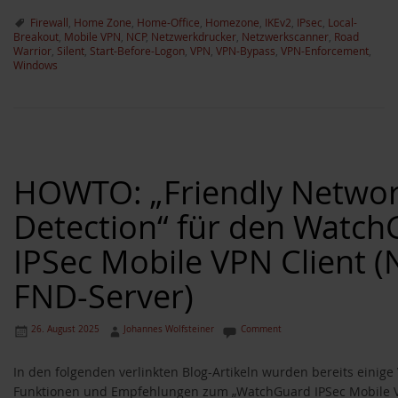
Firewall
,
Home Zone
,
Home-Office
,
Homezone
,
IKEv2
,
IPsec
,
Local-
Breakout
,
Mobile VPN
,
NCP
,
Netzwerkdrucker
,
Netzwerkscanner
,
Road
Warrior
,
Silent
,
Start-Before-Logon
,
VPN
,
VPN-Bypass
,
VPN-Enforcement
,
Windows
HOWTO: „Friendly Netwo
Detection“ für den Watch
IPSec Mobile VPN Client 
FND-Server)
26. August 2025
Johannes Wolfsteiner
Comment
In den folgenden verlinkten Blog-Artikeln wurden bereits einige V
Funktionen und Empfehlungen zum „WatchGuard IPSec Mobile VP