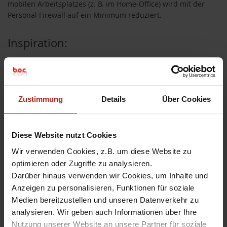
mobilen Arbeitsplatzes (z. B. im Home-Office) wird mit der
Personal Firewall auf ein Minimum reduziert.
Inspiration:
Der kostenpflichtige WatchGuard VPN Client „WatchGuard
IPSec VPN Client“ (Provided by NCP) bietet mit der integrierten
Firewall das benötigte Feature. Da der Premium VPN-Client
Zustimmung
Details
Über Cookies
kostenpflichtig und auf IPSEC eingeschränkt ist (der
WatchGuard Client unterstützt nur IKEv1), möchte ich einen
alternativen Weg aufzeigen.
Diese Website nutzt Cookies
UPDATE:
Der Premium-Client „WatchGuard IPSec VPN Client“
Wir verwenden Cookies, z.B. um diese Website zu
unterstützt seit der Version 15.19 ebenfalls IKEv2:
HOWTO:
optimieren oder Zugriffe zu analysieren.
WatchGuard IPSec Mobile VPN Client by NCP – Jetzt auch
Darüber hinaus verwenden wir Cookies, um Inhalte und
mit IKEv2 Support – BOC IT-Security GmbH
Anzeigen zu personalisieren, Funktionen für soziale
Weiterlesen
»
Medien bereitzustellen und unseren Datenverkehr zu
analysieren. Wir geben auch Informationen über Ihre
Nutzung unserer Website an unsere Partner für soziale
Durchsetzung des Netzwerkzugriffs
,
Endpoint Enforcement
,
Home-