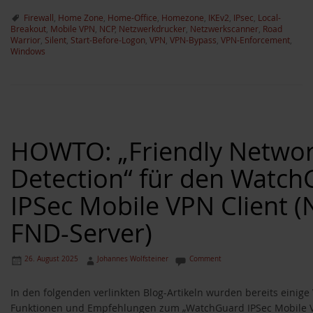
Firewall
,
Home Zone
,
Home-Office
,
Homezone
,
IKEv2
,
IPsec
,
Local-
Breakout
,
Mobile VPN
,
NCP
,
Netzwerkdrucker
,
Netzwerkscanner
,
Road
Warrior
,
Silent
,
Start-Before-Logon
,
VPN
,
VPN-Bypass
,
VPN-Enforcement
,
Windows
HOWTO: „Friendly Netwo
Detection“ für den Watch
IPSec Mobile VPN Client 
FND-Server)
26. August 2025
Johannes Wolfsteiner
Comment
In den folgenden verlinkten Blog-Artikeln wurden bereits einige V
Funktionen und Empfehlungen zum „WatchGuard IPSec Mobile VP