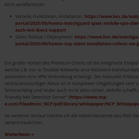
NCP) veröffentlicht:
Vorteile, Funktionen, Installation:
https://www.boc.de/watc
portal/2025/05/howto-watchguard-ipsec-mobile-vpn-client
auch-mit-ikev2-support
Silent Rollout / Deployment:
https://www.boc.de/watchgua
portal/2025/08/howto-ncp-silent-installation-rollout-via-
Ein großer Vorteil des Premium-Clients ist die integrierte Endpoi
welche z.B. nur in Trusted Networks eine Netzwerk Kommunikat
ansonsten eine VPN-Verbindung erzwingt. Die manuelle Erfass
vertrauenswürdiger Netze ist in komplexen Umgebungen sehr z
fehleranfällig und leider auch nicht allzu sicher. Abhilfe schafft
Friendly Net Detection Server“ (
https://www.ncp-
e.com/fileadmin/_NCP/pdf/library/whitepaper/NCP_Whitepap
Im weiteren Verlauf möchte ich die Inbetriebnahme des FND-Se
veranschaulichen.
Weiterlesen
»