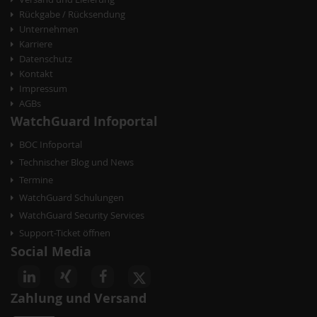
i
Rückgabe / Rücksendung
g
Unternehmen
Karriere
a
Datenschutz
t
Kontakt
Impressum
i
AGBs
o
WatchGuard Infoportal
n
BOC Infoportal
Technischer Blog und News
Termine
WatchGuard Schulungen
WatchGuard Security Services
Support-Ticket öffnen
Social Media
Zahlung und Versand