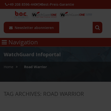
+49 208 8596-440
Best-Preis-Garantie
Newsletter abonnieren
Navigation
WatchGuard Infoportal
»
Home
Road Warrior
TAG ARCHIVES:
ROAD WARRIOR