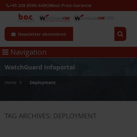
+49 208 8596-440
Best-Preis-Garantie
Newsletter abonnieren
Navigation
WatchGuard Infoportal
»
Home
Deployment
TAG ARCHIVES:
DEPLOYMENT