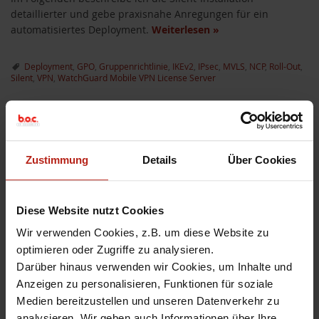
detaillierter und gebe praxisnahe Anregungen für ein
automatisiertes Deployment.
Weiterlesen
»
Deployment
,
GPO
,
Gruppenrichtlinie
,
IKEv2
,
IPsec
,
MVLS
,
NCP
,
Roll-Out
,
Silent
,
VPN
,
WatchGuard Mobile VPN License Server
Zustimmung
Details
Über Cookies
HOWTO: Verteilung von
IKEv2 VPN via GPO
Diese Website nutzt Cookies
Wir verwenden Cookies, z.B. um diese Website zu
6. Mai 2020
Johannes Wolfsteiner
8 Comments
optimieren oder Zugriffe zu analysieren.
Darüber hinaus verwenden wir Cookies, um Inhalte und
In Zeiten von Corona steigt der Anspruch an eine stabile und
wartungsarme VPN-Verbindung enorm. Unter Windows 10
Anzeigen zu personalisieren, Funktionen für soziale
können Sie mit Boardmitteln einen performanten IKEv2-
Medien bereitzustellen und unseren Datenverkehr zu
Tunnel zu Ihrer WatchGuard aufbauen.
analysieren. Wir geben auch Informationen über Ihre