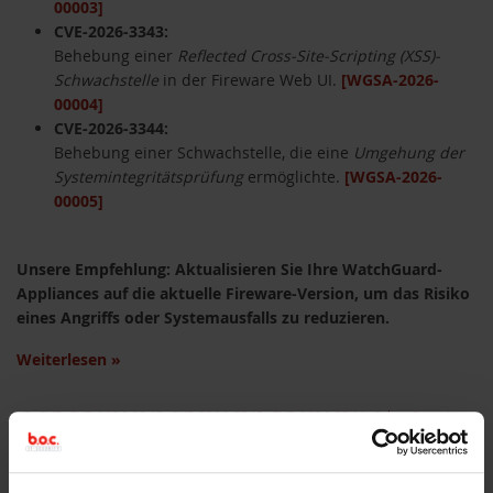
00003]
CVE-2026-3343:
Behebung einer
Reflected Cross-Site-Scripting (XSS)-
Schwachstelle
in der Fireware Web UI.
[WGSA-2026-
00004]
CVE-2026-3344:
Behebung einer Schwachstelle, die eine
Umgehung der
Systemintegritätsprüfung
ermöglichte.
[WGSA-2026-
00005]
Unsere Empfehlung: Aktualisieren Sie Ihre WatchGuard-
Appliances auf die aktuelle Fireware-Version, um das Risiko
eines Angriffs oder Systemausfalls zu reduzieren.
Weiterlesen
»
CVE
,
CVE-2026-3342
,
CVE-2026-3343
,
CVE-2026-3344
,
Cyber Security
,
Fireware 12.11.8
,
Fireware 2026.1.2
,
Schwachstelle
,
Security Alert
,
Sicherheitshinweis
,
Sicherheitslücke
,
WatchGuard-Firebox