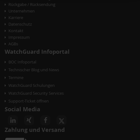
i
Rückgabe / Rücksendung
g
Unternehmen
Karriere
a
Datenschutz
t
Kontakt
Impressum
i
AGBs
o
WatchGuard Infoportal
n
BOC Infoportal
Technischer Blog und News
Termine
WatchGuard Schulungen
WatchGuard Security Services
Support-Ticket öffnen
Social Media
Zahlung und Versand