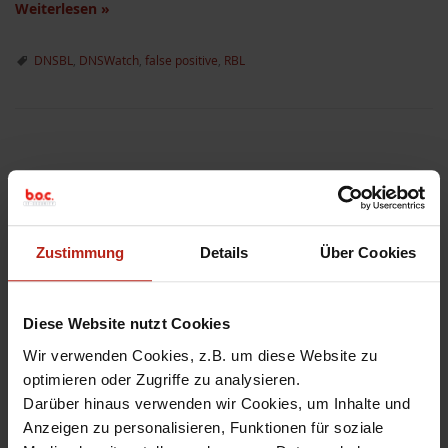
Weiterlesen
»
DNSBL
,
DNSWatch
,
false positive
,
RBL
Known Issue: Intrusion
Prevention Service (IPS)
Zustimmung
Details
Über Cookies
false positive – Signature
ID: 1134424
Diese Website nutzt Cookies
Wir verwenden Cookies, z.B. um diese Website zu
25. Februar 2019
Manuel Seidel
Comment
optimieren oder Zugriffe zu analysieren.
Darüber hinaus verwenden wir Cookies, um Inhalte und
WatchGuard hat bekannt gegeben, dass der Intrusion
Prevention Service (IPS) derzeit einen „Known Issue“ aufweist,
Anzeigen zu personalisieren, Funktionen für soziale