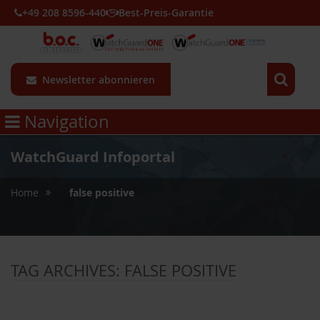
+49 208 8596-440
Best-Preis-Garantie
Newsletter abonnieren
Navigation
WatchGuard Infoportal
»
Home
false positive
TAG ARCHIVES:
FALSE POSITIVE