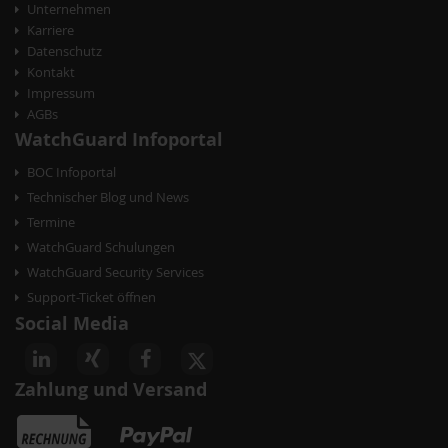
g
Unternehmen
Karriere
a
Datenschutz
t
Kontakt
Impressum
i
AGBs
o
WatchGuard Infoportal
n
BOC Infoportal
Technischer Blog und News
Termine
WatchGuard Schulungen
WatchGuard Security Services
Support-Ticket öffnen
Social Media
Zahlung und Versand