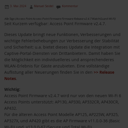
3. Mai 2024
Manuel Seidel
Kommentar
Alle Tags (Access Point Access Point Firmware Firmware Release v2.4.7 WatchGuard-Wi-Fi)
Seit Kurzem verfügbar: Access Point Firmware v2.4.7.
Dieses Update bringt neue Funktionen, Verbesserungen und
wichtige Fehlerbehebungen zur Verbesserung der Stabilität
und Sicherheit: u.a. bietet dieses Update die Integration mit
Captive-Portal-Diensten von Drittanbietern. Damit haben Sie
die Möglichkeit ein individuelleres und ansprechenderes
WLAN-Erlebnis für Gäste anzubieten. Eine vollständige
Auflistung aller Neuerungen finden Sie in den
>> Release
Notes
.
Wichtig:
Access Point Firmware v2.4.7 wird nur von den neuen Wi-Fi 6
Access Points unterstützt: AP130, AP330, AP332CR, AP430CR,
AP432.
Für die älteren Access Point Modelle AP125, AP225W, AP325,
AP327X, und AP420 gibt es die AP Firmware v11.0.0-36 (Basic
Wi-Fi) und v13.0.0-67 (Secure und Total Wi-Fi).