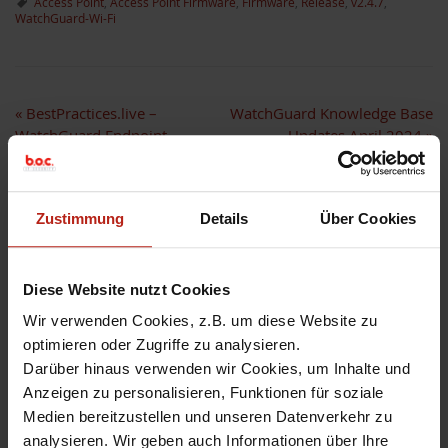
Access Point
,
Access Point Firmware
,
Firmware
,
Release
,
v2.4.7
,
WatchGuard-Wi-Fi
«
BestPractices.live –
WatchGuard Knowledge Base
WatchGuard Endpoint
Updates April 2024
»
Security für kritische
Infrastrukturen
Zustimmung
Details
Über Cookies
Diese Website nutzt Cookies
Hinterlassen Sie einen
Wir verwenden Cookies, z.B. um diese Website zu
optimieren oder Zugriffe zu analysieren.
Kommentar
Darüber hinaus verwenden wir Cookies, um Inhalte und
Anzeigen zu personalisieren, Funktionen für soziale
Ihre E-Mail-Adressse wird nicht
Medien bereitzustellen und unseren Datenverkehr zu
veröffentlicht. Markierte Felder sind
analysieren. Wir geben auch Informationen über Ihre