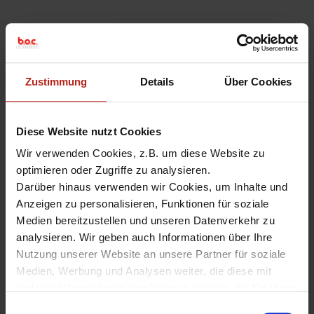
Hinterlassen Sie einen
Zustimmung
Details
Über Cookies
Kommentar
Diese Website nutzt Cookies
Ihre E-Mail-Adressse wird nicht
Wir verwenden Cookies, z.B. um diese Website zu
veröffentlicht. Markierte Felder sind
optimieren oder Zugriffe zu analysieren.
Pflichtfelder
*
Darüber hinaus verwenden wir Cookies, um Inhalte und
Kommentar
Anzeigen zu personalisieren, Funktionen für soziale
Medien bereitzustellen und unseren Datenverkehr zu
analysieren. Wir geben auch Informationen über Ihre
Nutzung unserer Website an unsere Partner für soziale
Medien, Werbung und Analysen weiter, die diese mit
Name
*
anderen Informationen kombinieren können, die Sie ihnen
zur Verfügung gestellt haben oder die sie aus Ihrer
E